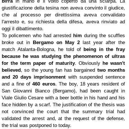
birra
in mano e il volto coperto da una sciarpa. La
giustificazione della tesina non aveva convinto il giudice,
che al processo per direttissima aveva convalidato
l'arresto e, su richiesta della difesa, aveva rinviato ad
oggi il dibattimento.
To policemen who had arrested
him
during the scuffles
broke out in
Bergamo on May 2
last year after the
match Atalanta-Bologna, he told of
being in the
fray
because he was studying the phenomenon of ultras
for the term paper of maturity
. Obviously
he wasn't
believed
, so the young fan has bargained
two months
and 20 days imprisonment
with suspended sentence
and a fine of
460 euros
. The boy, 18 years resident of
San Giovanni Bianco (Bergamo), had been caught in
Viale Giulio Cesare with a beer bottle in his hand and his
face hidden by a scarf. The justification of the thesis was
not convinced the court that the summary trial had
validated the arrest and, at the request of the defense,
the trial was postponed to today.