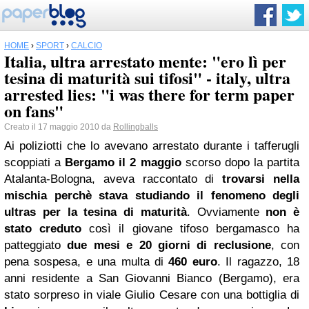
HOME
›
SPORT
›
CALCIO
Italia, ultra arrestato mente: "ero lì per
tesina di maturità sui tifosi" - italy, ultra
arrested lies: "i was there for term paper
on fans"
Creato il 17 maggio 2010 da
Rollingballs
Ai poliziotti che lo avevano arrestato durante i tafferugli
scoppiati a
Bergamo
il 2 maggio
scorso dopo la partita
Atalanta-Bologna, aveva raccontato di
trovarsi nella
mischia perchè stava studiando il fenomeno degli
ultras per la tesina di maturità
. Ovviamente
non è
stato creduto
così il giovane tifoso bergamasco ha
patteggiato
due mesi e 20 giorni di reclusione
, con
pena sospesa, e una multa di
460 euro
. Il ragazzo, 18
anni residente a San Giovanni Bianco (Bergamo), era
stato sorpreso in viale Giulio Cesare con una bottiglia di