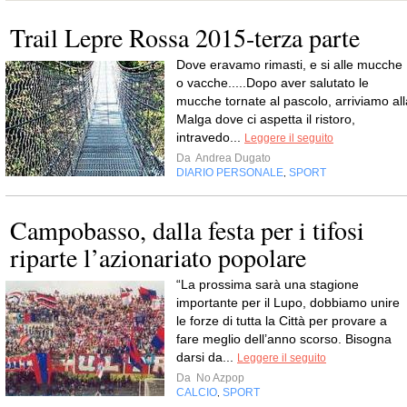
Trail Lepre Rossa 2015-terza parte
Dove eravamo rimasti, e si alle mucche
o vacche.....Dopo aver salutato le
mucche tornate al pascolo, arriviamo all
Malga dove ci aspetta il ristoro,
intravedo...
Leggere il seguito
Da
Andrea Dugato
DIARIO PERSONALE
SPORT
,
Campobasso, dalla festa per i tifosi
riparte l’azionariato popolare
“La prossima sarà una stagione
importante per il Lupo, dobbiamo unire
le forze di tutta la Città per provare a
fare meglio dell’anno scorso. Bisogna
darsi da...
Leggere il seguito
Da
No Azpop
CALCIO
SPORT
,