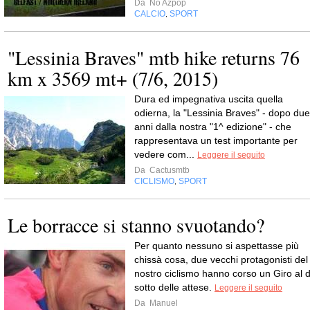
Da
No Azpop
CALCIO
SPORT
,
"Lessinia Braves" mtb hike returns 76
km x 3569 mt+ (7/6, 2015)
Dura ed impegnativa uscita quella
odierna, la "Lessinia Braves" - dopo due
anni dalla nostra "1^ edizione" - che
rappresentava un test importante per
vedere com...
Leggere il seguito
Da
Cactusmtb
CICLISMO
SPORT
,
Le borracce si stanno svuotando?
Per quanto nessuno si aspettasse più
chissà cosa, due vecchi protagonisti del
nostro ciclismo hanno corso un Giro al d
sotto delle attese.
Leggere il seguito
Da
Manuel