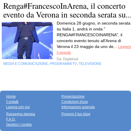
Renga#FrancescoInArena, il concerto
evento da Verona in seconda serata su..
Domenica 28 giugno, in seconda serata
su Italia 1, andrà in onda "
RENGA#FRANCESCOINARENA", il
concerto evento tenuto all'Arena di
Verona il 23 maggio da uno de...
Legger
il seguito
Da
Digitalsat
MEDIA E COMUNICAZIONE
PROGRAMMI TV
TELEVISIONE
,
,
Home
Presentazione
Contatti
Condizioni d'uso
Lavora con noi
Informazioni azienda
Rassegna stampa
Proponi il tuo blog
F.A.Q.
Gestisci i cookie