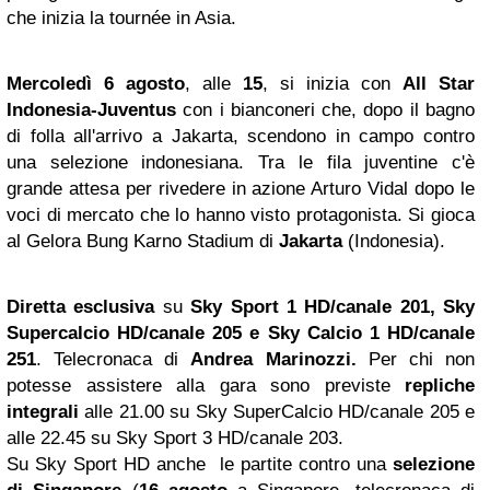
che inizia la tournée in Asia.
Mercoledì 6 agosto
, alle
15
, si inizia con
All Star
Indonesia-Juventus
con i bianconeri che, dopo il bagno
di folla all'arrivo a Jakarta, scendono in campo contro
una selezione indonesiana. Tra le fila juventine c'è
grande attesa per rivedere in azione Arturo Vidal dopo le
voci di mercato che lo hanno visto protagonista. Si gioca
al Gelora Bung Karno Stadium di
Jakarta
(Indonesia).
Diretta esclusiva
su
Sky Sport 1 HD/canale 201, Sky
Supercalcio HD/canale 205 e Sky Calcio 1 HD/canale
251
. Telecronaca di
Andrea Marinozzi.
Per chi non
potesse assistere alla gara sono previste
repliche
integrali
alle 21.00 su Sky SuperCalcio HD/canale 205 e
alle 22.45 su Sky Sport 3 HD/canale 203.
Su Sky Sport HD anche le partite contro una
selezione