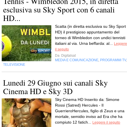
Tennis - Wimbledon 2015, in diretta
esclusiva su Sky Sport con 6 canali
HD...
Scatta (in diretta esclusiva su Sky Sport
HD) il prestigioso appuntamento del
torneo di Wimbledon con undici tennisti
italiani al via. Urna beffarda: al...
Leggere
il seguito
Da
Digitalsat
MEDIA E COMUNICAZIONE
PROGRAMMI TV
,
TELEVISIONE
Lunedi 29 Giugno sui canali Sky
Cinema HD e Sky 3D
Sky Cinema HD Inserito da: Simone
Rossi (Satred) Hercules - Il
GuerrieroHercules, figlio di Zeus e una
mortale, semidio inviso ad Era che ha
compiuto 12 fatich...
Leggere il seguito