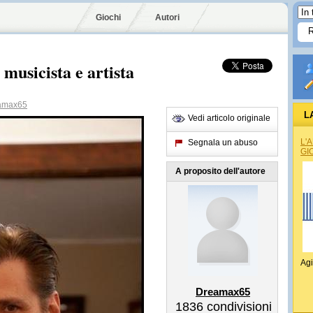
Giochi
Autori
musicista e artista
amax65
L
Vedi articolo originale
L'
Segnala un abuso
GI
A proposito dell'autore
Agi
Dreamax65
1836
condivisioni