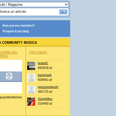
Non ancora membro?
Proponi il tuo blog
A COMMUNITY MUSICA
AUTORE DEL
TOP UTENTI
ORNO
lesto82
965836 pt
bassmark
508961 pt
pjazzanetwork
382725 pt
psyinthekitchen
GugolMen
324480 pt