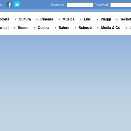
 su
Username
Password
ocietà
Cultura
Cinema
Musica
Libri
Viaggi
Tecnol
er Lei
Sesso
Cucina
Salute
Scienze
Media & Co