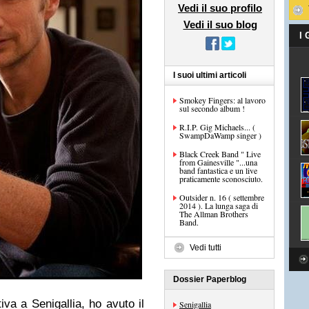
Vedi il suo profilo
Vedi il suo blog
I
I suoi ultimi articoli
Smokey Fingers: al lavoro
sul secondo album !
R.I.P. Gig Michaels... (
SwampDaWamp singer )
Black Creek Band " Live
from Gainesville "...una
band fantastica e un live
praticamente sconosciuto.
Outsider n. 16 ( settembre
2014 ). La lunga saga di
The Allman Brothers
Band.
Vedi tutti
Dossier Paperblog
va a Senigallia, ho avuto il
Senigallia