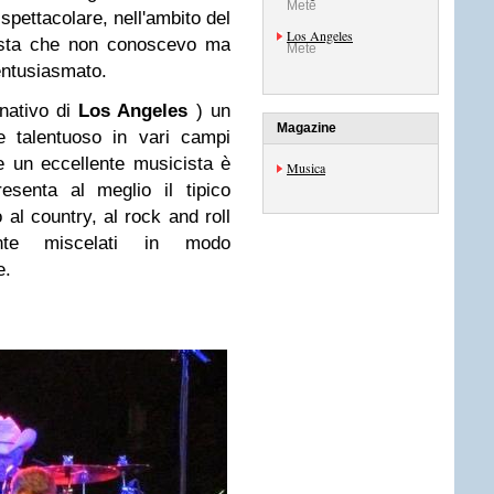
Mete
spettacolare, nell'ambito del
Los Angeles
sta che non conoscevo ma
Mete
entusiasmato.
nativo di
Los Angeles
) un
Magazine
e talentuoso in vari campi
re un eccellente musicista è
Musica
esenta al meglio il tipico
al country, al rock and roll
ente miscelati in modo
e.