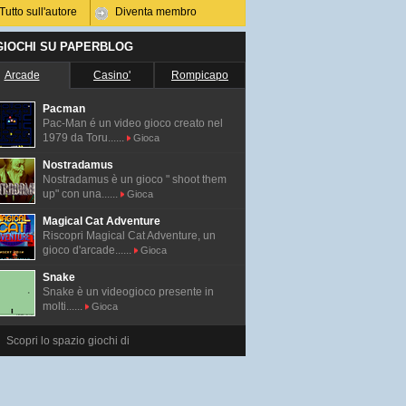
Tutto sull'autore
Diventa membro
 GIOCHI SU PAPERBLOG
Arcade
Casino'
Rompicapo
Pacman
Pac-Man é un video gioco creato nel
1979 da Toru......
Gioca
Nostradamus
Nostradamus è un gioco " shoot them
up" con una......
Gioca
Magical Cat Adventure
Riscopri Magical Cat Adventure, un
gioco d'arcade......
Gioca
Snake
Snake è un videogioco presente in
molti......
Gioca
Scopri lo spazio giochi di