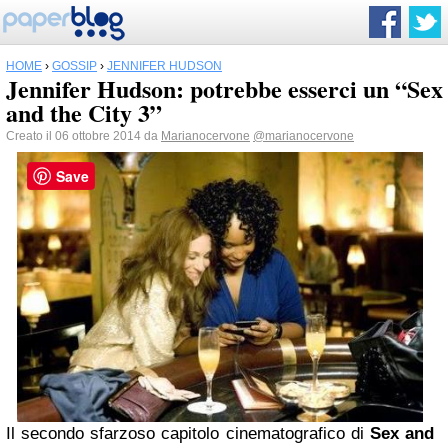
HOME
›
GOSSIP
›
JENNIFER HUDSON
Jennifer Hudson: potrebbe esserci un “Sex
and the City 3”
Creato il 06 ottobre 2014 da
Marianocervone
@marianocervone
Save
Il secondo sfarzoso capitolo cinematografico di
Sex and