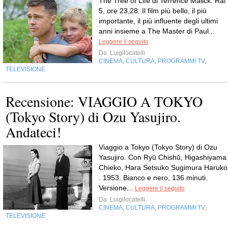
The Tree of Life di Terrence Malick. Rai
5, ore 23,28. Il film più bello, il più
importante, il più influente degli ultimi
anni insieme a The Master di Paul...
Leggere il seguito
Da
Luigilocatelli
CINEMA
CULTURA
PROGRAMMI TV
,
,
,
TELEVISIONE
Recensione: VIAGGIO A TOKYO
(Tokyo Story) di Ozu Yasujiro.
Andateci!
Viaggio a Tokyo (Tokyo Story) di Ozu
Yasujiro. Con Ryū Chishū, Higashiyama
Chieko, Hara Setsuko Sugimura Haruko
. 1953. Bianco e nero, 136 minuti.
Versione...
Leggere il seguito
Da
Luigilocatelli
CINEMA
CULTURA
PROGRAMMI TV
,
,
,
TELEVISIONE