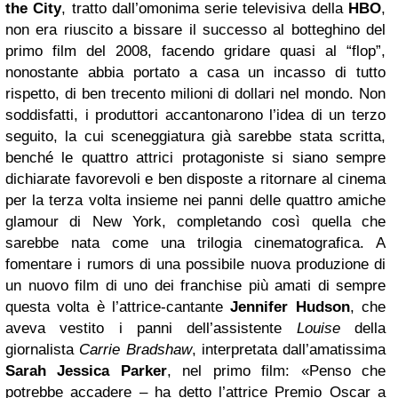
the City
, tratto dall’omonima serie televisiva della
HBO
,
non era riuscito a bissare il successo al botteghino del
primo film del 2008, facendo gridare quasi al “flop”,
nonostante abbia portato a casa un incasso di tutto
rispetto, di ben trecento milioni di dollari nel mondo. Non
soddisfatti, i produttori accantonarono l’idea di un terzo
seguito, la cui sceneggiatura già sarebbe stata scritta,
benché le quattro attrici protagoniste si siano sempre
dichiarate favorevoli e ben disposte a ritornare al cinema
per la terza volta insieme nei panni delle quattro amiche
glamour di New York, completando così quella che
sarebbe nata come una trilogia cinematografica.
A
fomentare i rumors di una possibile nuova produzione di
un nuovo film di uno dei franchise più amati di sempre
questa volta è l’attrice-cantante
Jennifer Hudson
, che
aveva vestito i panni dell’assistente
Louise
della
giornalista
Carrie Bradshaw
, interpretata dall’amatissima
Sarah Jessica Parker
, nel primo film: «Penso che
potrebbe accadere – ha detto l’attrice Premio Oscar a