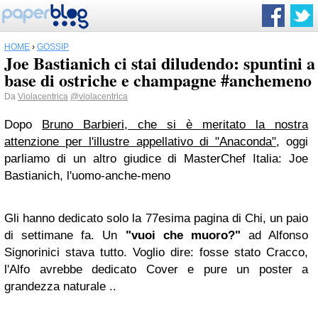
HOME
›
GOSSIP
Joe Bastianich ci stai diludendo: spuntini a
base di ostriche e champagne #anchemeno
Da
Violacentrica
@violacentrica
Dopo
Bruno Barbieri, che si è meritato la nostra
attenzione per l'illustre appellativo di "Anaconda"
, oggi
parliamo di un altro giudice di
MasterChef Italia
:
Joe
Bastianich, l'uomo-anche-meno
Gli hanno dedicato solo la 77esima pagina di Chi, un paio
di settimane fa. Un
"vuoi che muoro?"
a
d Alfonso
Signorini
ci stava tutto. Voglio dire:
fosse stato Cracco,
l'Alfo
avrebbe dedicato Cover e pure un poster a
grandezza naturale ..