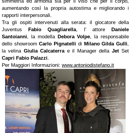
simmetria ed armonia sia per il viso che per il corpo,
aumentando così la propria autostima e migliorando i
rapporti interpersonali.
Tra gli ospiti intervenuti alla serata: il giocatore della
Juventus
Fabio Quagliarella
, l’ attore
Daniele
Santoianni
, la modella
Debora Volpe
, la responsabile
dello showroom
Carlo Pignatelli
di
Milano
Gilda Gulli
,
la velina
Giulia Calcaterra
e il Manager della
Jet
Set
Capri
Fabio Palazzi
.
Per Maggiori Informazioni:
www.antoniodistefano.it