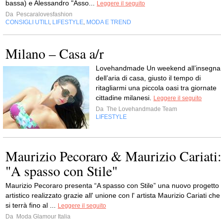
bassa) e Alessandro "Asso...
Leggere il seguito
Da
Pescaralovesfashion
CONSIGLI UTILI
LIFESTYLE
MODA E TREND
,
,
Milano – Casa a/r
Lovehandmade Un weekend all’insegna
dell’aria di casa, giusto il tempo di
ritagliarmi una piccola oasi tra giornate
cittadine milanesi.
Leggere il seguito
Da
The Lovehandmade Team
LIFESTYLE
Maurizio Pecoraro & Maurizio Cariati
"A spasso con Stile"
Maurizio Pecoraro presenta “A spasso con Stile” una nuovo progetto
artistico realizzato grazie all' unione con l' artista Maurizio Cariati che
si terrà fino al ...
Leggere il seguito
Da
Moda Glamour Italia