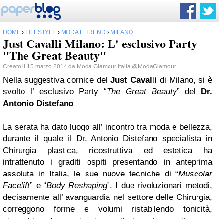
HOME
›
LIFESTYLE
›
MODA E TREND
›
MILANO
Just Cavalli Milano: L' esclusivo Party
"The Great Beauty"
Creato il 15 marzo 2014 da
Moda Glamour Italia
@ModaGlamour
Nella suggestiva cornice del
Just Cavalli
di Milano, si è
svolto l’ esclusivo Party “
The Great Beauty
” del
Dr.
Antonio Distefano
La serata ha dato luogo all’ incontro tra moda e bellezza,
durante il quale il Dr. Antonio Distefano specialista in
Chirurgia plastica, ricostruttiva ed estetica ha
intrattenuto i graditi ospiti presentando in anteprima
assoluta in Italia, le sue nuove tecniche di “
Muscolar
Facelift
” e “
Body Reshaping
”. I due rivoluzionari metodi,
decisamente all’ avanguardia nel settore delle Chirurgia,
correggono forme e volumi ristabilendo tonicità,