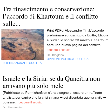
Tra rinascimento e conservazione:
l’accordo di Khartoum e il conflitto
sulle...
Print PDFdi Alessandro TintiL’accordo
preliminare sottoscritto da Egitto, Etiopi
e Sudan lo scorso 23 marzo a Khartou
apre una nuova pagina del conflitto...
Leggere il seguito
Da
Bloglobal
OPINIONI
POLITICA
POLITICA
,
,
INTERNAZIONALE
SOCIETÀ
,
Israele e la Siria: se da Quneitra non
arrivano più solo mele
(Pubblicato su Formiche)Non c’era bisogno di essere un raffinato
analista per capire che la crisi siriana ─ poi diventata guerra civile ─
potesse...
Leggere il seguito
Da
Danemblog