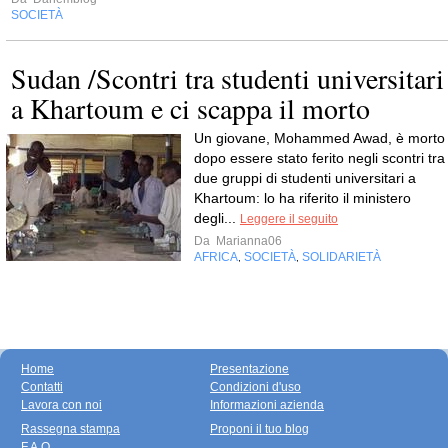
SOCIETÀ
Sudan /Scontri tra studenti universitari
a Khartoum e ci scappa il morto
Un giovane, Mohammed Awad, è morto
dopo essere stato ferito negli scontri tra
due gruppi di studenti universitari a
Khartoum: lo ha riferito il ministero
degli...
Leggere il seguito
Da
Marianna06
AFRICA
SOCIETÀ
SOLIDARIETÀ
,
,
Home
Presentazione
Contatti
Condizioni d'uso
Lavora con noi
Informazioni azienda
Rassegna stampa
Proponi il tuo blog
F.A.Q.