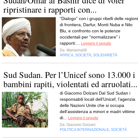
Sudan/Omar al Bashir dice di voler
ripristinare i rapporti con...
“Dialogo” con i gruppi ribelli delle regioni
di frontiera, Darfur, Monti Nuba e Nilo
Blu, e confronto con le potenze
occidentali per “normalizzare” i
rapporti:...
Leggere il seguito
Da
Marianna06
AFRICA
SOCIETÀ
SOLIDARIETÀ
,
,
Sud Sudan. Per l’Unicef sono 13.000 i
bambini rapiti, violentati ed arruolati...
di Giacomo Dolzani Dal Sud Sudan i
responsabili locali dell’Unicef, l’agenzia
delle Nazioni Unite che si occupa
dell’assistenza a minori e madri vittime
di...
Leggere il seguito
Da
Giacomo Dolzani
POLITICA INTERNAZIONALE
SOCIETÀ
,