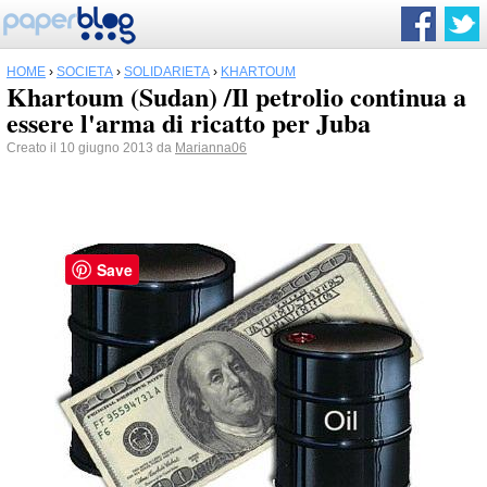
HOME
›
SOCIETÀ
›
SOLIDARIETÀ
›
KHARTOUM
Khartoum (Sudan) /Il petrolio continua a
essere l'arma di ricatto per Juba
Creato il 10 giugno 2013 da
Marianna06
Save