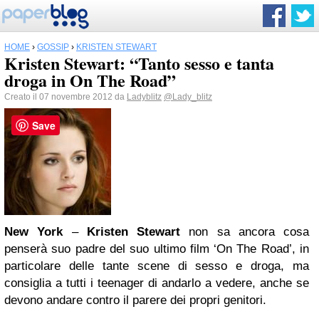
HOME
›
GOSSIP
›
KRISTEN STEWART
Kristen Stewart: “Tanto sesso e tanta
droga in On The Road”
Creato il 07 novembre 2012 da
Ladyblitz
@Lady_blitz
Save
New York
–
Kristen Stewart
non sa ancora cosa
penserà suo padre del suo ultimo film ‘On The Road’, in
particolare delle tante scene di sesso e droga, ma
consiglia a tutti i teenager di andarlo a vedere, anche se
devono andare contro il parere dei propri genitori.