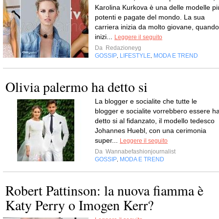
Karolina Kurkova è una delle modelle pi
potenti e pagate del mondo. La sua
carriera inizia da molto giovane, quando
inizi...
Leggere il seguito
Da
Redazioneyg
GOSSIP
LIFESTYLE
MODA E TREND
,
,
Olivia palermo ha detto si
La blogger e socialite che tutte le
blogger e socialite vorrebbero essere h
detto si al fidanzato, il modello tedesco
Johannes Huebl, con una cerimonia
super...
Leggere il seguito
Da
Wannabefashionjournalist
GOSSIP
MODA E TREND
,
Robert Pattinson: la nuova fiamma è
Katy Perry o Imogen Kerr?