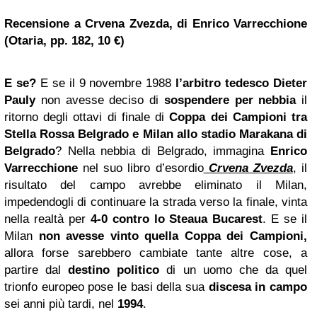
Recensione a Crvena Zvezda,
di
Enrico Varrecchione
(Otaria, pp. 182, 10 €)
E se?
E se il 9 novembre 1988
l’arbitro tedesco Dieter
Pauly
non avesse deciso di
sospendere per nebbia
il
ritorno degli ottavi di finale di
Coppa dei Campioni tra
Stella Rossa
Belgrado
e Milan allo stadio Marakana di
Belgrado
? Nella nebbia di Belgrado, immagina
Enrico
Varrecchione
nel suo libro d’esordio
Crvena Zvezda
, il
risultato del campo avrebbe eliminato il Milan,
impedendogli di continuare la strada verso la finale, vinta
nella realtà per
4-0 contro lo Steaua Bucarest
. E se il
Milan
non avesse vinto quella Coppa dei Campioni,
allora forse sarebbero cambiate tante altre cose, a
partire dal
destino politico
di un uomo che da quel
trionfo europeo pose le basi della sua
discesa in campo
sei anni più tardi, nel
1994
.