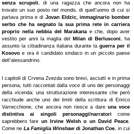
senza scrupoli
, di una ragazza che ancora non ha
trovato un suo posto nel mondo, di quell’uomo di cui si
parlava prima e di
Jovan Eldzic, immaginario bomber
serbo che ha segnato la sua prima rete in carriera
proprio nella nebbia del Marakana
e che, dopo aver
vestito per anni la maglia del
Milan di Berlusconi
, ha
assunto la cittadinanza italiana durante la
guerra per il
Kosovo
e ora è candidato sindaco in un piccolo paese
dell’alessandrino.
I capitoli di Crvena Zvezda sono brevi, asciutti e in prima
persona, tutti raccontati dalla voce di uno dei personaggi
della vicenda: una strutturazione interessante che però
racchiude anche uno dei limiti della scrittura di Enrico
Varrecchione, che ancora non riesce a dare
una voce
distintiva ai singoli personaggi/narratori
come
saprebbero fare
un
Irvine Welsh
o un David Peace
.
Come ne
La Famiglia
Winshaw
di Jonathan Coe
, in cui