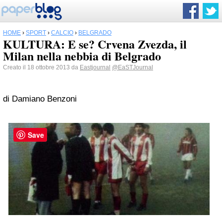
HOME
›
SPORT
›
CALCIO
›
BELGRADO
KULTURA: E se? Crvena Zvezda, il
Milan nella nebbia di Belgrado
Creato il 18 ottobre 2013 da
Eastjournal
@EaSTJournal
di Damiano Benzoni
Save