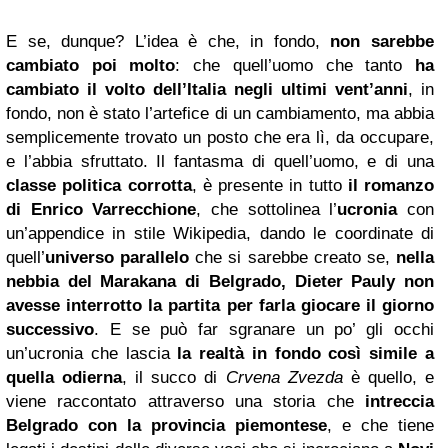
E se, dunque? L’idea è che, in fondo,
non sarebbe
cambiato poi molto
: che quell’uomo che tanto
ha
cambiato il volto dell’Italia negli ultimi vent’anni
, in
fondo, non è stato l’artefice di un cambiamento, ma abbia
semplicemente trovato un posto che era lì, da occupare,
e l’abbia sfruttato. Il fantasma di quell’uomo, e di una
classe politica corrotta
, è presente in tutto
il romanzo
di Enrico Varrecchione
, che sottolinea l’
ucronia
con
un’appendice in stile Wikipedia, dando le coordinate di
quell’
universo parallelo
che si sarebbe creato se,
nella
nebbia del Marakana di Belgrado, Dieter Pauly non
avesse interrotto la partita per farla giocare il giorno
successivo
. E se può far sgranare un po’ gli occhi
un’ucronia che lascia
la realtà in fondo così simile a
quella odierna
, il succo di
Crvena Zvezda
è quello, e
viene raccontato attraverso una storia che
intreccia
Belgrado con la provincia piemontese
, e che tiene