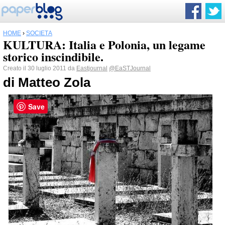
HOME
›
SOCIETÀ
KULTURA: Italia e Polonia, un legame
storico inscindibile.
Creato il 30 luglio 2011 da
Eastjournal
@EaSTJournal
di Matteo Zola
Save