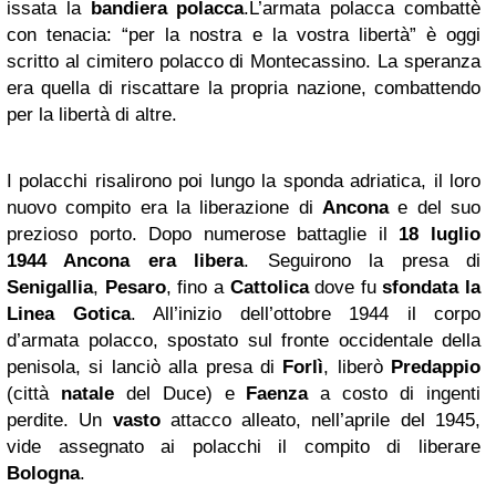
issata la
bandiera polacca
.L’armata polacca combattè
con tenacia: “per la nostra e la vostra libertà” è oggi
scritto al cimitero polacco di Montecassino. La speranza
era quella di riscattare la propria nazione, combattendo
per la libertà di altre.
I polacchi risalirono poi lungo la sponda adriatica, il loro
nuovo compito era la liberazione di
Ancona
e del suo
prezioso porto. Dopo numerose battaglie il
18 luglio
1944 Ancona era libera
. Seguirono la presa di
Senigallia
,
Pesaro
, fino a
Cattolica
dove fu
sfondata la
Linea Gotica
. All’inizio dell’ottobre 1944 il corpo
d’armata polacco, spostato sul fronte occidentale della
penisola, si lanciò alla presa di
Forlì
, liberò
Predappio
(città
natale
del Duce) e
Faenza
a costo di ingenti
perdite. Un
vasto
attacco alleato, nell’aprile del 1945,
vide assegnato ai polacchi il compito di liberare
Bologna
.