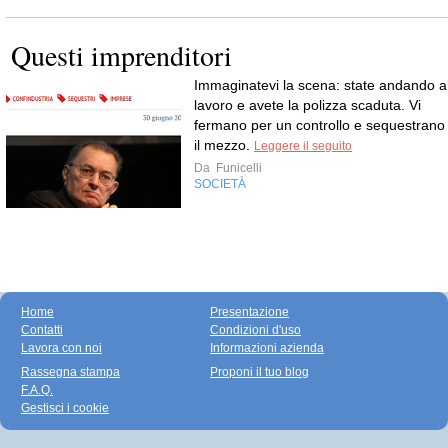
Questi imprenditori
Immaginatevi la scena: state andando a
lavoro e avete la polizza scaduta. Vi
fermano per un controllo e sequestrano
il mezzo.
Leggere il seguito
Da
Funicelli
SOCIETÀ
Home
Presentazione
Contatti
Condizioni d'uso
Lavora con noi
Informazioni azienda
Rassegna stampa
Proponi il tuo blog
F.A.Q.
Gestisci i cookie