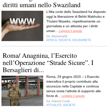
diritti umani nello Swaziland
L’Alta corte dello Swaziland ha disposto
oggi la liberazione di Behki Makhubu e
Thulani Maseko, rispettivamente un
giornalista e un attivista per i diritti
uman...
Leggere il seguito
Da
Marianna06
AFRICA
SOCIETÀ
SOLIDARIETÀ
,
,
Roma/ Anagnina, l’Esercito
nell’Operazione “Strade Sicure”. I
Bersaglieri di...
Roma, 29 giugno 2015 – L’Esercito
intensifica il proprio contributo alla
sicurezza nella Capitale e continua
senza sosta l’attività di supporto alle
forze di...
Leggere il seguito
Da
Antonio Conte
ATTUALITÀ
SOCIETÀ
,