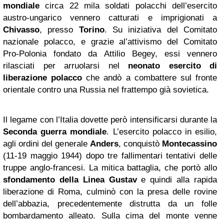
mondiale
circa 22 mila soldati polacchi dell’esercito
austro-ungarico vennero catturati e imprigionati a
Chivasso
, presso
Torino
. Su iniziativa del Comitato
nazionale polacco, e grazie al’attivismo del Comitato
Pro-Polonia fondato da Attilio Begey, essi vennero
rilasciati per arruolarsi nel
neonato esercito di
liberazione
polacco
che andò a combattere sul fronte
orientale contro una Russia nel frattempo già sovietica.
Il legame con l’Italia dovette però intensificarsi durante la
Seconda guerra mondiale
. L’esercito polacco in esilio,
agli ordini del generale
Anders
, conquistò
Montecassino
(11-19 maggio 1944) dopo tre fallimentari tentativi delle
truppe anglo-francesi. La mitica battaglia, che portò allo
sfondamento della Linea Gustav
e quindi alla rapida
liberazione di Roma, culminò con la presa delle rovine
dell’abbazia, precedentemente distrutta da un folle
bombardamento alleato. Sulla cima del monte venne