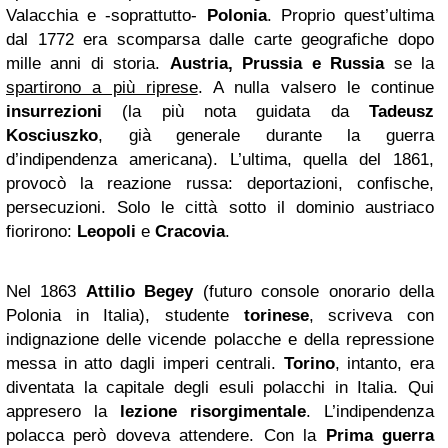
Valacchia e -soprattutto-
Polonia
. Proprio quest’ultima
dal 1772 era scomparsa dalle carte geografiche dopo
mille anni di storia.
Austria, Prussia e Russia
se la
spartirono a più riprese
. A nulla valsero le continue
insurrezioni
(la più nota guidata da
Tadeusz
Kosciuszko
, già generale durante la guerra
d’indipendenza americana). L’ultima, quella del 1861,
provocò la reazione russa: deportazioni, confische,
persecuzioni. Solo le città sotto il dominio austriaco
fiorirono:
Leopoli
e
Cracovia
.
Nel 1863
Attilio Begey
(futuro console onorario della
Polonia in Italia), studente
torinese
, scriveva con
indignazione delle vicende polacche e della repressione
messa in atto dagli imperi centrali.
Torino
, intanto, era
diventata la capitale degli esuli polacchi in Italia. Qui
appresero la
lezione risorgimentale
. L’indipendenza
polacca però doveva attendere. Con la
Prima guerra