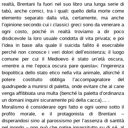
realtà, Brentani fa fuori nel suo libro una lunga serie di
tabù, anche comici, tra i quali: quello della morte come
elemento separato dalla vita, certamente, ma anche
l’opinione secondo cui i classici greci sono da venerare a
ogni costo, poiché in realtà troviamo a dir poco
disdicevole la loro usuale condotta di vita privata; e poi
l’idea in base alla quale il suicida fallito è esecrabile
perché non conosce i veri dolori dell’esistenza; il luogo
comune per cui il Medioevo è stato un’età oscura,
«mentre a me l’epoca oscura pare questa»; l’ingerenza
biopolitica dello stato etico nella vita animale, allorché il
potere costituito obbliga l’accompagnatore del
quadrupede a munirsi di paletta, onde evitare che al cane
venga affibbiata una multa (benché la paletta d’ordinanza
un domani inquini sicuramente più della cacca)… .
Moralismo è considerare ogni fatto e ogni uomo sotto il
profilo morale, e il protagonista di Brentani –
disperandosi sino al parossismo per l’assenza di santità
nel mondo – non può che patire innanzitutto su di sé, al