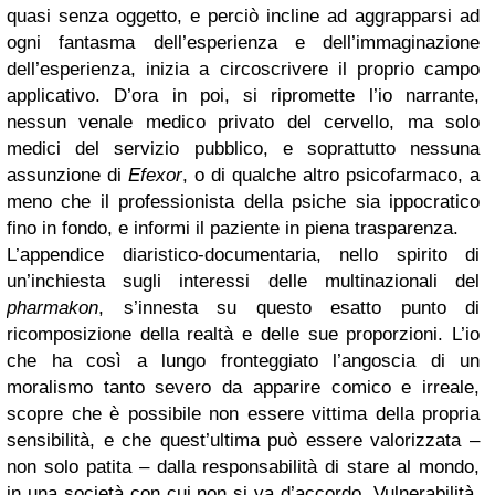
quasi senza oggetto, e perciò incline ad aggrapparsi ad
ogni fantasma dell’esperienza e dell’immaginazione
dell’esperienza, inizia a circoscrivere il proprio campo
applicativo. D’ora in poi, si ripromette l’io narrante,
nessun venale medico privato del cervello, ma solo
medici del servizio pubblico, e soprattutto nessuna
assunzione di
Efexor
, o di qualche altro psicofarmaco, a
meno che il professionista della psiche sia ippocratico
fino in fondo, e informi il paziente in piena trasparenza.
L’appendice diaristico-documentaria, nello spirito di
un’inchiesta sugli interessi delle multinazionali del
pharmakon
, s’innesta su questo esatto punto di
ricomposizione della realtà e delle sue proporzioni. L’io
che ha così a lungo fronteggiato l’angoscia di un
moralismo tanto severo da apparire comico e irreale,
scopre che è possibile non essere vittima della propria
sensibilità, e che quest’ultima può essere valorizzata –
non solo patita – dalla responsabilità di stare al mondo,
in una società con cui non si va d’accordo. Vulnerabilità,