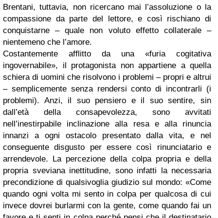
Brentani, tuttavia, non ricercano mai l’assoluzione o la
compassione da parte del lettore, e così rischiano di
conquistarne – quale non voluto effetto collaterale –
nientemeno che l’amore.
Costantemente afflitto da una «furia cogitativa
ingovernabile», il protagonista non appartiene a quella
schiera di uomini che risolvono i problemi – propri e altrui
– semplicemente senza rendersi conto di incontrarli (i
problemi). Anzi, il suo pensiero e il suo sentire, sin
dall’età della consapevolezza, sono avvitati
nell’inestirpabile inclinazione alla resa e alla rinuncia
innanzi a ogni ostacolo presentato dalla vita, e nel
conseguente disgusto per essere così rinunciatario e
arrendevole. La percezione della colpa propria e della
propria sveviana inettitudine, sono infatti la necessaria
precondizione di qualsivoglia giudizio sul mondo: «Come
quando ogni volta mi sento in colpa per qualcosa di cui
invece dovrei burlarmi con la gente, come quando fai un
favore e ti senti in colpa perché pensi che il destinatario