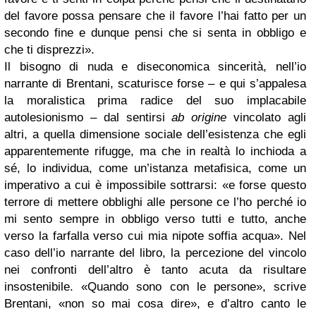
del favore possa pensare che il favore l’hai fatto per un
secondo fine e dunque pensi che si senta in obbligo e
che ti disprezzi».
Il bisogno di nuda e diseconomica sincerità, nell’io
narrante di Brentani, scaturisce forse – e qui s’appalesa
la moralistica prima radice del suo implacabile
autolesionismo – dal sentirsi
ab origine
vincolato agli
altri, a quella dimensione sociale dell’esistenza che egli
apparentemente rifugge, ma che in realtà lo inchioda a
sé, lo individua, come un’istanza metafisica, come un
imperativo a cui è impossibile sottrarsi: «e forse questo
terrore di mettere obblighi alle persone ce l’ho perché io
mi sento sempre in obbligo verso tutti e tutto, anche
verso la farfalla verso cui mia nipote soffia acqua». Nel
caso dell’io narrante del libro, la percezione del vincolo
nei confronti dell’altro è tanto acuta da risultare
insostenibile. «Quando sono con le persone», scrive
Brentani, «non so mai cosa dire», e d’altro canto le