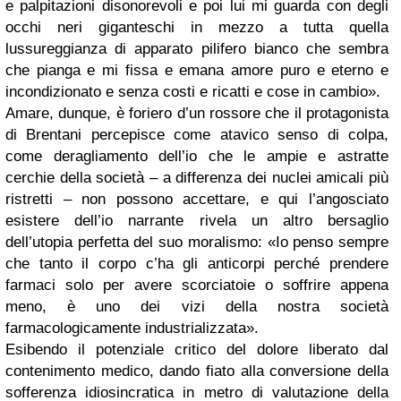
e palpitazioni disonorevoli e poi lui mi guarda con degli
occhi neri giganteschi in mezzo a tutta quella
lussureggianza di apparato pilifero bianco che sembra
che pianga e mi fissa e emana amore puro e eterno e
incondizionato e senza costi e ricatti e cose in cambio».
Amare, dunque, è foriero d’un rossore che il protagonista
di Brentani percepisce come atavico senso di colpa,
come deragliamento dell’io che le ampie e astratte
cerchie della società – a differenza dei nuclei amicali più
ristretti – non possono accettare, e qui l’angosciato
esistere dell’io narrante rivela un altro bersaglio
dell’utopia perfetta del suo moralismo: «Io penso sempre
che tanto il corpo c’ha gli anticorpi perché prendere
farmaci solo per avere scorciatoie o soffrire appena
meno, è uno dei vizi della nostra società
farmacologicamente industrializzata».
Esibendo il potenziale critico del dolore liberato dal
contenimento medico, dando fiato alla conversione della
sofferenza idiosincratica in metro di valutazione della