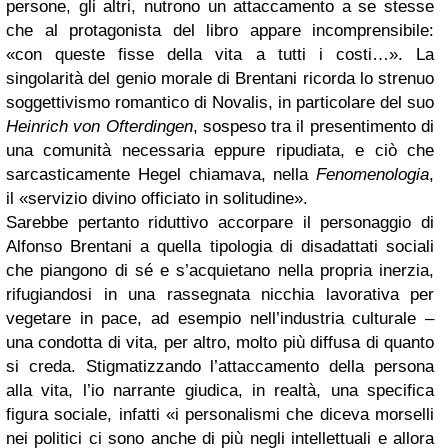
persone, gli altri, nutrono un attaccamento a se stesse
che al protagonista del libro appare incomprensibile:
«con queste fisse della vita a tutti i costi…». La
singolarità del genio morale di Brentani ricorda lo strenuo
soggettivismo romantico di Novalis, in particolare del suo
Heinrich von Ofterdingen
, sospeso tra il presentimento di
una comunità necessaria eppure ripudiata, e ciò che
sarcasticamente Hegel chiamava, nella
Fenomenologia
,
il «servizio divino officiato in solitudine».
Sarebbe pertanto riduttivo accorpare il personaggio di
Alfonso Brentani a quella tipologia di disadattati sociali
che piangono di sé e s’acquietano nella propria inerzia,
rifugiandosi in una rassegnata nicchia lavorativa per
vegetare in pace, ad esempio nell’industria culturale –
una condotta di vita, per altro, molto più diffusa di quanto
si creda. Stigmatizzando l’attaccamento della persona
alla vita, l’io narrante giudica, in realtà, una specifica
figura sociale, infatti «i personalismi che diceva morselli
nei politici ci sono anche di più negli intellettuali e allora