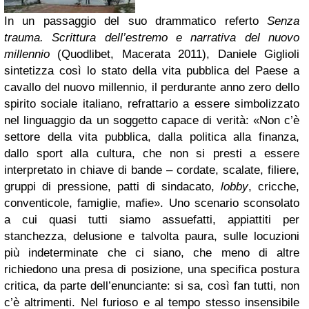
In un passaggio del suo drammatico referto
Senza
trauma. Scrittura dell’estremo e narrativa del nuovo
millennio
(Quodlibet, Macerata 2011), Daniele Giglioli
sintetizza così lo stato della vita pubblica del Paese a
cavallo del nuovo millennio, il perdurante anno zero dello
spirito sociale italiano, refrattario a essere simbolizzato
nel linguaggio da un soggetto capace di verità: «Non c’è
settore della vita pubblica, dalla politica alla finanza,
dallo sport alla cultura, che non si presti a essere
interpretato in chiave di bande – cordate, scalate, filiere,
gruppi di pressione, patti di sindacato,
lobby
, cricche,
conventicole, famiglie, mafie». Uno scenario sconsolato
a cui quasi tutti siamo assuefatti, appiattiti per
stanchezza, delusione e talvolta paura, sulle locuzioni
più indeterminate che ci siano, che meno di altre
richiedono una presa di posizione, una specifica postura
critica, da parte dell’enunciante: si sa, così fan tutti, non
c’è altrimenti. Nel furioso e al tempo stesso insensibile