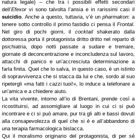
natura legale) – che tra i possibili effetti secondari
dell’
Efexor
vi sono talvolta l’ansia e in rarissimi casi il
suicidio
. Anche a questo, tuttavia, v’è un
pharmakon
: a
tenere sotto controllo il primo fastidio ci pensa il
Frontal
.
Nel giro di pochi giorni, il
cocktail
shakerato dalla
dottoressa porta il protagonista dritto dritto nel reparto di
psichiatria, dopo notti passate a sudare e tremare,
giornate di deconcentrazione e inconcludenza sul lavoro,
attacchi di panico e un’accresciuta determinazione a
farla finita. Quel che lo salva, in questo caso, è un istinto
di sopravvivenza che si stacca da lui e che, sordo al suo
ripetergli «ma fatti i cazzi tuoi!», lo induce a telefonare a
un’amica e a chiedere aiuto.
La vita vivente, intorno all’io di Brentani, prende così a
ricostituirsi, ad assomigliare al luogo in cui ci si può
incontrare e ci si può amare, pur tra gli alti e bassi dovuti
alla consapevolezza di quel che si è e all’abbandono di
una terapia farmacologica bislacca.
Qui il moralismo originario del protagonista, di per sé