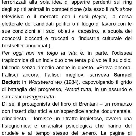
terrorizzati alla sola idea di apparire perdenti sul ring
degli spiriti animali in competizione (sia esso il
talk show
televisivo o il mercato con i suoi
player
, la corsa
elettorale dei candidati politici o il luogo di lavoro con le
sue condizioni e i suoi obiettivi capestro, la scuola dei
concorsi bloccati e truccati o l’industria culturale dei
bestseller annunciati).
Per oggi non mi tolgo la vita
è, in parte, l’odissea
tragicomica di un individuo che tenta più volte il suicidio,
fallendo senza rimedio anche in questo. «Prova ancora.
Fallisci ancora. Fallisci meglio», scriveva
Samuel
Beckett
in
Worstward wo
(1984), capovolgendo il grido
di battaglia del progresso,
Avanti tutta
, in un assurdo e
sarcastico
Peggio tutta
.
Di sé, il protagonista del libro di Brentani – un romanzo
con inserti diaristici e un’appendice anche documentale,
d’inchiesta – fornisce un ritratto impietoso, ovvero una
fisiognomica e un’analisi psicologica che hanno del
crudele e al tempo stesso del tenero. Le pagine di