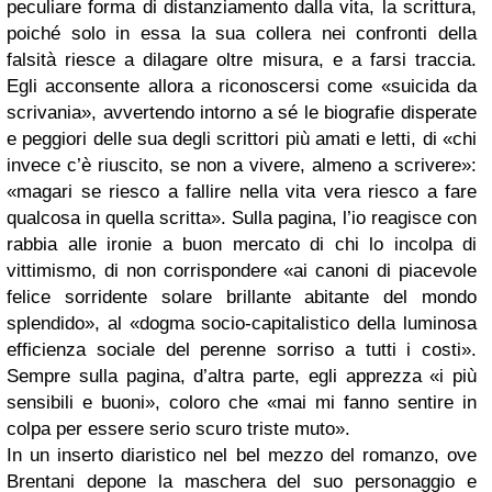
peculiare forma di distanziamento dalla vita, la scrittura,
poiché solo in essa la sua collera nei confronti della
falsità riesce a dilagare oltre misura, e a farsi traccia.
Egli acconsente allora a riconoscersi come «suicida da
scrivania», avvertendo intorno a sé le biografie disperate
e peggiori delle sua degli scrittori più amati e letti, di «chi
invece c’è riuscito, se non a vivere, almeno a scrivere»:
«magari se riesco a fallire nella vita vera riesco a fare
qualcosa in quella scritta». Sulla pagina, l’io reagisce con
rabbia alle ironie a buon mercato di chi lo incolpa di
vittimismo, di non corrispondere «ai canoni di piacevole
felice sorridente solare brillante abitante del mondo
splendido», al «dogma socio-capitalistico della luminosa
efficienza sociale del perenne sorriso a tutti i costi».
Sempre sulla pagina, d’altra parte, egli apprezza «i più
sensibili e buoni», coloro che «mai mi fanno sentire in
colpa per essere serio scuro triste muto».
In un inserto diaristico nel bel mezzo del romanzo, ove
Brentani depone la maschera del suo personaggio e