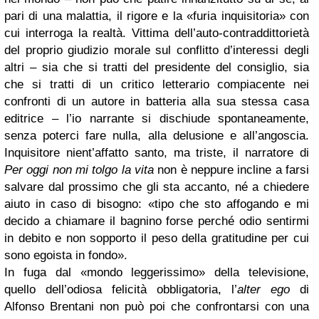
pari di una malattia, il rigore e la «furia inquisitoria» con
cui interroga la realtà. Vittima dell’auto-contraddittorietà
del proprio giudizio morale sul conflitto d’interessi degli
altri – sia che si tratti del presidente del consiglio, sia
che si tratti di un critico letterario compiacente nei
confronti di un autore in batteria alla sua stessa casa
editrice – l’io narrante si dischiude spontaneamente,
senza poterci fare nulla, alla delusione e all’angoscia.
Inquisitore nient’affatto santo, ma triste, il narratore di
Per oggi non mi tolgo la vita
non è neppure incline a farsi
salvare dal prossimo che gli sta accanto, né a chiedere
aiuto in caso di bisogno: «tipo che sto affogando e mi
decido a chiamare il bagnino forse perché odio sentirmi
in debito e non sopporto il peso della gratitudine per cui
sono egoista in fondo».
In fuga dal «mondo leggerissimo» della televisione,
quello dell’odiosa felicità obbligatoria, l’
alter ego
di
Alfonso Brentani non può poi che confrontarsi con una