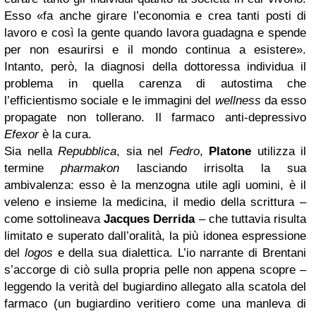
Esso «fa anche girare l’economia e crea tanti posti di
lavoro e così la gente quando lavora guadagna e spende
per non esaurirsi e il mondo continua a esistere».
Intanto, però, la diagnosi della dottoressa individua il
problema in quella carenza di autostima che
l’efficientismo sociale e le immagini del
wellness
da esso
propagate non tollerano. Il farmaco anti-depressivo
Efexor
è la cura.
Sia nella
Repubblica
, sia nel
Fedro
,
Platone
utilizza il
termine
pharmakon
lasciando irrisolta la sua
ambivalenza: esso è la menzogna utile agli uomini, è il
veleno e insieme la medicina, il medio della scrittura –
come sottolineava
Jacques Derrida
– che tuttavia risulta
limitato e superato dall’oralità, la più idonea espressione
del
logos
e della sua dialettica. L’io narrante di Brentani
s’accorge di ciò sulla propria pelle non appena scopre –
leggendo la verità del bugiardino allegato alla scatola del
farmaco (un bugiardino veritiero come una manleva di