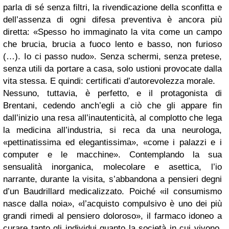
parla di sé senza filtri, la rivendicazione della sconfitta e
dell’assenza di ogni difesa preventiva è ancora più
diretta: «Spesso ho immaginato la vita come un campo
che brucia, brucia a fuoco lento e basso, non furioso
(…). Io ci passo nudo». Senza schermi, senza pretese,
senza utili da portare a casa, solo ustioni provocate dalla
vita stessa. E quindi: certificati d’autorevolezza morale.
Nessuno, tuttavia, è perfetto, e il protagonista di
Brentani, cedendo anch’egli a ciò che gli appare fin
dall’inizio una resa all’inautenticità, al complotto che lega
la medicina all’industria, si reca da una neurologa,
«pettinatissima ed elegantissima», «come i palazzi e i
computer e le macchine». Contemplando la sua
sensualità inorganica, molecolare e asettica, l’io
narrante, durante la visita, s’abbandona a pensieri degni
d’un Baudrillard medicalizzato. Poiché «il consumismo
nasce dalla noia», «l’acquisto compulsivo è uno dei più
grandi rimedi al pensiero doloroso», il farmaco idoneo a
curare tanto gli individui quanto la società in cui vivono.