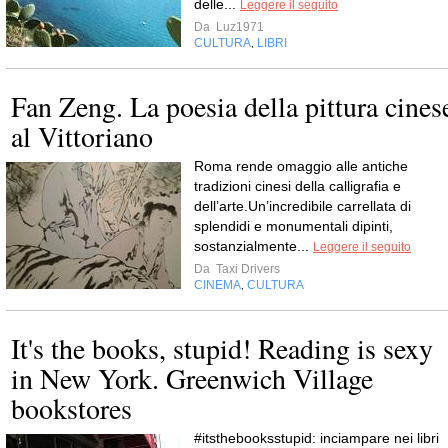
delle...
Leggere il seguito
Da
Luz1971
CULTURA
LIBRI
,
Fan Zeng. La poesia della pittura cines
al Vittoriano
Roma rende omaggio alle antiche
tradizioni cinesi della calligrafia e
dell’arte.Un’incredibile carrellata di
splendidi e monumentali dipinti,
sostanzialmente...
Leggere il seguito
Da
Taxi Drivers
CINEMA
CULTURA
,
It's the books, stupid! Reading is sexy
in New York. Greenwich Village
bookstores
#itsthebooksstupid: inciampare nei libri