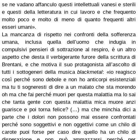
se ne vadano affanculo questi intellettuali vanesi e sterili
e questi della letteratura in cui lavoro e che frequento
molto poco e molto di meno di quanto frequenti altri
esseri umani».
La mancanza di rispetto nei confronti della sofferenza
umana, inclusa quella dell’uomo che indugia in
compulsivi pensieri di sottrazione al respiro, è un altro
aspetto che desta il verbigerante furore della scrittura di
Brentani, e che motiva il suo protagonista all’ascolto di
tutti i sottogeneri della musica
blackmetal
: «io reagisco
così perché sono debole e non ho anticorpi esistenziali
ma tu ti sogneresti di dire a un malato che sta morendo
oh ma che fai perché muori per questa malattia ma lo sai
che tanta gente con questa malattia mica muore anzi
guarisce e poi torna felice? (…) ma che minchia dici a
parte che i dolori non possono mai essere confrontati
perché sono soggettivi e non oggettivi come un chilo di
carote puoi forse per caso dire quello ha un chilo di
disperazione e non può ammazzarsi perché per