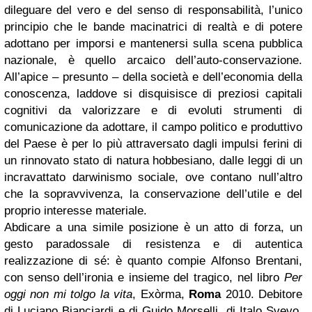
dileguare del vero e del senso di responsabilità, l’unico
principio che le bande macinatrici di realtà e di potere
adottano per imporsi e mantenersi sulla scena pubblica
nazionale, è quello arcaico dell’auto-conservazione.
All’apice – presunto – della società e dell’economia della
conoscenza, laddove si disquisisce di preziosi capitali
cognitivi da valorizzare e di evoluti strumenti di
comunicazione da adottare, il campo politico e produttivo
del Paese è per lo più attraversato dagli impulsi ferini di
un rinnovato stato di natura hobbesiano, dalle leggi di un
incravattato darwinismo sociale, ove contano null’altro
che la sopravvivenza, la conservazione dell’utile e del
proprio interesse materiale.
Abdicare a una simile posizione è un atto di forza, un
gesto paradossale di resistenza e di autentica
realizzazione di sé: è quanto compie Alfonso Brentani,
con senso dell’ironia e insieme del tragico, nel libro
Per
oggi non mi tolgo la vita
, Exòrma,
Roma
2010. Debitore
di Luciano Bianciardi e di Guido Morselli, di Italo Svevo,