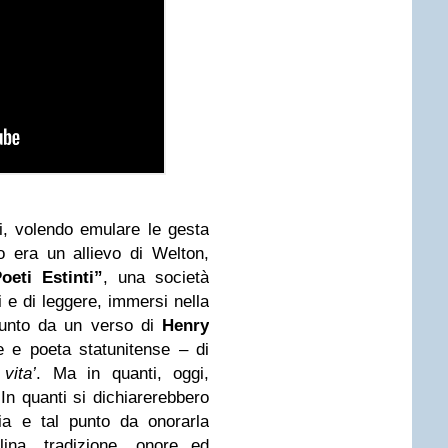
ni, volendo emulare le gesta
o era un allievo di Welton,
oeti Estinti”
, una società
i e di leggere, immersi nella
punto da un verso di
Henry
ore e poeta statunitense – di
vita’
. Ma in quanti, oggi,
In quanti si dichiarerebbero
ia e tal punto da onorarla
lina, tradizione, onore ed