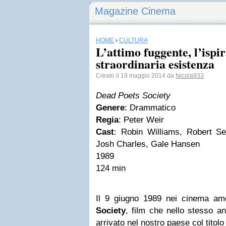
Magazine Cinema
HOME
›
CULTURA
L’attimo fuggente, l’ispi
straordinaria esistenza
Creato il 19 maggio 2014 da
Nicola933
Dead Poets Society
Genere
: Drammatico
Regia
: Peter Weir
Cast
: Robin Williams, Robert S
Josh Charles, Gale Hansen
1989
124 min
Il 9 giugno 1989 nei cinema am
Society
, film che nello stesso a
arrivato nel nostro paese col titolo