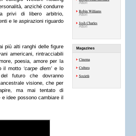
Attori
ersonalità, anziché condurre
Robin Williams
 privi di libero arbitrio,
Attori
enti e le aspirazioni riguardo
Josh Charles
Attori
i più alti ranghi delle figure
Magazines
vani americani, rintracciabili
Cinema
 Amore, poesia, amore per la
Cultura
o il motto
‘carpe diem’
e lo
i del futuro che dovranno
Società
 ancestrale visione, che per
apire, ma mai tentato di
 e idee possono cambiare il