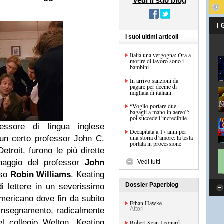
Vedi il suo blog
I
I suoi ultimi articoli
Italia una vergogna: Ora a
morire di lavoro sono i
bambini
In arrivo sanzioni da
pagare per decine di
migliaia di italiani.
“Voglio portare due
bagagli a mano in aereo”:
poi succede l’incredibile
essore di lingua inglese
Decapitata a 17 anni per
una storia d’amore: la testa
 un certo professor John C.
portata in processione
etroit, furono le più dirette
sonaggio del professor
John
Vedi tutti
nso
Robin Williams
. Keating
Dossier Paperblog
 lettere in un severissimo
americano dove fin da subito
Ethan Hawke
Attori
’insegnamento, radicalmente
del collegio Welton. Keating
Robert Sean Leonard