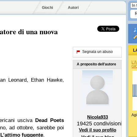
Giochi
Autori
ratore di una nuova
L
Segnala un abuso
L'
A proposito dell'autore
GI
ean Leonard, Ethan Hawke,
Agi
Nicola933
ericani usciva
Dead Poets
19425
condivisioni
nno, ad ottobre, sarebbe poi
Vedi il suo profilo
L’attimo fuggente
.