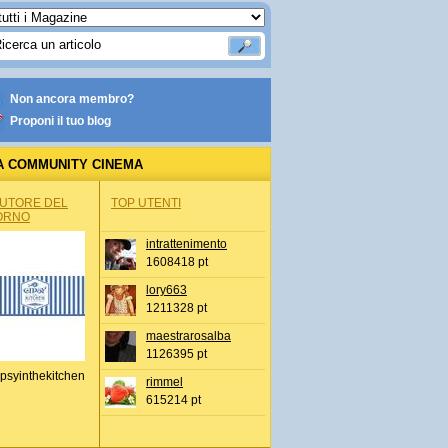
Non ancora membro?
Proponi il tuo blog
A COMMUNITY CINEMA
AUTORE DEL
TOP UTENTI
ORNO
intrattenimento
1608418 pt
lory663
1211328 pt
maestrarosalba
1126395 pt
psyinthekitchen
rimmel
615214 pt