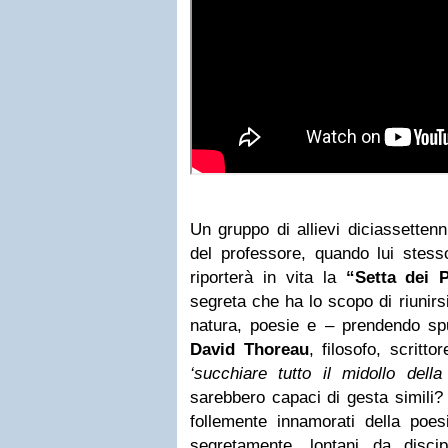
Un gruppo di allievi diciassetten
del professore, quando lui stess
riporterà in vita la
“Setta dei P
segreta che ha lo scopo di riunirs
natura, poesie e – prendendo s
David Thoreau
, filosofo, scritt
‘succhiare tutto il midollo della 
sarebbero capaci di gesta simili? 
follemente innamorati della poes
segretamente, lontani da discip