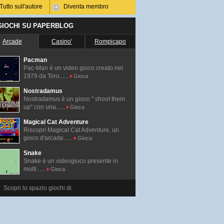
Tutto sull'autore
Diventa membro
 GIOCHI SU PAPERBLOG
Arcade
Casino'
Rompicapo
Pacman
Pac-Man é un video gioco creato nel
1979 da Toru......
Gioca
Nostradamus
Nostradamus è un gioco " shoot them
up" con una......
Gioca
Magical Cat Adventure
Riscopri Magical Cat Adventure, un
gioco d'arcade......
Gioca
Snake
Snake è un videogioco presente in
molti......
Gioca
Scopri lo spazio giochi di