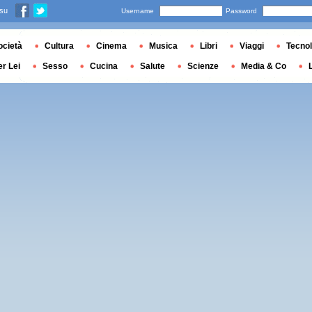
 su
Username
Password
ocietà
Cultura
Cinema
Musica
Libri
Viaggi
Tecnol
er Lei
Sesso
Cucina
Salute
Scienze
Media & Co