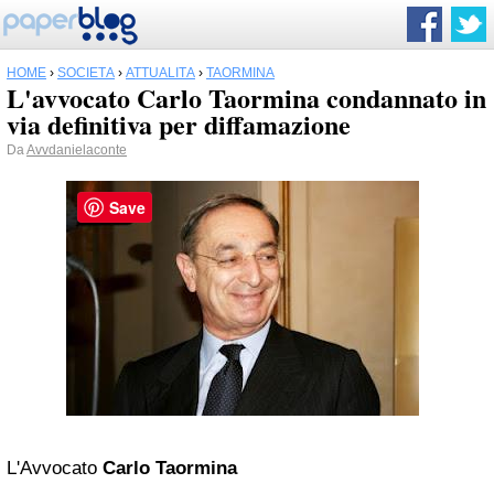
HOME
›
SOCIETÀ
›
ATTUALITÀ
›
TAORMINA
L'avvocato Carlo Taormina condannato in
via definitiva per diffamazione
Da
Avvdanielaconte
Save
L'Avvocato
Carlo
Taormina