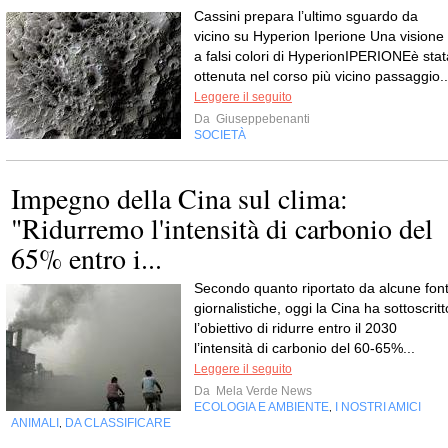
Cassini prepara l’ultimo sguardo da
vicino su Hyperion Iperione Una visione
a falsi colori di HyperionIPERIONEè stat
ottenuta nel corso più vicino passaggio..
Leggere il seguito
Da
Giuseppebenanti
SOCIETÀ
Impegno della Cina sul clima:
"Ridurremo l'intensità di carbonio del
65% entro i...
Secondo quanto riportato da alcune font
giornalistiche, oggi la Cina ha sottoscritt
l’obiettivo di ridurre entro il 2030
l’intensità di carbonio del 60-65%...
Leggere il seguito
Da
Mela Verde News
ECOLOGIA E AMBIENTE
I NOSTRI AMICI
,
ANIMALI
DA CLASSIFICARE
,