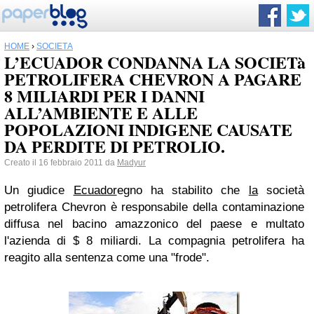
HOME
›
SOCIETÀ
L’ECUADOR CONDANNA LA SOCIETà
PETROLIFERA CHEVRON A PAGARE
8 MILIARDI PER I DANNI
ALL’AMBIENTE E ALLE
POPOLAZIONI INDIGENE CAUSATE
DA PERDITE DI PETROLIO.
Creato il 16 febbraio 2011 da
Madyur
Un giudice
Ecuador
egno ha stabilito che
la
società
petrolifera Chevron è responsabile della contaminazione
diffusa nel bacino amazzonico del paese e multato
l'azienda di $ 8 miliardi. La compagnia petrolifera ha
reagito alla sentenza come una "frode".