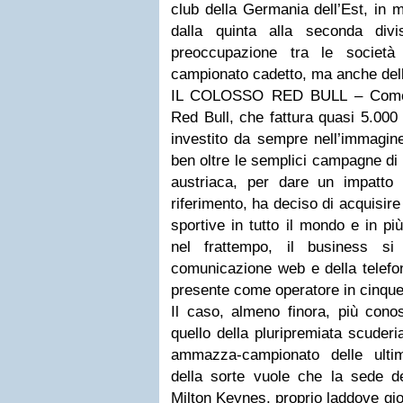
club della Germania dell’Est, in 
dalla quinta alla seconda divi
preoccupazione tra le società
campionato cadetto, ma anche dell
IL COLOSSO RED BULL – Come o
Red Bull, che fattura quasi 5.000 
investito da sempre nell’immagine
ben oltre le semplici campagne di 
austriaca, per dare un impatto d
riferimento, ha deciso di acquisir
sportive in tutto il mondo e in pi
nel frattempo, il business si
comunicazione web e della telefo
presente come operatore in cinque
Il caso, almeno finora, più cono
quello della pluripremiata scuder
ammazza-campionato delle ultime 
della sorte vuole che la sede de
Milton Keynes, proprio laddove gio