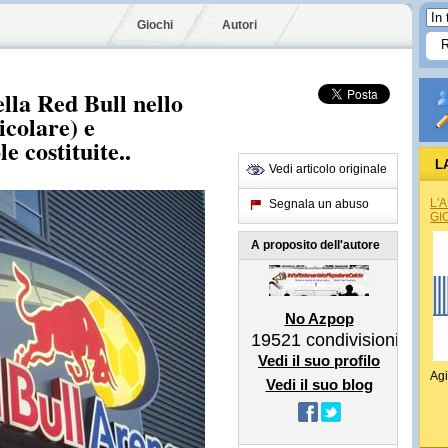
Giochi
Autori
lla Red Bull nello
icolare) e
e costituite..
L
Vedi articolo originale
L'
Segnala un abuso
GI
A proposito dell'autore
No Azpop
19521
condivisioni
Vedi il suo profilo
Agi
Vedi il suo blog