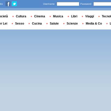
 su
Username
Password
ocietà
Cultura
Cinema
Musica
Libri
Viaggi
Tecnol
er Lei
Sesso
Cucina
Salute
Scienze
Media & Co