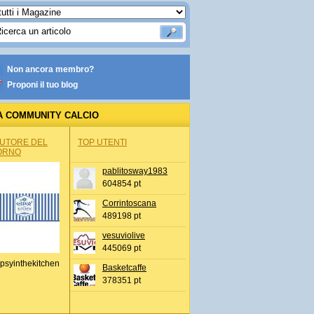
Non ancora membro?
Proponi il tuo blog
A COMMUNITY CALCIO
AUTORE DEL
TOP UTENTI
ORNO
pablitosway1983
604854 pt
Corrintoscana
489198 pt
vesuviolive
445069 pt
psyinthekitchen
Basketcaffe
378351 pt