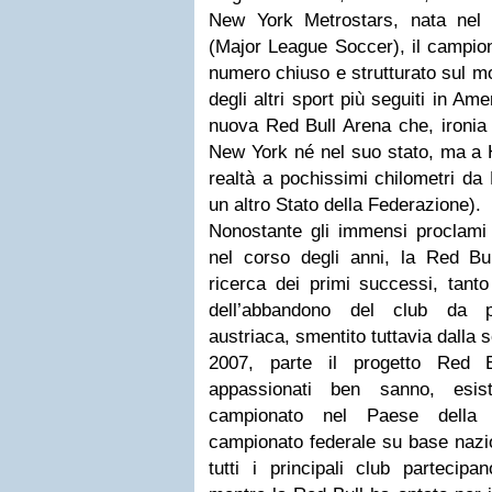
New York Metrostars, nata nel
(Major League Soccer), il campion
numero chiuso e strutturato sul m
degli altri sport più seguiti in Am
nuova Red Bull Arena che, ironia 
New York né nel suo stato, ma a 
realtà a pochissimi chilometri d
un altro Stato della Federazione).
Nonostante gli immensi proclami e
nel corso degli anni, la Red B
ricerca dei primi successi, tant
dell’abbandono del club da pa
austriaca, smentito tuttavia dalla 
2007, parte il progetto Red 
appassionati ben sanno, esis
campionato nel Paese della s
campionato federale su base nazion
tutti i principali club partecipan