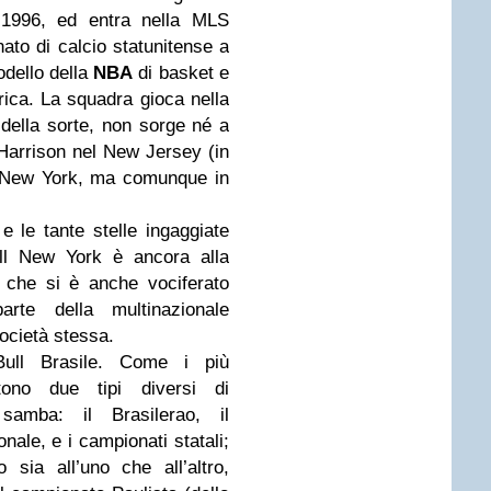
 1996, ed entra nella MLS
ato di calcio statunitense a
odello della
NBA
di basket e
erica. La squadra gioca nella
della sorte, non sorge né a
Harrison nel New Jersey (in
a New York, ma comunque in
 le tante stelle ingaggiate
ull New York è ancora alla
o che si è anche vociferato
rte della multinazionale
società stessa.
Bull Brasile. Come i più
tono due tipi diversi di
amba: il Brasilerao, il
ale, e i campionati statali;
o sia all’uno che all’altro,