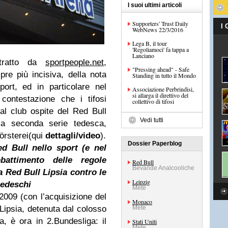
I suoi ultimi articoli
Supporters' Trust Daily
I
WebNews 22/3/2016
Lega B, il tour
'Regoliamoci' fa tappa a
Lanciano
, tratto da
sportpeople.net
,
"Pressing ahead" - Safe
pre più incisiva, della nota
Standing in tutto il Mondo
ort, ed in particolare nel
Associazione Perbrindisi,
si allarga il direttivo del
 contestazione che i tifosi
collettivo di tifosi
 al club ospite del Red Bull
Vedi tutti
la seconda serie tedesca,
Försterei(qui
dettagli/video
).
Dossier Paperblog
d Bull nello sport (e nel
bbattimento delle regole
Red Bull
Bevande Analcooliche
a Red Bull Lipsia contro le
Leipzig
tedeschi
Mete
009 (con l’acquisizione del
Monaco
Lipsia, detenuta dal colosso
Mete
a, è ora in 2.Bundesliga: il
Stati Uniti
Mete