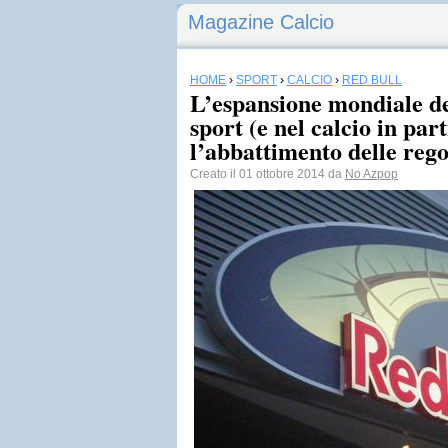
Magazine Calcio
HOME
›
SPORT
›
CALCIO
›
RED BULL
L’espansione mondiale de
sport (e nel calcio in part
l’abbattimento delle regol
Creato il 01 ottobre 2014 da
No Azpop