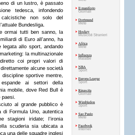
meno di un lustro, è passato
Il manifesto
sione tedesca, infondendo
Giornali
 calcistiche non solo del
Dortmund
Mete
’attuale Bundesliga.
Hockey
rmai tutti ben sanno, la
Musicisti Stranieri
miliardi di Euro all’anno, ha
Africa
 legata allo sport, andando
Mete
marketing: la multinazionale
Influenza
Malattie
iretto coi propri valori di
NBA
e direttamente alcune società
Sport
ù discipline sportive mentre,
Europa League
 espande ai settori della
Sport
nia mobile, dove Red Bull è
Rinascita
Giornali
 paesi.
Wimbledon
sciuto al grande pubblico è
Sport
ia di Formula Uno, autentica
Sao Paulo
Mete
stagioni iridate; l’ironia
Facebook
lla scuderia sia ubicata a
Internet
ca una delle squadre inglesi