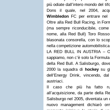
più odiate dall’intero mondo del tif
Dons il quale, nel 2004, acqui
Wimbledon
FC per entrare nel 
Oltre alla Red Bull Racing, in For
(ma sempre riconducibile, come
nome, alla Red Bull) Toro Rosso 
blasonata consorella, con lo scopo
nella competizione automobilistica
LA RED BULL IN AUSTRIA – Ovv
sappiamo, non c’è solo la Formula U
della Red Bull. A Salisburgo, dov
2000 la squadra di
hockey
su gh
dell’Energy Drink, vincendo, dal 
austriaci.
Il caso che più ha fatto rum
all’acquisizione, da parte della Re
Salisburgo nel 2005, diventata un 
nuovo management dichiarò orm