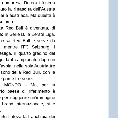
compresa l’intera tifoseria
nuto la
rinascita
dell’Austria
 serie austriaca. Ma questa è
sciamo.
a Red Bull è diventata, di
: in Serie B, la Eerste Liga,
 stessa Red Bull e serve da
, mentre l’FC Salzburg II
sliga, il quarto gradino del
a guida il campionato dopo un
favola, nella sola Austria tre
 sono della Red Bull, con la
e prime tre serie.
L MONDO – Ma, per la
prio paese di riferimento è
o per suggerire un’immagine
 brand internazionale, si è
.
 Bull rileva la franchigia dei