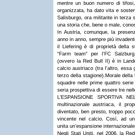
mentre un buon numero di tifosi, 
organizzata, ha dato vita e soste
Salisburgo, ora militante in terza
una storia che, bene o male, cono
In Austria, comunque, la presenz
anno in anno, sempre più invadente
il Liefering è di proprietà della
“Farm team” per l’FC Salzburg
(ovvero la Red Bull II) è in Lande
calcio austriaco (tra l’altro, ess
terzo della stagione).Morale della 
squadre nelle prime quattro serie
seria prospettiva di essere tre nell
L’ESPANSIONE SPORTIVA NE
multinazionale austriaca, il pro
diventato, ben presto, troppo poc
vincente nel calcio. Così, ad un
unita un’espansione internazionale
Negli Stati Uniti, nel 2006, la Red