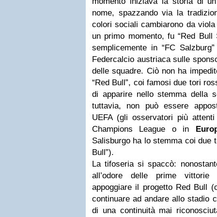
momento iniziava la storia di 
nome, spazzando via la tradizione
colori sociali cambiarono da viola
un primo momento, fu “Red Bull 
semplicemente in “FC Salzburg” 
Federcalcio austriaca sulle sponso
delle squadre. Ciò non ha impedito
“Red Bull”, coi famosi due tori ros
di apparire nello stemma della s
tuttavia, non può essere appos
UEFA (gli osservatori più attenti
Champions League o in
Euro
Salisburgo ha lo stemma coi due t
Bull”).
La tifoseria si spaccò: nonostante 
all’odore delle prime vittorie 
appoggiare il progetto Red Bull (c
continuare ad andare allo stadio c
di una continuità mai riconosciu