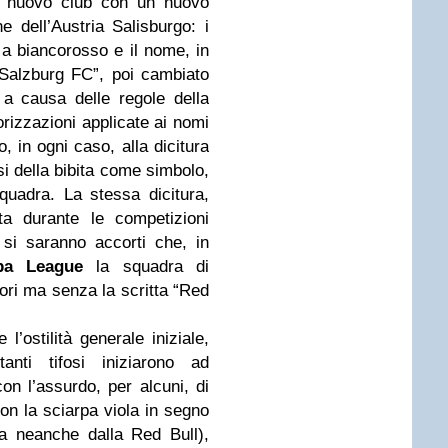
un nuovo club con un nuovo
 dell’Austria Salisburgo: i
 a biancorosso e il nome, in
Salzburg FC”, poi cambiato
a causa delle regole della
rizzazioni applicate ai nomi
, in ogni caso, alla dicitura
si della bibita come simbolo,
quadra. La stessa dicitura,
ta durante le competizioni
 si saranno accorti che, in
pa League
la squadra di
ori ma senza la scritta “Red
l’ostilità generale iniziale,
tanti tifosi iniziarono ad
on l’assurdo, per alcuni, di
on la sciarpa viola in segno
ta neanche dalla Red Bull),