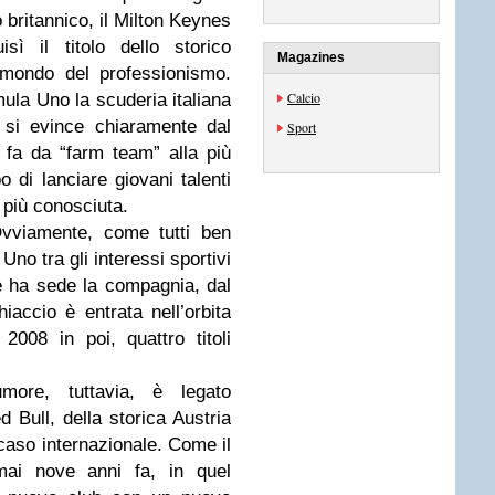
o britannico, il Milton Keynes
sì il titolo dello storico
Magazines
mondo del professionismo.
Calcio
mula Uno la scuderia italiana
 si evince chiaramente dal
Sport
fa da “farm team” alla più
 di lanciare giovani talenti
 più conosciuta.
iamente, come tutti ben
no tra gli interessi sportivi
e ha sede la compagnia, dal
iaccio è entrata nell’orbita
2008 in poi, quattro titoli
ore, tuttavia, è legato
d Bull, della storica Austria
caso internazionale. Come il
ai nove anni fa, in quel