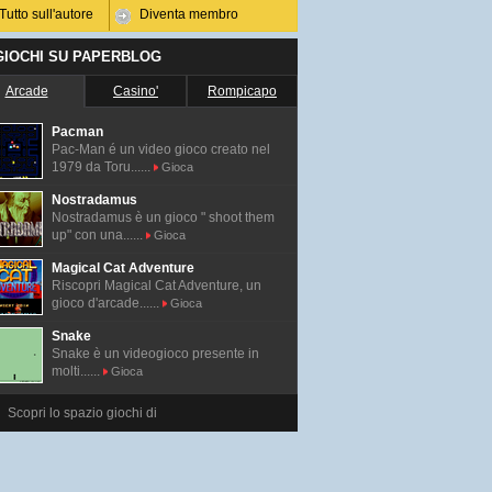
Tutto sull'autore
Diventa membro
 GIOCHI SU PAPERBLOG
Arcade
Casino'
Rompicapo
Pacman
Pac-Man é un video gioco creato nel
1979 da Toru......
Gioca
Nostradamus
Nostradamus è un gioco " shoot them
up" con una......
Gioca
Magical Cat Adventure
Riscopri Magical Cat Adventure, un
gioco d'arcade......
Gioca
Snake
Snake è un videogioco presente in
molti......
Gioca
Scopri lo spazio giochi di