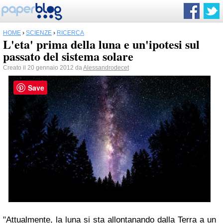
HOME
›
SCIENZE
›
RICERCA
L'eta' prima della luna e un'ipotesi sul
passato del sistema solare
Creato il 20 gennaio 2012 da
Alessandrodecet
Save
"Attualmente, la luna si sta allontanando dalla Terra a un