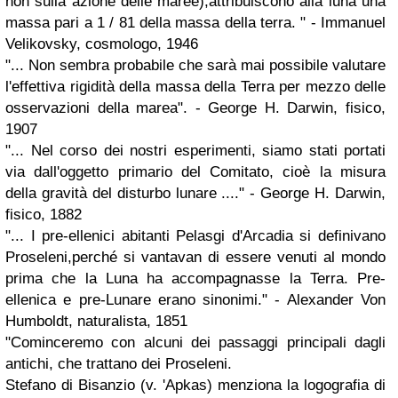
non sulla azione delle maree),attribuiscono alla luna una
massa pari a 1 / 81 della massa della terra. " - Immanuel
Velikovsky, cosmologo, 1946
"... Non sembra probabile che sarà mai possibile valutare
l'effettiva rigidità della massa della Terra per mezzo delle
osservazioni della marea". - George H. Darwin, fisico,
1907
"... Nel corso dei nostri esperimenti, siamo stati portati
via dall'oggetto primario del Comitato, cioè la misura
della gravità del disturbo lunare ...." - George H. Darwin,
fisico, 1882
"... I pre-ellenici abitanti Pelasgi d'Arcadia si definivano
Proseleni,perché si vantavan di essere venuti al mondo
prima che la Luna ha accompagnasse la Terra. Pre-
ellenica e pre-Lunare erano sinonimi." - Alexander Von
Humboldt, naturalista, 1851
"Cominceremo con alcuni dei passaggi principali dagli
antichi, che trattano dei Proseleni.
Stefano di Bisanzio (v. 'Apkas) menziona la logografia di