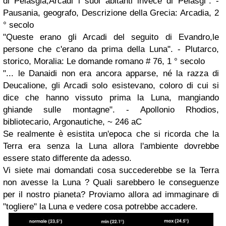
di Pelasgia,Arcadi i suoi abitanti invece di Pelasgi". -
Pausania, geografo, Descrizione della Grecia: Arcadia, 2
° secolo
"Queste erano gli Arcadi del seguito di Evandro,le
persone che c'erano da prima della Luna". - Plutarco,
storico, Moralia: Le domande romano # 76, 1 ° secolo
"... le Danaidi non era ancora apparse, né la razza di
Deucalione, gli Arcadi solo esistevano, coloro di cui si
dice che hanno vissuto prima la Luna, mangiando
ghiande sulle montagne". - Apollonio Rhodios,
bibliotecario, Argonautiche, ~ 246 aC
Se realmente è esistita un'epoca che si ricorda che la
Terra era senza la Luna allora l'ambiente dovrebbe
essere stato differente da adesso.
Vi siete mai domandati cosa succederebbe se la Terra
non avesse la Luna ? Quali sarebbero le conseguenze
per il nostro pianeta? Proviamo allora ad immaginare di
"togliere" la Luna e vedere cosa potrebbe accadere.