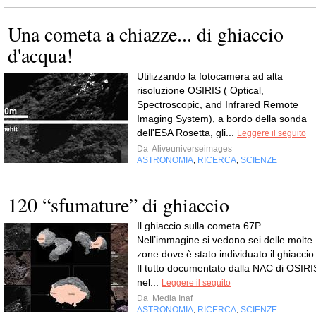
Una cometa a chiazze... di ghiaccio
d'acqua!
Utilizzando la fotocamera ad alta
risoluzione OSIRIS ( Optical,
Spectroscopic, and Infrared Remote
Imaging System), a bordo della sonda
dell'ESA Rosetta, gli...
Leggere il seguito
Da
Aliveuniverseimages
ASTRONOMIA
RICERCA
SCIENZE
,
,
120 “sfumature” di ghiaccio
Il ghiaccio sulla cometa 67P.
Nell’immagine si vedono sei delle molte
zone dove è stato individuato il ghiaccio
Il tutto documentato dalla NAC di OSIRI
nel...
Leggere il seguito
Da
Media Inaf
ASTRONOMIA
RICERCA
SCIENZE
,
,