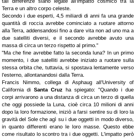
tali differenze siano legate all'impatto cosmico tra la
Terra e un altro corpo celeste.
Secondo i due esperti, 4,5 miliardi di anni fa una grande
quantità di roccia avrebbe cominciato a ruotare attorno
alla Terra, addensandosi fino a dare vita non ad uno ma a
due satelliti diversi, e il secondo avrebbe avuto una
massa di circa un terzo rispetto al primo."
"Ma che fine avrebbe fatto la seconda luna? In un primo
momento, i due satelliti avrebbe iniziato a ruotare sulla
stessa orbita che, tuttavia, si spostava lentamente verso
l'esterno, allontanandosi dalla Terra.
Francis Nimmo, collega di Asphaug all'University of
California di
Santa Cruz
ha spiegato: "Quando i due
corpi arrivarono a una distanza di circa un terzo di quella
che oggi possiede la Luna, cioè circa 10 milioni di anni
dopo la loro formazione, iniziò a farsi sentire su di loro la
gravità del Sole che agì su i due oggetti in modo diverso,
in quanto differenti erano le loro masse. Questo ebbe
come risultato lo scontro tra i due oggetti. L'impatto però