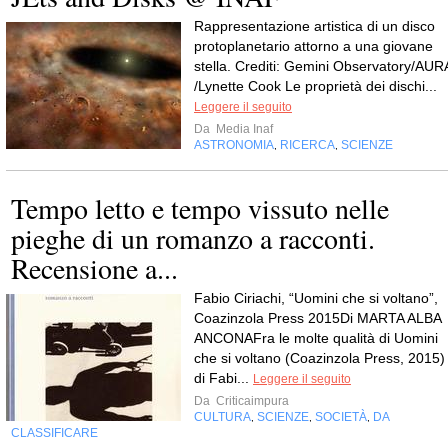
Rappresentazione artistica di un disco
protoplanetario attorno a una giovane
stella. Crediti: Gemini Observatory/AUR
/Lynette Cook Le proprietà dei dischi...
Leggere il seguito
Da
Media Inaf
ASTRONOMIA
RICERCA
SCIENZE
,
,
Tempo letto e tempo vissuto nelle
pieghe di un romanzo a racconti.
Recensione a...
Fabio Ciriachi, “Uomini che si voltano”,
Coazinzola Press 2015Di MARTA ALBA
ANCONAFra le molte qualità di Uomini
che si voltano (Coazinzola Press, 2015)
di Fabi...
Leggere il seguito
Da
Criticaimpura
CULTURA
SCIENZE
SOCIETÀ
DA
,
,
,
CLASSIFICARE