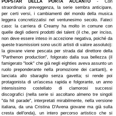
POPSTAR DELLA PORTA ACCANTO
- Con
straordinaria preveggenza, la serie sembra anticipare,
per certi versi, i cambiamenti del mondo della musica
leggera concretizzatisi nel ventunesimo secolo. Fateci
caso: la carriera di Creamy ha molto in comune con
quelle degli odierni prodotti dei talent (il che, per inciso,
non deve essere inteso in accezione negativa, poiché da
queste trasmissioni sono usciti artisti di valore assoluto):
la giovane viene pescata per strada dal direttore della
"Parthenon production", folgorato dalla sua bellezza (il
famigerato "look" che già negli eighties aveva assunto un
ruolo preponderante nella promozione dei cantanti), e
lanciata allo sbaraglio senza gavetta; si rende poi
protagonista di un'ascesa rapida e folgorante, un anno
intensissimo costellato di clamorosi successi
discografici (nella serie si ascoltano almeno tre singoli
"da hit parade", interpretati mirabilmente, nella versione
italiana, da una Cristina D'Avena giovane ma già sulla
cresta dell'onda), un intero percorso artistico che si