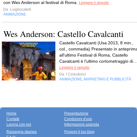
con Wes Anderson al festival di Roma.
Leggere il seguito
Da
Luigilocatelli
ANIMAZIONE
Wes Anderson: Castello Cavalcanti
Castello Cavalcanti (Usa 2013, 8 min.,
col., commedia) Presentato in anteprim
all'ultimo Festival di Roma, Castello
Cavalcanti è l'ultimo cortometraggio di...
Leggere il seguito
Da
I Cineuforici
ANIMAZIONE
MARKETING E PUBBLICITÀ
,
Home
Presentazione
Contatti
Condizioni d'uso
Lavora con noi
Informazioni azienda
Rassegna stampa
Proponi il tuo blog