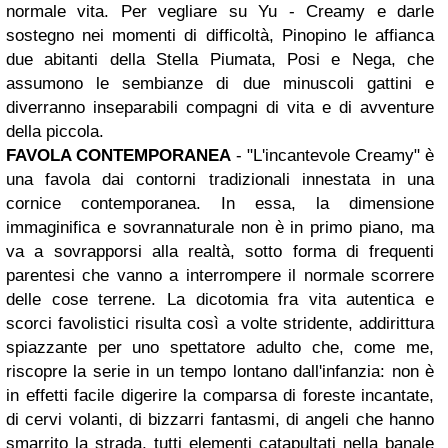
normale vita. Per vegliare su Yu - Creamy e darle
sostegno nei momenti di difficoltà, Pinopino le affianca
due abitanti della Stella Piumata, Posi e Nega, che
assumono le sembianze di due minuscoli gattini e
diverranno inseparabili compagni di vita e di avventure
della piccola.
FAVOLA CONTEMPORANEA
- "L'incantevole Creamy" è
una favola dai contorni tradizionali innestata in una
cornice contemporanea. In essa, la dimensione
immaginifica e sovrannaturale non è in primo piano, ma
va a sovrapporsi alla realtà, sotto forma di frequenti
parentesi che vanno a interrompere il normale scorrere
delle cose terrene. La dicotomia fra vita autentica e
scorci favolistici risulta così a volte stridente, addirittura
spiazzante per uno spettatore adulto che, come me,
riscopre la serie in un tempo lontano dall'infanzia: non è
in effetti facile digerire la comparsa di foreste incantate,
di cervi volanti, di bizzarri fantasmi, di angeli che hanno
smarrito la strada, tutti elementi catapultati nella banale