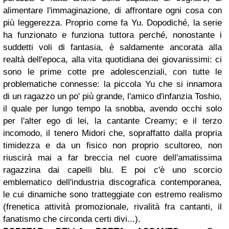
alimentare l'immaginazione, di affrontare ogni cosa con
più leggerezza. Proprio come fa Yu. Dopodiché, la serie
ha funzionato e funziona tuttora perché, nonostante i
suddetti voli di fantasia, è saldamente ancorata alla
realtà dell'epoca, alla vita quotidiana dei giovanissimi: ci
sono le prime cotte pre adolescenziali, con tutte le
problematiche connesse: la piccola Yu che si innamora
di un ragazzo un po' più grande, l'amico d'infanzia Toshio,
il quale per lungo tempo la snobba, avendo occhi solo
per l'alter ego di lei, la cantante Creamy; e il terzo
incomodo, il tenero Midori che, sopraffatto dalla propria
timidezza e da un fisico non proprio scultoreo, non
riuscirà mai a far breccia nel cuore dell'amatissima
ragazzina dai capelli blu. E poi c'è uno scorcio
emblematico dell'industria discografica contemporanea,
le cui dinamiche sono tratteggiate con estremo realismo
(frenetica attività promozionale, rivalità fra cantanti, il
fanatismo che circonda certi divi...).