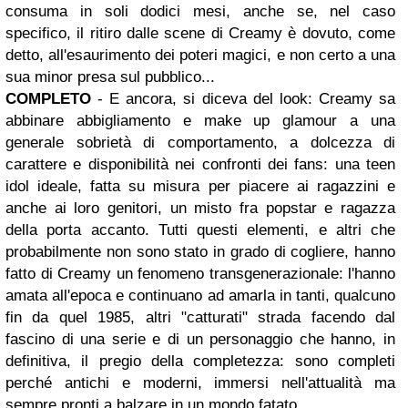
consuma in soli dodici mesi, anche se, nel caso
specifico, il ritiro dalle scene di Creamy è dovuto, come
detto, all'esaurimento dei poteri magici, e non certo a una
sua minor presa sul pubblico...
COMPLETO
- E ancora, si diceva del look: Creamy sa
abbinare abbigliamento e make up glamour a una
generale sobrietà di comportamento, a dolcezza di
carattere e disponibilità nei confronti dei fans: una teen
idol ideale, fatta su misura per piacere ai ragazzini e
anche ai loro genitori, un misto fra popstar e ragazza
della porta accanto. Tutti questi elementi, e altri che
probabilmente non sono stato in grado di cogliere, hanno
fatto di Creamy un fenomeno transgenerazionale: l'hanno
amata all'epoca e continuano ad amarla in tanti, qualcuno
fin da quel 1985, altri "catturati" strada facendo dal
fascino di una serie e di un personaggio che hanno, in
definitiva, il pregio della completezza: sono completi
perché antichi e moderni, immersi nell'attualità ma
sempre pronti a balzare in un mondo fatato.