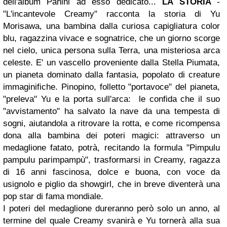
dell'album Panini ad esso dedicato...
LA STORIA
-
"L'incantevole Creamy" racconta la storia di Yu
Morisawa, una bambina dalla curiosa capigliatura color
blu, ragazzina vivace e sognatrice, che un giorno scorge
nel cielo, unica persona sulla Terra, una misteriosa arca
celeste. E' un vascello proveniente dalla Stella Piumata,
un pianeta dominato dalla fantasia, popolato di creature
immaginifiche. Pinopino, folletto "portavoce" del pianeta,
"preleva" Yu e la porta sull'arca: le confida che il suo
"avvistamento" ha salvato la nave da una tempesta di
sogni, aiutandola a ritrovare la rotta, e come ricompensa
dona alla bambina dei poteri magici: attraverso un
medaglione fatato, potrà, recitando la formula "Pimpulu
pampulu parimpampù", trasformarsi in Creamy, ragazza
di 16 anni fascinosa, dolce e buona, con voce da
usignolo e piglio da showgirl, che in breve diventerà una
pop star di fama mondiale.
I poteri del medaglione dureranno però solo un anno, al
termine del quale Creamy svanirà e Yu tornerà alla sua