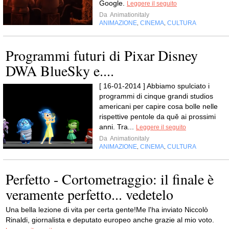
Google.
Leggere il seguito
Da
Animationitaly
ANIMAZIONE
CINEMA
CULTURA
,
,
Programmi futuri di Pixar Disney
DWA BlueSky e....
[ 16-01-2014 ] Abbiamo spulciato i
programmi di cinque grandi studios
americani per capire cosa bolle nelle
rispettive pentole da quě ai prossimi
anni. Tra...
Leggere il seguito
Da
Animationitaly
ANIMAZIONE
CINEMA
CULTURA
,
,
Perfetto - Cortometraggio: il finale è
veramente perfetto... vedetelo
Una bella lezione di vita per certa gente!Me l'ha inviato Niccolò
Rinaldi, giornalista e deputato europeo anche grazie al mio voto.