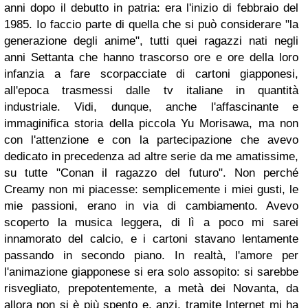
anni dopo il debutto in patria: era l'inizio di febbraio del
1985. Io faccio parte di quella che si può considerare "la
generazione degli anime", tutti quei ragazzi nati negli
anni Settanta che hanno trascorso ore e ore della loro
infanzia a fare scorpacciate di cartoni giapponesi,
all'epoca trasmessi dalle tv italiane in quantità
industriale. Vidi, dunque, anche l'affascinante e
immaginifica storia della piccola Yu Morisawa, ma non
con l'attenzione e con la partecipazione che avevo
dedicato in precedenza ad altre serie da me amatissime,
su tutte "Conan il ragazzo del futuro". Non perché
Creamy non mi piacesse: semplicemente i miei gusti, le
mie passioni, erano in via di cambiamento. Avevo
scoperto la musica leggera, di lì a poco mi sarei
innamorato del calcio, e i cartoni stavano lentamente
passando in secondo piano. In realtà, l'amore per
l'animazione giapponese si era solo assopito: si sarebbe
risvegliato, prepotentemente, a metà dei Novanta, da
allora non si è più spento e, anzi, tramite Internet mi ha