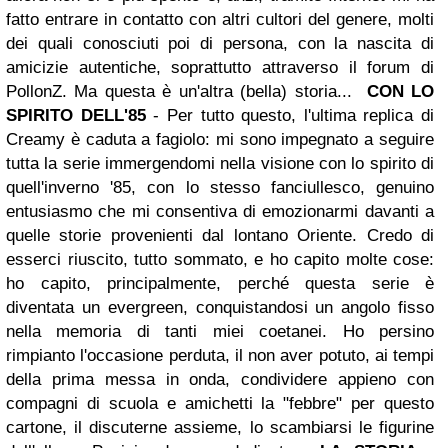
fatto entrare in contatto con altri cultori del genere, molti
dei quali conosciuti poi di persona, con la nascita di
amicizie autentiche, soprattutto attraverso il forum di
PollonZ. Ma questa è un'altra (bella) storia...
CON LO
SPIRITO DELL'85
- Per tutto questo, l'ultima replica di
Creamy è caduta a fagiolo: mi sono impegnato a seguire
tutta la serie immergendomi nella visione con lo spirito di
quell'inverno '85, con lo stesso fanciullesco, genuino
entusiasmo che mi consentiva di emozionarmi davanti a
quelle storie provenienti dal lontano Oriente. Credo di
esserci riuscito, tutto sommato, e ho capito molte cose:
ho capito, principalmente, perché questa serie è
diventata un evergreen, conquistandosi un angolo fisso
nella memoria di tanti miei coetanei. Ho persino
rimpianto l'occasione perduta, il non aver potuto, ai tempi
della prima messa in onda, condividere appieno con
compagni di scuola e amichetti la "febbre" per questo
cartone, il discuterne assieme, lo scambiarsi le figurine