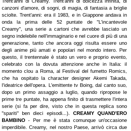
Trent'anni di Creamy. Trent'anni di dolcezza infinita, di
canzoni d'amore, di sogni, di magia, di fantasia a briglie
sciolte. Trent'anni: era il 1983, e in Giappone andava in
onda la prima delle 52 puntate de "L'incantevole
Creamy", una serie a cartoni che avrebbe lasciato un
segno indelebile nell'immaginario e nel cuore di più di una
generazione, tanto che ancora oggi risulta essere uno
degli anime più amati e popolari nel mondo intero. Per
questo, il trentennale è stato un vero e proprio evento,
celebrato con la dovuta attenzione anche in Italia: il
momento clou a Roma, al Festival del fumetto Romics,
che ha ospitato la character designer Akemi Takada,
l'ideatrice dell'opera. L'emittente tv Boing, dal canto suo,
dopo un primo assaggio a luglio, quando ripropose le
prime tre puntate, ha appena finito di trasmettere l'intera
serie (si fa per dire, visto che in questa replica sono
"spariti" ben dieci episodi...).
CREAMY QUAND'ERO
BAMBINO
- Per me è stata comunque un'occasione
imperdibile. Creamy, nel nostro Paese, arrivò circa due