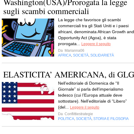
Washington(USA)/Prorogata la legge
sugli scambi commerciali
La legge che favorisce gli scambi
commerciali tra gli Stati Uniti e i paesi
africani, denominata African Growth and
Opportunity Act (Agoa), è stata
prorogata...
Leggere il seguito
Da
Marianna06
AFRICA
SOCIETÀ
SOLIDARIETÀ
,
,
ELASTICITA’ AMERICANA, di GL
Nell’editoriale di Domenica de “Il
Giornale” si parla dell’imperialismo
tedesco (cui l’Europa attuale deve
sottostare). Nell’editoriale di “Libero”
(del...
Leggere il seguito
Da
Conflittiestrategie
POLITICA
SOCIETÀ
STORIA E FILOSOFIA
,
,