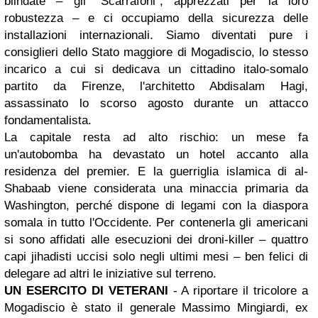
blindate – gli "Scarrafoni", apprezzati per la loro
robustezza – e ci occupiamo della sicurezza delle
installazioni internazionali. Siamo diventati pure i
consiglieri dello Stato maggiore di Mogadiscio, lo stesso
incarico a cui si dedicava un cittadino italo-somalo
partito da Firenze, l'architetto Abdisalam Hagi,
assassinato lo scorso agosto durante un attacco
fondamentalista.
La capitale resta ad alto rischio: un mese fa
un'autobomba ha devastato un hotel accanto alla
residenza del premier. E la guerriglia islamica di al-
Shabaab viene considerata una minaccia primaria da
Washington, perché dispone di legami con la diaspora
somala in tutto l'Occidente. Per contenerla gli americani
si sono affidati alle esecuzioni dei droni-killer – quattro
capi jihadisti uccisi solo negli ultimi mesi – ben felici di
delegare ad altri le iniziative sul terreno.
UN ESERCITO DI VETERANI
- A riportare il tricolore a
Mogadiscio è stato il generale Massimo Mingiardi, ex