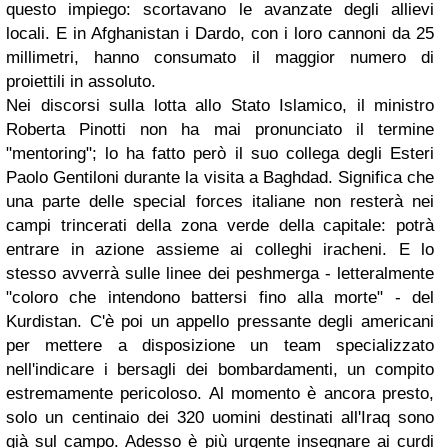
questo impiego: scortavano le avanzate degli allievi
locali. E in Afghanistan i Dardo, con i loro cannoni da 25
millimetri, hanno consumato il maggior numero di
proiettili in assoluto.
Nei discorsi sulla lotta allo Stato Islamico, il ministro
Roberta Pinotti non ha mai pronunciato il termine
"mentoring"; lo ha fatto però il suo collega degli Esteri
Paolo Gentiloni durante la visita a Baghdad. Significa che
una parte delle special forces italiane non resterà nei
campi trincerati della zona verde della capitale: potrà
entrare in azione assieme ai colleghi iracheni. E lo
stesso avverrà sulle linee dei peshmerga - letteralmente
"coloro che intendono battersi fino alla morte" - del
Kurdistan. C'è poi un appello pressante degli americani
per mettere a disposizione un team specializzato
nell'indicare i bersagli dei bombardamenti, un compito
estremamente pericoloso. Al momento è ancora presto,
solo un centinaio dei 320 uomini destinati all'Iraq sono
già sul campo. Adesso è più urgente insegnare ai curdi