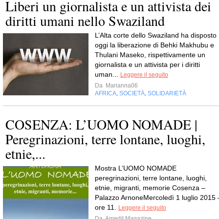
Liberi un giornalista e un attivista dei
diritti umani nello Swaziland
L’Alta corte dello Swaziland ha disposto
oggi la liberazione di Behki Makhubu e
Thulani Maseko, rispettivamente un
giornalista e un attivista per i diritti
uman...
Leggere il seguito
Da
Marianna06
AFRICA
SOCIETÀ
SOLIDARIETÀ
,
,
COSENZA: L’UOMO NOMADE |
Peregrinazioni, terre lontane, luoghi,
etnie,...
Mostra L’UOMO NOMADE
peregrinazioni, terre lontane, luoghi,
etnie, migranti, memorie Cosenza –
Palazzo ArnoneMercoledì 1 luglio 2015 
ore 11.
Leggere il seguito
Da
Amedit Magazine