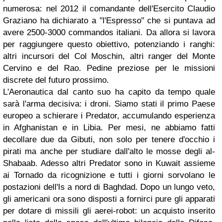
numerosa: nel 2012 il comandante dell'Esercito Claudio
Graziano ha dichiarato a "l'Espresso" che si puntava ad
avere 2500-3000 commandos italiani. Da allora si lavora
per raggiungere questo obiettivo, potenziando i ranghi:
altri incursori del Col Moschin, altri ranger del Monte
Cervino e del Rao. Pedine preziose per le missioni
discrete del futuro prossimo.
L'Aeronautica dal canto suo ha capito da tempo quale
sarà l'arma decisiva: i droni. Siamo stati il primo Paese
europeo a schierare i Predator, accumulando esperienza
in Afghanistan e in Libia. Per mesi, ne abbiamo fatti
decollare due da Gibuti, non solo per tenere d'occhio i
pirati ma anche per studiare dall'alto le mosse degli al-
Shabaab. Adesso altri Predator sono in Kuwait assieme
ai Tornado da ricognizione e tutti i giorni sorvolano le
postazioni dell'Is a nord di Baghdad. Dopo un lungo veto,
gli americani ora sono disposti a fornirci pure gli apparati
per dotare di missili gli aerei-robot: un acquisto inserito