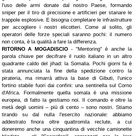
l'uso delle armi donate dal nostro Paese, formando
sniper per il tiro di precisione e artificieri per stanare le
trappole esplosive. E bisogna completare le infrastrutture
per accogliere i nostri elicotteri. Come al solito, gli
operatori delle forze speciali saranno pochi: il numero
non conta, è la qualità a fare la differenza.
RITORNO A MOGADISCIO
- "Mentoring" è anche la
parola chiave per decifrare il ruolo italiano in un altro
quadrante caldo del jihad: la Somalia. Pochi giorni fa è
stata annunciata la fine della spedizione contro la
pirateria, ma rimarrà attiva la base di Gibuti, l'unico
fortino stabile fuori dai confini: una sentinella sul Corno
d'Africa. Formalmente quella somala è una missione
europea, di fatto la gestiamo noi. Il comando e oltre la
metà degli uomini – più di cento – sono nostri. Stiamo
tirando su dal nulla l'esercito nazionale: abbiamo
addestrato finora oltre quattromila reclute, a cui
doneremo anche una cinquantina di vecchie camionette