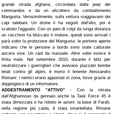
grande strada afghana, circondata dalle jeep dei
commandos e da un elicottero da combattimento
Mangusta. Verosimilmente, sulla vettura viaggiavano dei
capi talebani. Un drone li ha seguiti dall'alto, poi è
scattato l'agguato. Con un paio di colpi da lunga distanza
un cecchino ha bloccato il motore, quindi sono arrivati i
parà sotto la protezione del Mangusta: le portiere aperte
indicano che le persone a bordo sono state catturate
ancora vive. Un raid da manuale. Altre volte invece è
finita male. Nel settembre 2010, durante il blitz per
neutralizzare i guerriglieri che avevano piazzato bombe
letali contro gli alpini, è morto il tenente Alessandro
Romani: i nemici erano appostati in zona, forse grazie al
doppiogioco di un informatore.
ADDESTRAMENTO "ATTIVO"
- Con la ritirata
dall'Afghanistan da gennaio anche la Task Force 45 è
stata dimezzata e ha ridotto le azioni: la base di Farah,
nella regione più calda, è stata smantellata. Rimane