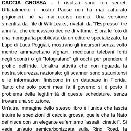
CACCIA GROSSA
- I risultati sono top secret.
Ufficialmente il nostro Paese non ha mai catturato
prigionieri, né ha mai ucciso nemici. Una versione
smentita dai file di WikiLeaks, rivelati da "l'Espresso" tre
anni fa, che elencavano decine di vittime. E ora le foto di
una monografia pubblicata da un editore specializzato, la
Lupo di Luca Poggiali, mostrano gli incursori senza volto
mentre ammanettano afghani, medicano talebani feriti
negli scontri o gli "fotografano" gli occhi per prendere il
profilo dell'iride. Un'altra attività che non riguarda la
nostra sicurezza nazionale: gli scanner sono statunitensi
e le informazioni finiscono in un database in Florida.
Tanto che solo pochi mesi fa il governo si è posto il
problema della legittimità di queste schedature, senza
trovare una soluzione.
Un'altra immagine dello stesso libro è l'unica che lascia
intuire le spedizioni di caccia grossa, quelle che la Nato
definisce con un elegante eufemismo "assalti cinetici". Si
vede un'auto semicarbonizzata sulla Ring Road, la