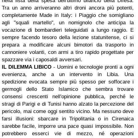
nella lista della spesa dell'ultimo bilancio della Difesa.
Tra un anno arriveranno altri droni ancora più potenti,
completamente Made in Italy: i Piaggio che somigliano
agli "squali martello", un nomignolo che anticipa la
vocazione di bombardieri teleguidati a lungo raggio. E
sempre facendo tesoro della lezione statunitense, ci si
prepara a modificare alcuni bimotori da trasporto in
cannoniere volanti, con armi a tiro rapido progettate per
spazzare via i caposaldi avversari.
IL DILEMMA LIBICO
- Uomini e tecnologie pronti a ogni
evenienza, anche a un intervento in Libia. Una
spedizione evocata sempre più spesso per soffocare i
germogli dello Stato Islamico che sembra trovare
consensi crescenti nell'opinione pubblica, perché le
stragi di Parigi e di Tunisi hanno alzato la percezione del
pericolo, mai come oggi sentito vicino. Ma nessuno deve
farsi illusioni: sbarcare in Tripolitania o in Cirenaica
sarebbe facile, imporre una pace quasi impossibile. Non
potrebbero esserci vie di mezzo, né operazioni