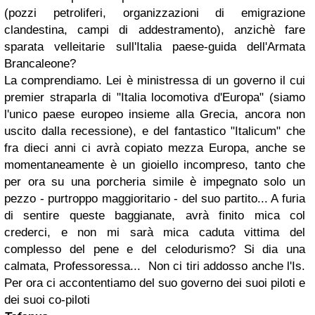
(pozzi petroliferi, organizzazioni di emigrazione
clandestina, campi di addestramento), anzichè fare
sparata velleitarie sull'Italia paese-guida dell'Armata
Brancaleone?
La comprendiamo. Lei è ministressa di un governo il cui
premier straparla di "Italia locomotiva d'Europa" (siamo
l'unico paese europeo insieme alla Grecia, ancora non
uscito dalla recessione), e del fantastico "Italicum" che
fra dieci anni ci avrà copiato mezza Europa, anche se
momentaneamente è un gioiello incompreso, tanto che
per ora su una porcheria simile è impegnato solo un
pezzo - purtroppo maggioritario - del suo partito... A furia
di sentire queste baggianate, avrà finito mica col
crederci, e non mi sarà mica caduta vittima del
complesso del pene e del celodurismo? Si dia una
calmata, Professoressa... Non ci tiri addosso anche l'Is.
Per ora ci accontentiamo del suo governo dei suoi piloti e
dei suoi co-piloti