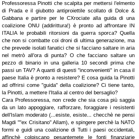
Professoressa Pinotti che scalpita per mettersi l'elmento
di Prada e il giubotto antiproiettile scollato di Dolce &
Gabbana e partire per le CXrociate alla guida di una
coalizione ONU (addirittura!) è pronto ad affrontare IN
ITALIA le probabili ritorsioni da guerra sporca? Quella
che non si combatte coi droni di ultima generazione, ma
che prevede isolati fanatici che si facciano saltare in aria
nel metrò all'ora di punta? O che facciano saltare un
pezzo di binario in una galleria 10 secondi prima che
passi un TAV? A quanti di questi "inconvenienti" in casa il
paese Italia è pronto a resistere? E cosa guida la Pinotti
ad offrirsi come "guida" della coalizione? Ci tiene tanto,
la Pinotti, a mettere l'Italia al centro del bersaglio?
Cara Professoressa, non crede che sia cosa più saggia
da un lato appoggiare, rafforzare, foraggiare i resistenti
dell'Islam moderato (...esiste, esiste... checchè ne pensi
Magdi ""ex Crisitano" Allam), e spingere perchè la NATO
formi e guidi una coalizione di Tutti i paesi occidentali,
affinchè colpiscano pesantemete le fonti finanziarie