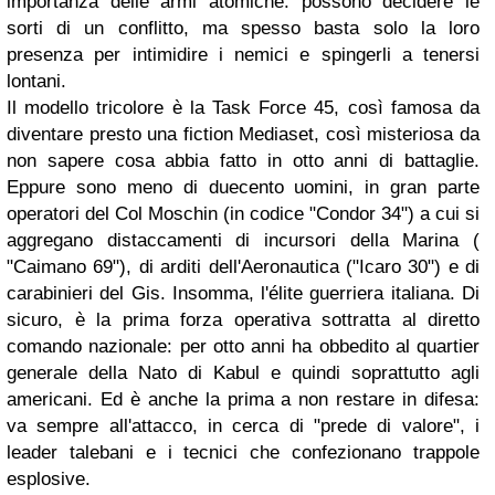
importanza delle armi atomiche: possono decidere le
sorti di un conflitto, ma spesso basta solo la loro
presenza per intimidire i nemici e spingerli a tenersi
lontani.
Il modello tricolore è la Task Force 45, così famosa da
diventare presto una fiction Mediaset, così misteriosa da
non sapere cosa abbia fatto in otto anni di battaglie.
Eppure sono meno di duecento uomini, in gran parte
operatori del Col Moschin (in codice "Condor 34") a cui si
aggregano distaccamenti di incursori della Marina (
"Caimano 69"), di arditi dell'Aeronautica ("Icaro 30") e di
carabinieri del Gis. Insomma, l'élite guerriera italiana. Di
sicuro, è la prima forza operativa sottratta al diretto
comando nazionale: per otto anni ha obbedito al quartier
generale della Nato di Kabul e quindi soprattutto agli
americani. Ed è anche la prima a non restare in difesa:
va sempre all'attacco, in cerca di "prede di valore", i
leader talebani e i tecnici che confezionano trappole
esplosive.