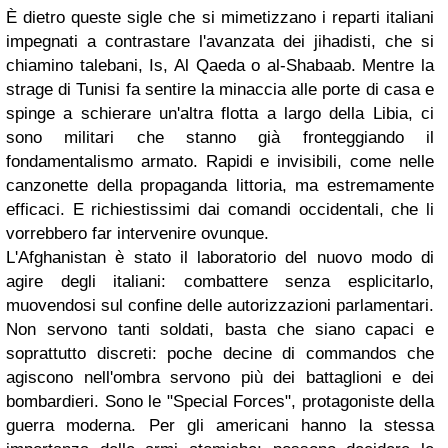
È dietro queste sigle che si mimetizzano i reparti italiani
impegnati a contrastare l'avanzata dei jihadisti, che si
chiamino talebani, Is, Al Qaeda o al-Shabaab. Mentre la
strage di Tunisi fa sentire la minaccia alle porte di casa e
spinge a schierare un'altra flotta a largo della Libia, ci
sono militari che stanno già fronteggiando il
fondamentalismo armato. Rapidi e invisibili, come nelle
canzonette della propaganda littoria, ma estremamente
efficaci. E richiestissimi dai comandi occidentali, che li
vorrebbero far intervenire ovunque.
L'Afghanistan è stato il laboratorio del nuovo modo di
agire degli italiani: combattere senza esplicitarlo,
muovendosi sul confine delle autorizzazioni parlamentari.
Non servono tanti soldati, basta che siano capaci e
soprattutto discreti: poche decine di commandos che
agiscono nell'ombra servono più dei battaglioni e dei
bombardieri. Sono le "Special Forces", protagoniste della
guerra moderna. Per gli americani hanno la stessa