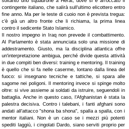
soltanto uno squadrone a Herat, dove si è arroccato il
contingente italiano, che salirà sull'ultimo elicottero entro
fine anno. Ma per le teste di cuoio non è prevista tregua:
c'è già un altro fronte che li richiama, la prima linea
contro il sedicente Stato Islamico.
Il nostro impegno in Iraq non prevede il combattimento.
Al Parlamento è stata annunciata solo una missione di
addestramento. Giusto, ma la disciplina atlantica offre
un'interpretazione ambigua, perché divide questa attività
in due compiti ben diversi: training e mentoring. Il training
è quello che si fa nelle caserme, lontano dalla linea del
fuoco: si insegnano tecniche e tattiche, si spara alle
sagome nei poligoni. Il mentoring invece si spinge molto
oltre: si vive assieme ai soldati da istruire, seguendoli in
battaglia. Anche in questo caso, l'Afghanistan è stata la
palestra decisiva. Contro i talebani, i fanti afghani sono
andati all'attacco "shona ba shona", spalla a spalla, con i
mentor italiani. Non è un caso se i mezzi più potenti
spediti laggiù, i cingolati Dardo, siano serviti proprio per