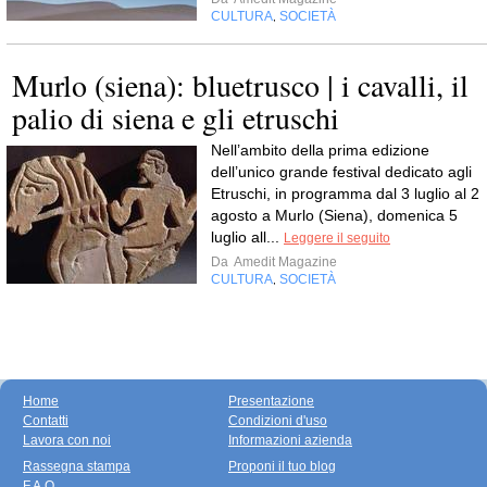
CULTURA
SOCIETÀ
,
Murlo (siena): bluetrusco | i cavalli, il
palio di siena e gli etruschi
Nell’ambito della prima edizione
dell’unico grande festival dedicato agli
Etruschi, in programma dal 3 luglio al 2
agosto a Murlo (Siena), domenica 5
luglio all...
Leggere il seguito
Da
Amedit Magazine
CULTURA
SOCIETÀ
,
Home
Presentazione
Contatti
Condizioni d'uso
Lavora con noi
Informazioni azienda
Rassegna stampa
Proponi il tuo blog
F.A.Q.