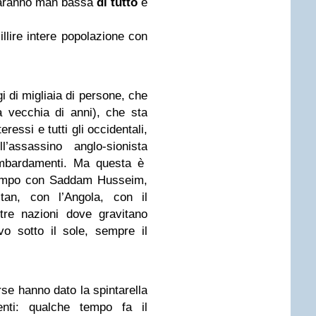
 faranno man bassa
di tutto
e
llire intere popolazione con
i di migliaia di persone, che
 vecchia di anni), che sta
ressi e tutti gli occidentali,
’assassino anglo-sionista
ombardamenti. Ma questa è
 tempo con Saddam Husseim,
stan, con l’Angola, con il
tre nazioni dove gravitano
ovo sotto il sole, sempre il
se hanno dato la spintarella
enti: qualche tempo fa il