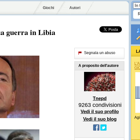
Giochi
Autori
ua guerra in Libia
L
Segnala un abuso
L'
A proposito dell'autore
GI
Tnepd
9263
condivisioni
Vedi il suo profilo
Agi
Vedi il suo blog