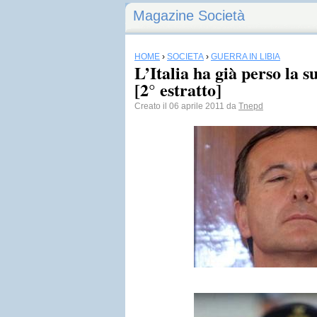
Magazine Società
HOME
›
SOCIETÀ
›
GUERRA IN LIBIA
L’Italia ha già perso la s
[2° estratto]
Creato il 06 aprile 2011 da
Tnepd