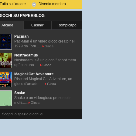
Tutto sull'autore
Diventa membro
 GIOCHI SU PAPERBLOG
Arcade
Casino'
Rompicapo
Pacman
Pac-Man é un video gioco creato nel
1979 da Toru......
Gioca
Nostradamus
Nostradamus è un gioco " shoot them
up" con una......
Gioca
Magical Cat Adventure
Riscopri Magical Cat Adventure, un
gioco d'arcade......
Gioca
Snake
Snake è un videogioco presente in
molti......
Gioca
Scopri lo spazio giochi di