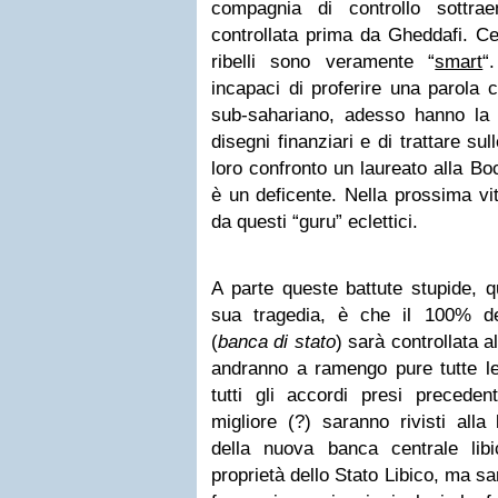
compagnia di controllo sottra
controllata prima da Gheddafi. Ce
ribelli sono veramente “
smart
“
incapaci di proferire una parola 
sub-sahariano, adesso hanno la g
disegni finanziari e di trattare su
loro confronto un laureato alla Bo
è un deficente. Nella prossima vit
da questi “guru” eclettici.
A parte queste battute stupide, q
sua tragedia, è che il 100% de
(
banca di stato
) sarà controllata a
andranno a ramengo pure tutte le f
tutti gli accordi presi precede
migliore (?) saranno rivisti alla 
della nuova banca centrale li
proprietà dello Stato Libico, ma sa