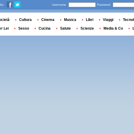
 su
Username
Password
ocietà
Cultura
Cinema
Musica
Libri
Viaggi
Tecnol
er Lei
Sesso
Cucina
Salute
Scienze
Media & Co