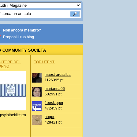
Non ancora membro?
Proponi il tuo blog
A COMMUNITY SOCIETÀ
AUTORE DEL
TOP UTENTI
ORNO
maestrarosalba
1126395 pt
marianna06
602991 pt
freeskipper
472459 pt
psyinthekitchen
hugor
428421 pt