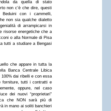
endola da quella di stato
rto non c’è che dire, questi
. Beduini con i cammelli,
che non sia qualche dialetto
enialità di arrampicarsi in
lle risorse energetiche che a
cconi o alla Normale di Pisa
a tutti a studiare a Bengasi
uello che appare in tutta la
lla Banca Centrale Libica
l 100% dai ribelli e con essa
orniture, tutti i contratti e
ntemente, oppure, nel caso
luce dei nuovi “proprietari”
bica che NON sarà più di
rà in mano ai soliti banchieri