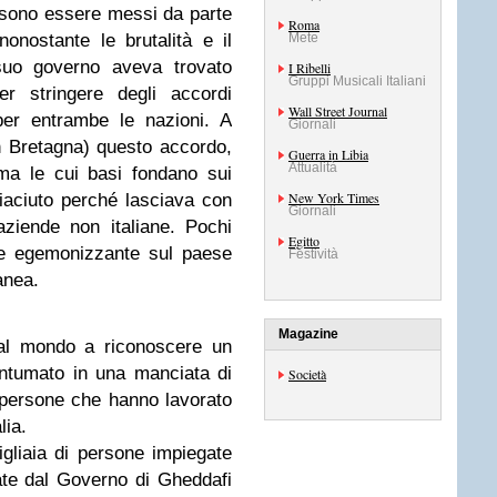
ossono essere messi da parte
Roma
onostante le brutalità e il
Mete
 suo governo aveva trovato
I Ribelli
Gruppi Musicali Italiani
er stringere degli accordi
Wall Street Journal
per entrambe le nazioni. A
Giornali
 Bretagna) questo accordo,
Guerra in Libia
Attualità
ma le cui basi fondano sui
New York Times
iaciuto perché lasciava con
Giornali
aziende non italiane. Pochi
Egitto
re egemonizzante sul paese
Festività
anea.
Magazine
e al mondo a riconoscere un
rantumato in una manciata di
Società
di persone che hanno lavorato
lia.
migliaia di persone impiegate
te dal Governo di Gheddafi