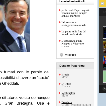
I suoi ultimi articoli
profezia dell’ape maya (è
I
vecchia ma pur sempre
attuale, morituri)
Informazione
strategicamente mirata
La paura sulla fine del
mondo nella storia
L’astronauta Paolo
Nespoli a Vigevano
stasera
Vedi tutti
Dossier Paperblog
o fumati con le parole del
Israele
ossibilità di avere un “socio”
Mete
n Gheddafi.
Di Tutto
Riviste
Washington
Mete
 dittatore, voluto comunque
Frontiera
cia, Gran Bretagna, Usa e
Gruppi Musicali Italiani