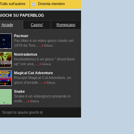
Tutto sull'autore
Diventa membro
 GIOCHI SU PAPERBLOG
Arcade
Casino'
Rompicapo
Pacman
Pac-Man é un video gioco creato nel
1979 da Toru......
Gioca
Nostradamus
Nostradamus è un gioco " shoot them
up" con una......
Gioca
Magical Cat Adventure
Riscopri Magical Cat Adventure, un
gioco d'arcade......
Gioca
Snake
Snake è un videogioco presente in
molti......
Gioca
Scopri lo spazio giochi di