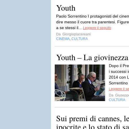
Youth
Paolo Sorrentino I protagonisti del cine
dire messo il cuore tra parentesi. Figu
a se stessi il...
Leggere il seguito
Da
Giorgioplacereani
CINEMA
CULTURA
,
Youth – La giovinezza
Dopo il Pre
i successi 
2014 con L
Sorrentino 
Leggere il s
Da
Giusepp
CULTURA
Sui premi di cannes, le
ipocrite e lo stato di sa