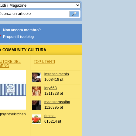
Non ancora membro?
Proponi il tuo blog
A COMMUNITY CULTURA
AUTORE DEL
TOP UTENTI
ORNO
intrattenimento
1608418 pt
lory663
1211328 pt
maestrarosalba
1126395 pt
psyinthekitchen
rimmel
615214 pt