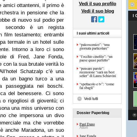
Vedi il suo profilo
 amici ottantenni, il primo è
Vedi il suo blog
rchestra in pensione che la
I
ebbe di nuovo sul podio per
il secondo è un regista
I suoi ultimi articoli
un film testamento; entrambi
a termale in un hotel sulle
“palcoscenico”: “una
giornata particolare”
nte. Intorno a loro ci sono
vole di Fred, Jane Fonda,
“l’occhio cinefilo”: “un
paese quasi perfetto”
he con la sua brutale verità lo
“pensare parole”:
All’hotel Schatzalp c’è una
recensione “sarà un best
seller” di Laura Schiavini
a da un bagno turco a una
“spettacolo e tv”: “come
 passeggiata nei boschi.
fai sbagli”
erca del benessere. Ci sono
Vedi tutti
à o rigogliosi di gioventù; ci
sona una miss universo con
Dossier Paperblog
ano che impersona un divo
mmerciale ma che vorrebbe
Paul Dano
Attori
c’è anche Maradona, un suo
Jane Fonda