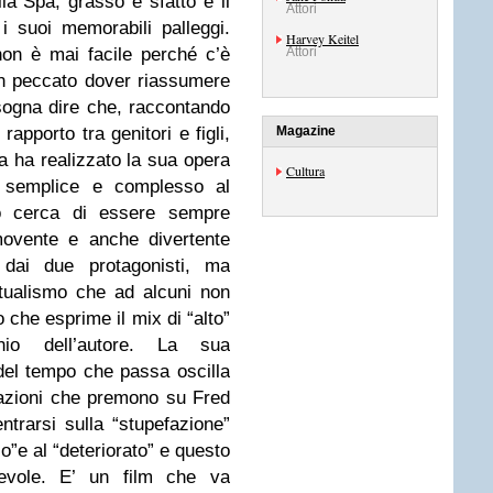
lla Spa, grasso e sfatto e il
Attori
 i suoi memorabili palleggi.
Harvey Keitel
non è mai facile perché c’è
Attori
n peccato dover riassumere
sogna dire che, raccontando
rapporto tra genitori e figli,
Magazine
ta ha realizzato la sua opera
Cultura
m semplice e complesso al
o cerca di essere sempre
movente e anche divertente
e dai due protagonisti, ma
ttualismo che ad alcuni non
 che esprime il mix di “alto”
o dell’autore. La sua
 del tempo che passa oscilla
sazioni che premono su Fred
ntrarsi sulla “stupefazione”
o”e al “deteriorato” e questo
hevole. E’ un film che va