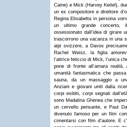
Caine) e Mick (Harvey Keitel), due
un ex compositore e direttore d’o
Regina Elisabetta in persona vorr
un ultimo grande concerto, 
ossessionato dall’idea di girare 
trascorrono una vacanza in una sp
alpi svizzere, a Davos precisame
Rachel Weisz, la figlia amore
l’attrice feticcio di Mick, l’unica c
pone di fronte all’amara realtà. 
umanità fantasmatica che pass
sauna, da un massaggio a una
Anziani e giovani uniti dalla ric
corpi esibiti, corpi segnati dall’et
sono Madalina Ghenea che imper
un cervello pensante, e Paul D
divenuto famoso per un film co
cimentarsi con film d’autore. E 