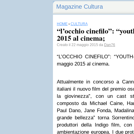
Magazine Cultura
HOME
›
CULTURA
“l’occhio cinefilo”: “you
2015 al cinema;
Creato il 22 maggio 2015 da
Dan76
“L’OCCHIO CINEFILO”: “YOUTH
maggio 2015 al cinema.
Attualmente in concorso a Cann
italiani il nuovo film del premio o
la giovinezza”, con un cast s
composto da Michael Caine, Har
Paul Dano, Jane Fonda, Madalina
grande bellezza” torna Sorrentino
produttori della Indigo film, c
ambientazione europea. I due prot