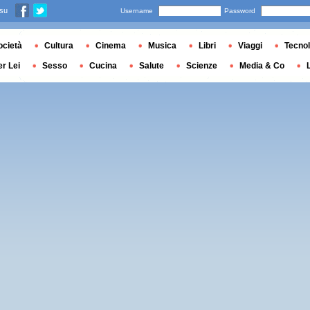
 su
Username
Password
ocietà
Cultura
Cinema
Musica
Libri
Viaggi
Tecnol
er Lei
Sesso
Cucina
Salute
Scienze
Media & Co