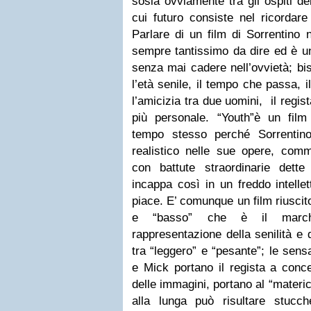
sosia ovviamente tra gli ospiti de
cui futuro consiste nel ricordare
Parlare di un film di Sorrentino 
sempre tantissimo da dire ed è u
senza mai cadere nell’ovvietà; bi
l’età senile, il tempo che passa, il 
l’amicizia tra due uomini, il regis
più personale. “Youth”è un fil
tempo stesso perché Sorrentin
realistico nelle sue opere, com
con battute straordinarie dett
incappa così in un freddo intelle
piace. E’ comunque un film riuscito
e “basso” che è il marchi
rappresentazione della senilità e
tra “leggero” e “pesante”; le sen
e Mick portano il regista a conce
delle immagini, portano al “materic
alla lunga può risultare stucc