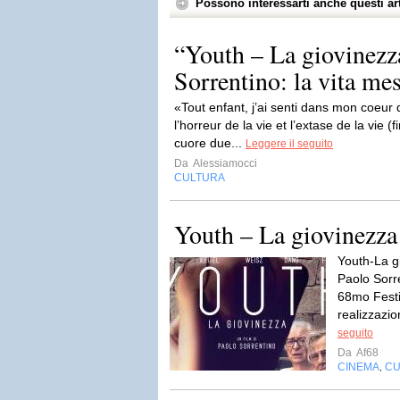
Possono interessarti anche questi art
“Youth – La giovinezza
Sorrentino: la vita me
«Tout enfant, j’ai senti dans mon coeur 
l’horreur de la vie et l’extase de la vie (
cuore due...
Leggere il seguito
Da
Alessiamocci
CULTURA
Youth – La giovinezza
Youth-La gi
Paolo Sorr
68mo Festi
realizzazio
seguito
Da
Af68
CINEMA
CU
,