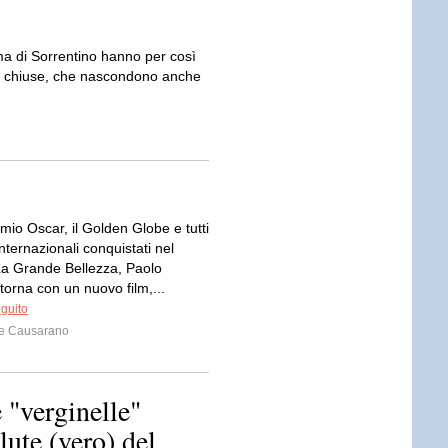
ma di Sorrentino hanno per così
re chiuse, che nascondono anche
mio Oscar, il Golden Globe e tutti
internazionali conquistati nel
a Grande Bellezza, Paolo
torna con un nuovo film,...
eguito
e Causarano
 "verginelle"
lute (vero) del...