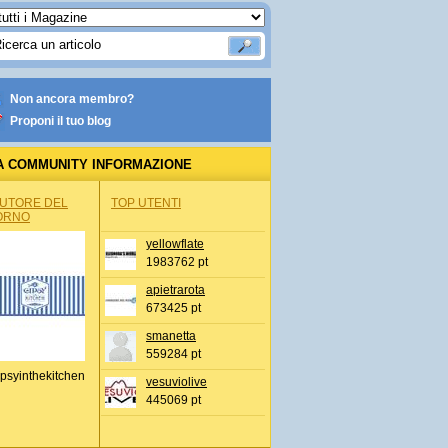
Non ancora membro?
Proponi il tuo blog
A COMMUNITY INFORMAZIONE
IONALE
AUTORE DEL
TOP UTENTI
ORNO
yellowflate
1983762 pt
apietrarota
673425 pt
smanetta
559284 pt
psyinthekitchen
vesuviolive
445069 pt