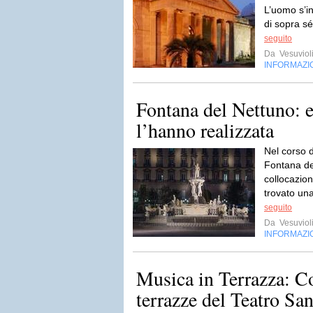
L’uomo s’i
di sopra s
seguito
Da
Vesuviol
INFORMAZI
Fontana del Nettuno: ec
l’hanno realizzata
Nel corso d
Fontana de
collocazion
trovato un
seguito
Da
Vesuviol
INFORMAZI
Musica in Terrazza: Co
terrazze del Teatro Sa