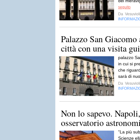
del meravi
seguito
Da
Vesuviol
INFORMAZI
Palazzo San Giacomo ap
città con una visita gu
palazzo Sa
in cui si p
che riguard
sarà di nuo
Da
Vesuviol
INFORMAZI
Non lo sapevo. Napoli
osservatorio astronomic
“La più sub
Scienze el