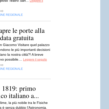
glioso Teatro San...
Leggere il
ive
ONE REGIONALE
re le porte alla
idata gratuita
n Giacomo Visitare quel palazzo
rendono le più importanti decisioni
ano la nostra città?! A breve
vo possibile....
Leggere il seguito
ive
ONE REGIONALE
, 1819: primo
o italiano a...
lime, la più nobile tra le Fisiche
la è senza dubbio l’Astronomia.