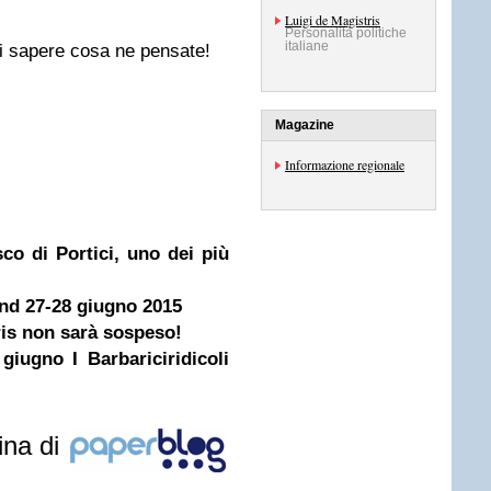
Luigi de Magistris
Personalità politiche
italiane
di sapere cosa ne pensate!
Magazine
Informazione regionale
co di Portici, uno dei più
end 27-28 giugno 2015
ris non sarà sospeso!
iugno I Barbariciridicoli
ina di