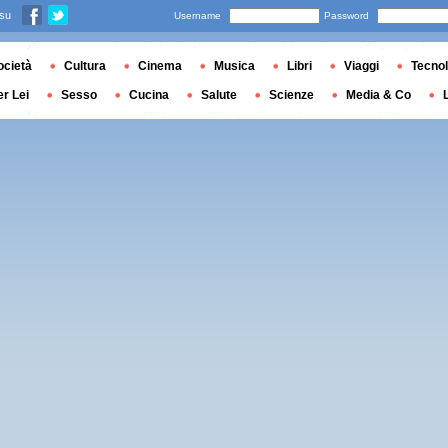
 su
Username
Password
ocietà
Cultura
Cinema
Musica
Libri
Viaggi
Tecnol
er Lei
Sesso
Cucina
Salute
Scienze
Media & Co