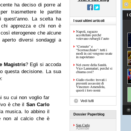
cente ha deciso di porre al
er trasmettere le partite
I
i quest’anno. La scelta ha
I suoi ultimi articoli
è chi apprezza e chi non è
Napoli, ragazzo
e così eterogenee che alcune
accoltellato perché
volevano rubargli l’auto
o aperto diversi sondaggi a
“Cornuto” e
“Scornacchiato”: tutti i
modi in cui vengono usate
in napoletano
e Magistris
? Egli si accoda
Nel cuore della Sanità.
Vico Lammatari, perché si
o questa decisione. La sua
chiama così?
e:
Giallo risolto: trovati i
presunti assassini di
Vincenzo Amendola,
questi i loro nomi
 su cui non voglio far
Vedi tutti
ivo è che il
San Carlo
 la musica. Io abbino il
Dossier Paperblog
e non al calcio che è
San Carlo
Aziende