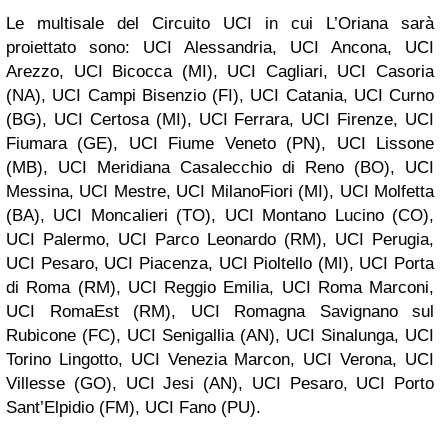
Le multisale del Circuito UCI in cui L’Oriana sarà
proiettato sono: UCI Alessandria, UCI Ancona, UCI
Arezzo, UCI Bicocca (MI), UCI Cagliari, UCI Casoria
(NA), UCI Campi Bisenzio (FI), UCI Catania, UCI Curno
(BG), UCI Certosa (MI), UCI Ferrara, UCI Firenze, UCI
Fiumara (GE), UCI Fiume Veneto (PN), UCI Lissone
(MB), UCI Meridiana Casalecchio di Reno (BO), UCI
Messina, UCI Mestre, UCI MilanoFiori (MI), UCI Molfetta
(BA), UCI Moncalieri (TO), UCI Montano Lucino (CO),
UCI Palermo, UCI Parco Leonardo (RM), UCI Perugia,
UCI Pesaro, UCI Piacenza, UCI Pioltello (MI), UCI Porta
di Roma (RM), UCI Reggio Emilia, UCI Roma Marconi,
UCI RomaEst (RM), UCI Romagna Savignano sul
Rubicone (FC), UCI Senigallia (AN), UCI Sinalunga, UCI
Torino Lingotto, UCI Venezia Marcon, UCI Verona, UCI
Villesse (GO), UCI Jesi (AN), UCI Pesaro, UCI Porto
Sant’Elpidio (FM), UCI Fano (PU).