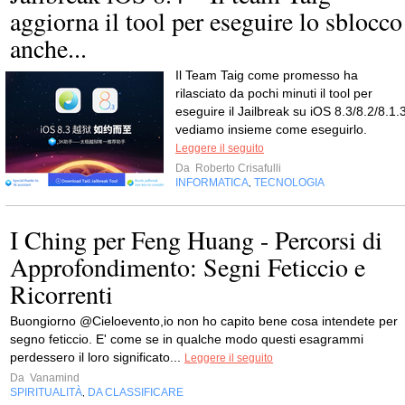
aggiorna il tool per eseguire lo sblocco
anche...
Il Team Taig come promesso ha
rilasciato da pochi minuti il tool per
eseguire il Jailbreak su iOS 8.3/8.2/8.1.3
vediamo insieme come eseguirlo.
Leggere il seguito
Da
Roberto Crisafulli
INFORMATICA
TECNOLOGIA
,
I Ching per Feng Huang - Percorsi di
Approfondimento: Segni Feticcio e
Ricorrenti
Buongiorno @Cieloevento,io non ho capito bene cosa intendete per
segno feticcio. E' come se in qualche modo questi esagrammi
perdessero il loro significato...
Leggere il seguito
Da
Vanamind
SPIRITUALITÀ
DA CLASSIFICARE
,