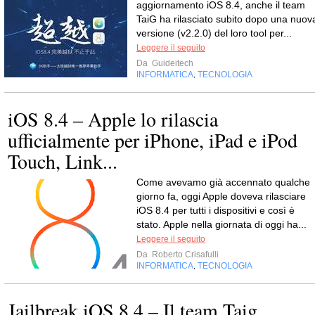
aggiornamento iOS 8.4, anche il team
TaiG ha rilasciato subito dopo una nuov
versione (v2.2.0) del loro tool per...
Leggere il seguito
Da
Guideitech
INFORMATICA
TECNOLOGIA
,
iOS 8.4 – Apple lo rilascia
ufficialmente per iPhone, iPad e iPod
Touch, Link...
Come avevamo già accennato qualche
giorno fa, oggi Apple doveva rilasciare
iOS 8.4 per tutti i dispositivi e così è
stato. Apple nella giornata di oggi ha...
Leggere il seguito
Da
Roberto Crisafulli
INFORMATICA
TECNOLOGIA
,
Jailbreak iOS 8.4 – Il team Taig