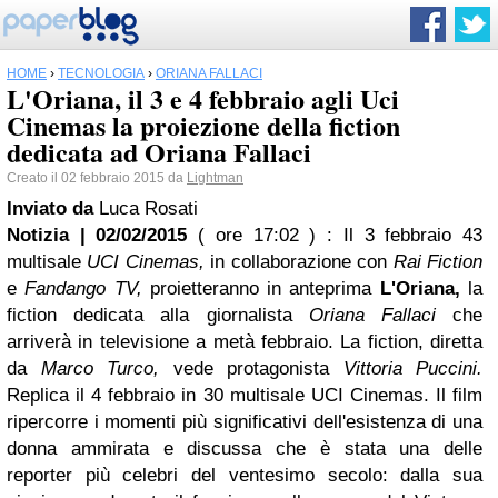
HOME
›
TECNOLOGIA
›
ORIANA FALLACI
L'Oriana, il 3 e 4 febbraio agli Uci
Cinemas la proiezione della fiction
dedicata ad Oriana Fallaci
Creato il 02 febbraio 2015 da
Lightman
Inviato da
Luca Rosati
Notizia | 02/02/2015
( ore 17:02 )
: Il 3 febbraio 43
multisale
UCI Cinemas,
in collaborazione con
Rai Fiction
e
Fandango TV,
proietteranno in anteprima
L'Oriana,
la
fiction dedicata alla giornalista
Oriana Fallaci
che
arriverà in televisione a metà febbraio. La fiction, diretta
da
Marco Turco,
vede protagonista
Vittoria Puccini.
Replica il 4 febbraio in 30 multisale UCI Cinemas. Il film
ripercorre i momenti più significativi dell'esistenza di una
donna ammirata e discussa che è stata una delle
reporter più celebri del ventesimo secolo: dalla sua