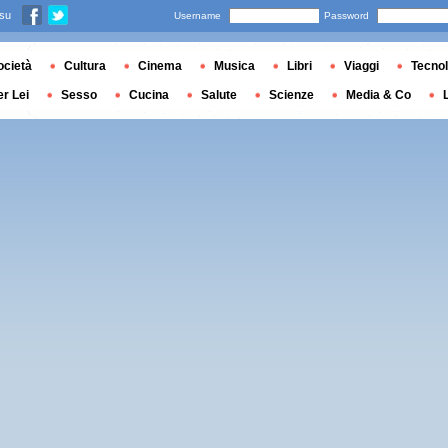
 su
Username
Password
ocietà
Cultura
Cinema
Musica
Libri
Viaggi
Tecnol
er Lei
Sesso
Cucina
Salute
Scienze
Media & Co