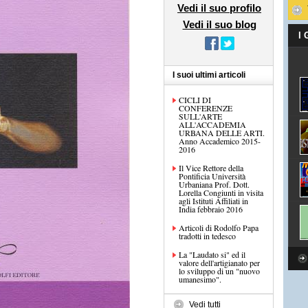
Vedi il suo profilo
Vedi il suo blog
I
I suoi ultimi articoli
CICLI DI
CONFERENZE
SULL'ARTE
ALL'ACCADEMIA
URBANA DELLE ARTI.
Anno Accademico 2015-
2016
Il Vice Rettore della
Pontificia Università
Urbaniana Prof. Dott.
Lorella Congiunti in visita
agli Istituti Affiliati in
India febbraio 2016
Articoli di Rodolfo Papa
tradotti in tedesco
La "Laudato si" ed il
valore dell'artigianato per
lo sviluppo di un "nuovo
umanesimo".
Vedi tutti