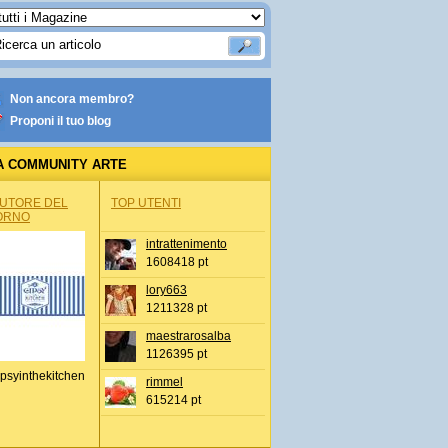
Non ancora membro?
Proponi il tuo blog
A COMMUNITY ARTE
AUTORE DEL
TOP UTENTI
ORNO
intrattenimento
1608418 pt
lory663
1211328 pt
maestrarosalba
1126395 pt
psyinthekitchen
rimmel
615214 pt