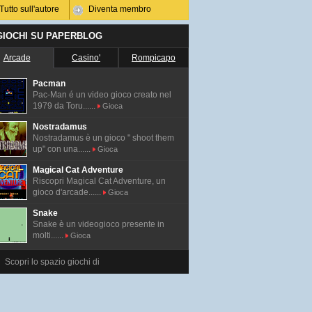
Tutto sull'autore
Diventa membro
 GIOCHI SU PAPERBLOG
Arcade
Casino'
Rompicapo
Pacman
Pac-Man é un video gioco creato nel
1979 da Toru......
Gioca
Nostradamus
Nostradamus è un gioco " shoot them
up" con una......
Gioca
Magical Cat Adventure
Riscopri Magical Cat Adventure, un
gioco d'arcade......
Gioca
Snake
Snake è un videogioco presente in
molti......
Gioca
Scopri lo spazio giochi di