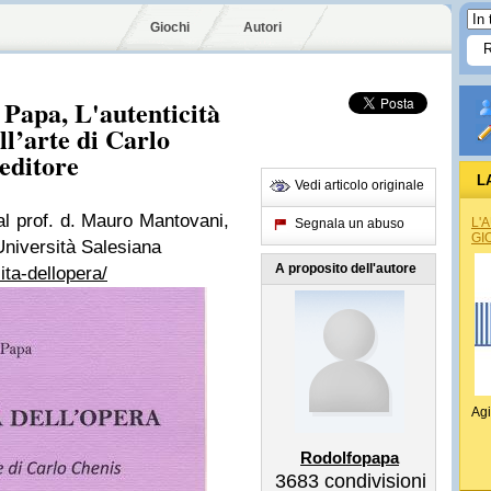
Giochi
Autori
 Papa, L'autenticità
ell’arte di Carlo
editore
L
Vedi articolo originale
dal prof. d. Mauro Mantovani,
L'
Segnala un abuso
GI
Università Salesiana
A proposito dell'autore
cita-dellopera/
Agi
Rodolfopapa
3683
condivisioni