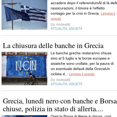
accadere dopo il referendumAl di là dell
rassicurazioni, il timore è l’effetto
contagio per la crisi in Grecia.
Leggere il
seguito
Da
Andrea86
ATTUALITÀ
SOCIETÀ
,
La chiusura delle banche in Grecia
Le banche greche resteranno chiuse
sino al 5 luglio e le borse europee e
asiatiche sono crollate, per la paura di
un eventuale default della GreciaUn
ciclista d...
Leggere il seguito
Da
Andrea86
ATTUALITÀ
SOCIETÀ
,
Grecia, lunedì nero con banche e Borsa
chiuse, polizia in stato di allerta....
Oggi la Borsa di Atene è chiusa, così