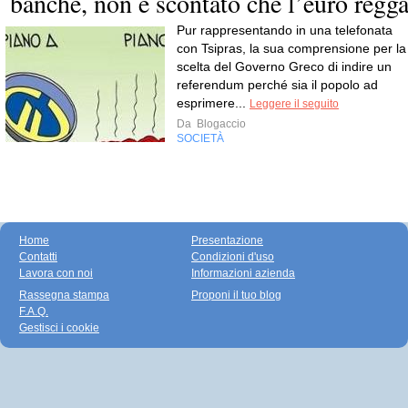
banche, non è scontato che l’euro regg
Pur rappresentando in una telefonata
con Tsipras, la sua comprensione per la
scelta del Governo Greco di indire un
referendum perché sia il popolo ad
esprimere...
Leggere il seguito
Da
Blogaccio
SOCIETÀ
Home
Presentazione
Contatti
Condizioni d'uso
Lavora con noi
Informazioni azienda
Rassegna stampa
Proponi il tuo blog
F.A.Q.
Gestisci i cookie