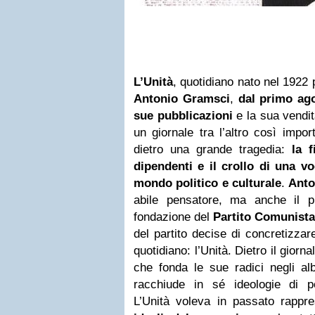
L’Unità
, quotidiano nato nel 1922 
Antonio Gramsci
,
dal primo ag
sue pubblicazioni
e la sua vendit
un giornale tra l’altro così impo
dietro una grande tragedia:
la fi
dipendenti e il crollo di una vo
mondo politico e culturale
.
Anto
abile pensatore, ma anche il p
fondazione del
Partito Comunist
del partito decise di concretizzar
quotidiano: l’Unità. Dietro il giorn
che fonda le sue radici negli a
racchiude in sé ideologie di p
L’Unità voleva in passato rappr