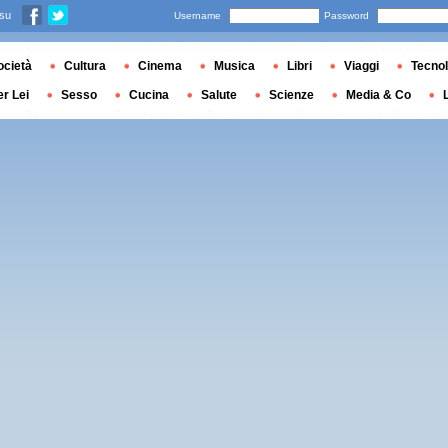
 su
Username
Password
ocietà
Cultura
Cinema
Musica
Libri
Viaggi
Tecnol
er Lei
Sesso
Cucina
Salute
Scienze
Media & Co