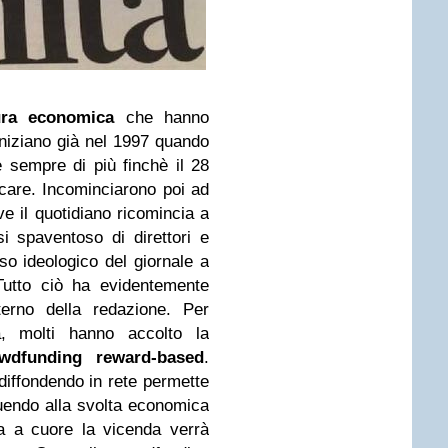
ura economica
che hanno
 iniziano già nel 1997 quando
e sempre di più finchè il 28
icare. Incominciarono poi ad
ove il quotidiano ricomincia a
 spaventoso di direttori e
rso ideologico del giornale a
Tutto ciò ha evidentemente
terno della redazione. Per
à, molti hanno accolto la
wdfunding reward-based
.
iffondendo in rete permette
buendo alla svolta economica
ta a cuore la vicenda verrà