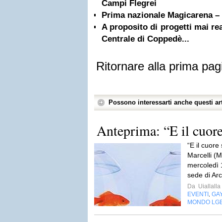
Campi Flegrei
Prima nazionale Magicarena – L
A proposito di progetti mai rea
Centrale di Coppedè...
Ritornare alla prima pag
Possono interessarti anche questi art
Anteprima: “E il cuore 
“E il cuore 
Marcelli (
mercoledì 1
sede di Arc
Da
Uiallalla
EVENTI
GA
,
MONDO LG