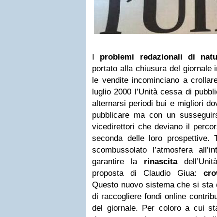
I
problemi redazionali di nat
portato alla chiusura del giornale
le vendite incominciano a crollar
luglio 2000 l’Unità cessa di pubbl
alternarsi periodi bui e migliori d
pubblicare ma con un susseguirsi
vicedirettori che deviano il perco
seconda delle loro prospettive. 
scombussolato l’atmosfera all’in
garantire la
rinascita
dell’Unit
proposta di Claudio Giua:
cro
Questo nuovo sistema che si sta d
di raccogliere fondi online contri
del giornale. Per coloro a cui s