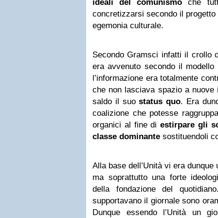
ideali del comunismo
che tutt
concretizzarsi secondo il progetto
egemonia culturale.
Secondo Gramsci infatti il crollo 
era avvenuto secondo il modello 
l’informazione era totalmente cont
che non lasciava spazio a nuove 
saldo il suo
status quo
. Era dun
coalizione che potesse raggruppare
organici al fine di
estirpare gli s
classe dominante
sostituendoli c
Alla base dell’Unità vi era dunque
ma soprattutto una forte ideolog
della fondazione del quotidia
supportavano il giornale sono ora
Dunque essendo l’Unità un gior