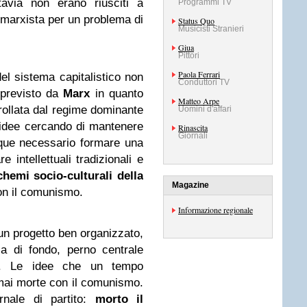
avia non erano riusciti a
Programmi TV
 marxista per un problema di
Status Quo
Musicisti Stranieri
Giua
Pittori
Paola Ferrari
del sistema capitalistico non
Conduttori TV
previsto da
Marx
in quanto
Matteo Arpe
rollata dal regime dominante
Uomini d'affari
idee cercando di mantenere
Rinascita
Giornali
que necessario formare una
 intellettuali tradizionali e
chemi socio-culturali della
Magazine
on il comunismo.
Informazione regionale
 un progetto ben organizzato,
ia di fondo, perno centrale
no. Le idee che un tempo
mai morte con il comunismo.
nale di partito:
morto il