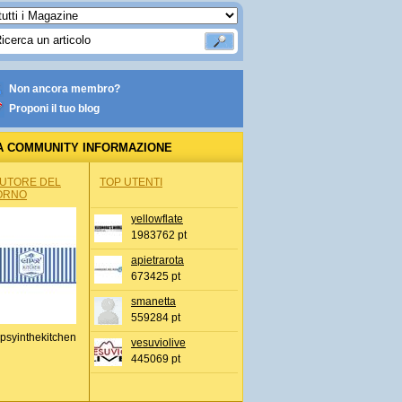
Non ancora membro?
Proponi il tuo blog
A COMMUNITY INFORMAZIONE
IONALE
AUTORE DEL
TOP UTENTI
ORNO
yellowflate
1983762 pt
apietrarota
673425 pt
smanetta
559284 pt
psyinthekitchen
vesuviolive
445069 pt