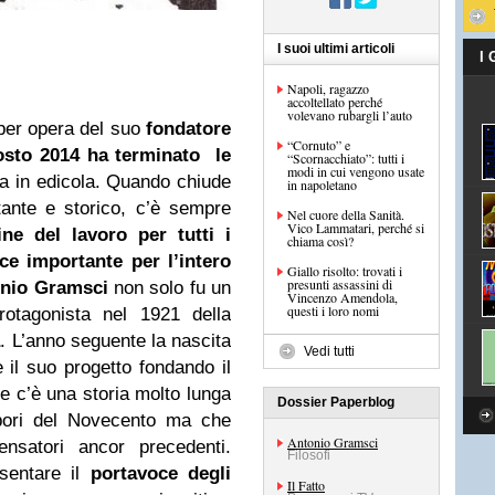
I suoi ultimi articoli
I
Napoli, ragazzo
accoltellato perché
volevano rubargli l’auto
per opera del suo
fondatore
“Cornuto” e
osto 2014 ha terminato le
“Scornacchiato”: tutti i
modi in cui vengono usate
a in edicola. Quando chiude
in napoletano
rtante e storico, c’è sempre
Nel cuore della Sanità.
Vico Lammatari, perché si
ne del lavoro per tutti i
chiama così?
ce importante per l’intero
Giallo risolto: trovati i
presunti assassini di
nio Gramsci
non solo fu un
Vincenzo Amendola,
questi i loro nomi
rotagonista nel 1921 della
a
. L’anno seguente la nascita
Vedi tutti
e il suo progetto fondando il
ale c’è una storia molto lunga
Dossier Paperblog
lbori del Novecento ma che
Antonio Gramsci
ensatori ancor precedenti.
Filosofi
esentare il
portavoce degli
Il Fatto