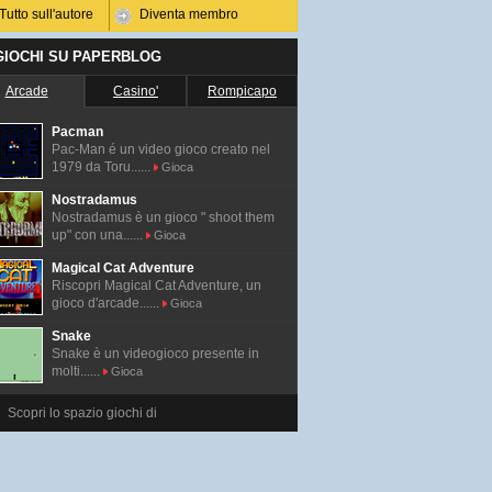
Tutto sull'autore
Diventa membro
 GIOCHI SU PAPERBLOG
Arcade
Casino'
Rompicapo
Pacman
Pac-Man é un video gioco creato nel
1979 da Toru......
Gioca
Nostradamus
Nostradamus è un gioco " shoot them
up" con una......
Gioca
Magical Cat Adventure
Riscopri Magical Cat Adventure, un
gioco d'arcade......
Gioca
Snake
Snake è un videogioco presente in
molti......
Gioca
Scopri lo spazio giochi di