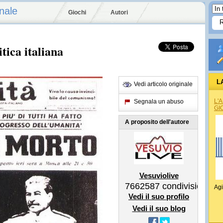
nale
Giochi
Autori
tica italiana
L
Vedi articolo originale
REG
L'
Segnala un abuso
GI
A proposito dell'autore
Vesuviolive
7662587
condivisioni
Agi
Vedi il suo profilo
Vedi il suo blog