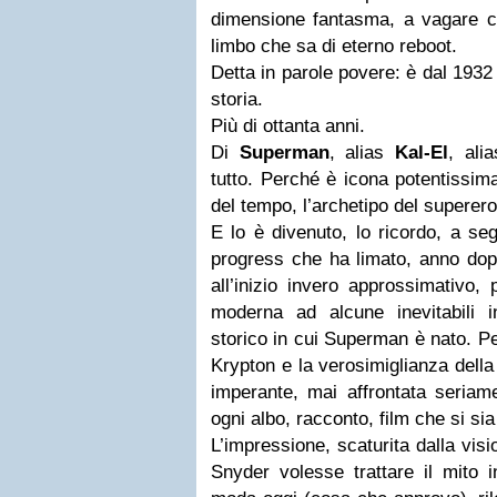
dimensione fantasma, a vagare c
limbo che sa di eterno reboot.
Detta in parole povere: è dal 1932
storia.
Più di ottanta anni.
Di
Superman
, alias
Kal-El
, alia
tutto. Perché è icona potentissim
del tempo, l’archetipo del superero
E lo è divenuto, lo ricordo, a se
progress che ha limato, anno dopo 
all’inizio invero approssimativo,
moderna ad alcune inevitabili i
storico in cui Superman è nato. Pe
Krypton e la verosimiglianza della
imperante, mai affrontata seriam
ogni albo, racconto, film che si s
L’impressione, scaturita dalla visi
Snyder volesse trattare il mito 