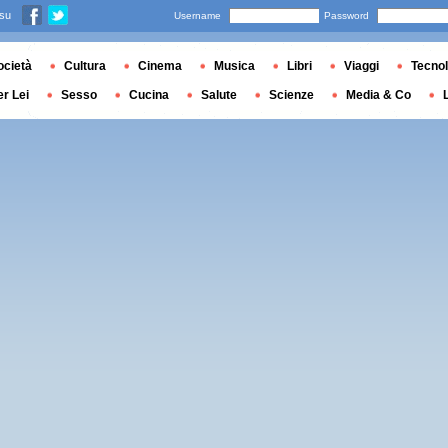
 su
Username
Password
ocietà
Cultura
Cinema
Musica
Libri
Viaggi
Tecnol
er Lei
Sesso
Cucina
Salute
Scienze
Media & Co