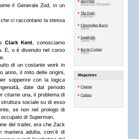
Incognito
Musicisti Stranieri
ome il Generale Zod, in un
The Daily
Internet
 che ci raccontano la stessa
Christopher Reeve
Attori
Smallville
Serie TV
s
Clark Kent
, conosciamo
Kevin Costner
a. È, o è divenuto nel corso
Attori
e.
guito di un costante work in
anno, il mito delle origini,
Magazines
 per sopperire con la logica
Cinema
ngenuità, date dal periodo
r citarne una, il problema di
Cultura
 struttura sociale su di esso
ente, se non nel prologo di
ia occupato di Superman.
one del trailer, era che Zack
in maniera adulta, com’è di