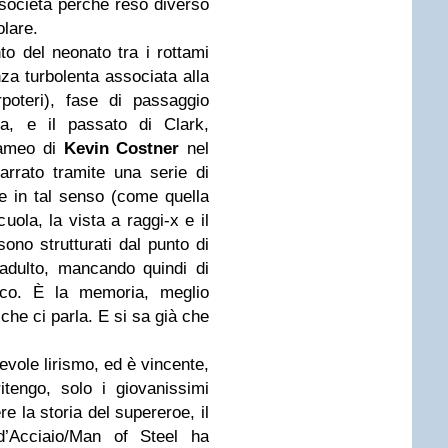
a società perché reso diverso
olare.
to del neonato tra i rottami
za turbolenta associata alla
rpoteri), fase di passaggio
ata, e il passato di Clark,
 cameo di
Kevin Costner
nel
arrato tramite una serie di
e in tal senso (come quella
uola, la vista a raggi-x e il
ono strutturati dal punto di
 adulto, mancando quindi di
lico. È la memoria, meglio
he ci parla. E si sa già che
vole lirismo, ed è vincente,
itengo, solo i giovanissimi
 la storia del supereroe, il
’Acciaio/Man of Steel ha