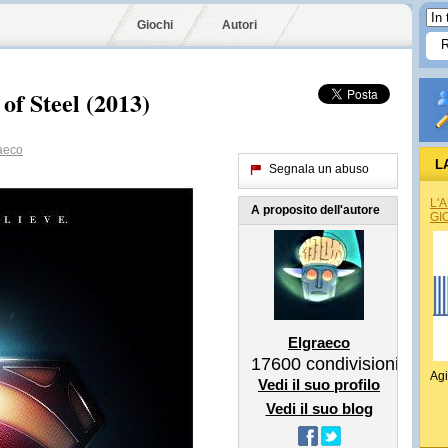
Giochi
Autori
f Steel (2013)
aeco
L
Segnala un abuso
L'
A proposito dell'autore
GI
Elgraeco
17600
condivisioni
Agi
Vedi il suo profilo
Vedi il suo blog