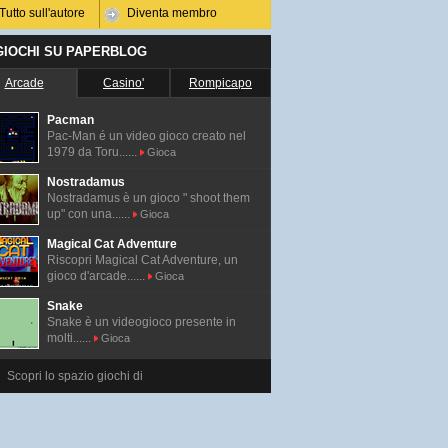
Tutto sull'autore
Diventa membro
 GIOCHI SU PAPERBLOG
Arcade
Casino'
Rompicapo
Pacman
Pac-Man é un video gioco creato nel
1979 da Toru......
Gioca
Nostradamus
Nostradamus è un gioco " shoot them
up" con una......
Gioca
Magical Cat Adventure
Riscopri Magical Cat Adventure, un
gioco d'arcade......
Gioca
Snake
Snake è un videogioco presente in
molti......
Gioca
Scopri lo spazio giochi di