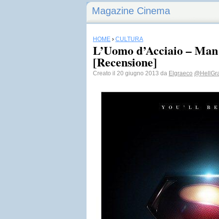
Magazine Cinema
HOME
›
CULTURA
L’Uomo d’Acciaio – Man o
[Recensione]
Creato il 20 giugno 2013 da
Elgraeco
@HellGr