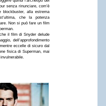
ggere quindi l’archetipo del
pur senza rinunciare, com’è
e blockbuster, alla estrema
est’ultima, che la potenza
fare. Non si può fare un film
uperman.
he il film di Snyder delude
naggio, dell’approfondimento
, mentre eccelle di sicuro dal
ione fisica di Superman, mai
 invulnerabile.