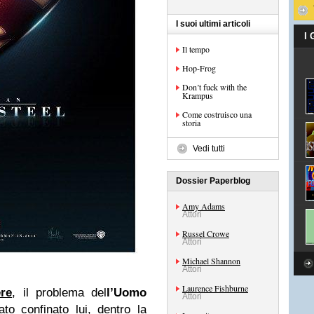
I suoi ultimi articoli
I
Il tempo
Hop-Frog
Don’t fuck with the
Krampus
Come costruisco una
storia
Vedi tutti
Dossier Paperblog
Amy Adams
Attori
Russel Crowe
Attori
Michael Shannon
Attori
Laurence Fishburne
re
, il problema del
l’Uomo
Attori
o confinato lui, dentro la