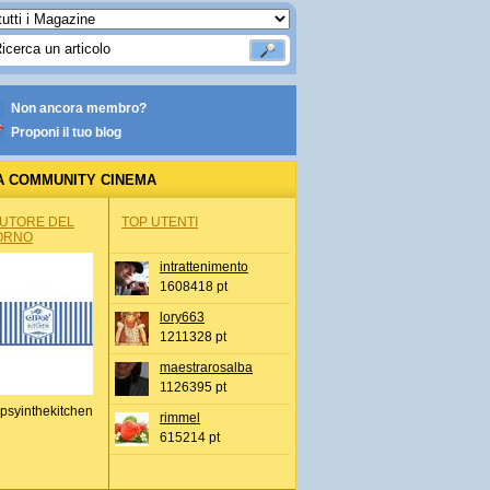
Non ancora membro?
Proponi il tuo blog
A COMMUNITY CINEMA
AUTORE DEL
TOP UTENTI
ORNO
intrattenimento
1608418 pt
lory663
1211328 pt
maestrarosalba
1126395 pt
psyinthekitchen
rimmel
615214 pt