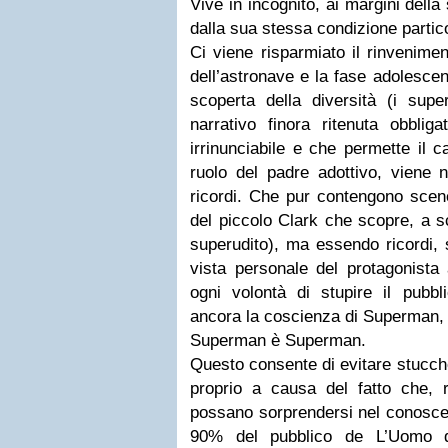
Vive in incognito, ai margini dell
dalla sua stessa condizione partic
Ci viene risparmiato il rinvenimen
dell’astronave e la fase adolescen
scoperta della diversità (i supe
narrativo finora ritenuta obblig
irrinunciabile e che permette il
ruolo del padre adottivo, viene n
ricordi. Che pur contengono scen
del piccolo Clark che scopre, a sc
superudito), ma essendo ricordi, s
vista personale del protagonista
ogni volontà di stupire il pubb
ancora la coscienza di Superman, c
Superman è Superman.
Questo consente di evitare stucche
proprio a causa del fatto che, r
possano sorprendersi nel conoscere
90% del pubblico de L’Uomo d