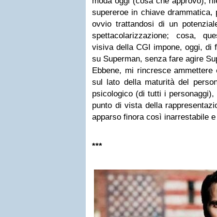
moda oggi (cosa che approvo), rile
supereroe in chiave drammatica, 
ovvio trattandosi di un potenzial
spettacolarizzazione; cosa, qu
visiva della CGI impone, oggi, di 
su Superman, senza fare agire S
Ebbene, mi rincresce ammettere c
sul lato della maturità del perso
psicologico (di tutti i personaggi)
punto di vista della rappresentaz
apparso finora così inarrestabile e
***