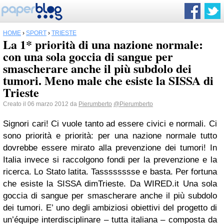
HOME
›
SPORT
›
TRIESTE
La 1* priorità di una nazione normale:
con una sola goccia di sangue per
smascherare anche il più subdolo dei
tumori. Meno male che esiste la SISSA di
Trieste
Creato il 06 marzo 2012 da
Pierumberto
@Pierumberto
Signori cari! Ci vuole tanto ad essere civici e normali. Ci
sono priorità e priorità: per una nazione normale tutto
dovrebbe essere mirato alla prevenzione dei tumori! In
Italia invece si raccolgono fondi per la prevenzione e la
ricerca. Lo Stato latita. Tasssssssse e basta. Per fortuna
che esiste la SISSA dimTrieste. Da WIRED.it Una sola
goccia di sangue per smascherare anche il più subdolo
dei tumori. E’ uno degli ambiziosi obiettivi del progetto di
un’équipe interdisciplinare – tutta italiana – composta da