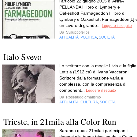
l’articolo 22 giugno 2015 di ANNA
PELLANDA Il libro di Lymbery e
Oakeshott Farmageddon Il libro di
Lymbery e Oakeshott Farmageddon[1] 
un lavoro di grande...
Leggere il seguito
Da
Sviluppofelice
ATTUALITÀ
POLITICA
SOCIETÀ
,
,
Italo Svevo
Lo scrittore con la moglie Livia e la figlia
Letizia (1912 ca) di Ivana Vaccaroni.
Scrittore dalla formazione varia e
complessa, con la compresenza di
component...
Leggere il seguito
Da
Rosebudgiornalismo
ATTUALITÀ
CULTURA
SOCIETÀ
,
,
Trieste, in 21mila alla Color Run
Saranno quasi 21mila i partecipanti
domani alla tappa triestina della Color