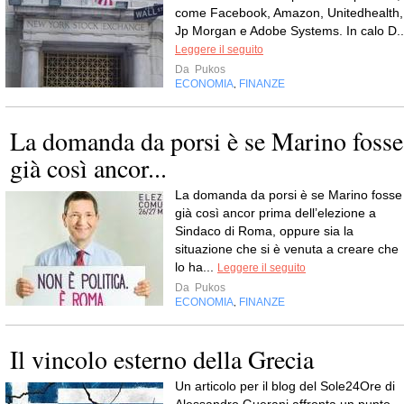
come Facebook, Amazon, Unitedhealth,
Jp Morgan e Adobe Systems. In calo D..
Leggere il seguito
Da
Pukos
ECONOMIA
FINANZE
,
La domanda da porsi è se Marino fosse
già così ancor...
La domanda da porsi è se Marino fosse
già così ancor prima dell’elezione a
Sindaco di Roma, oppure sia la
situazione che si è venuta a creare che
lo ha...
Leggere il seguito
Da
Pukos
ECONOMIA
FINANZE
,
Il vincolo esterno della Grecia
Un articolo per il blog del Sole24Ore di
Alessandro Guerani affronta un punto