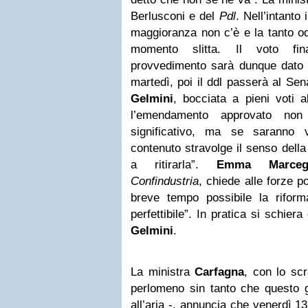
Berlusconi e del
Pdl
. Nell’intanto
maggioranza non c’è e la tanto o
momento slitta. Il voto fin
provvedimento sarà dunque dato n
martedì, poi il ddl passerà al Se
Gelmini
, bocciata a pieni voti a
l’emendamento approvato non 
significativo, ma se saranno 
contenuto stravolge il senso della
a ritirarla”.
Emma Marcega
Confindustria
, chiede alle forze po
breve tempo possibile la riforma
perfettibile”. In pratica si schiera
Gelmini
.
La ministra
Carfagna
, con lo sc
perlomeno sin tanto che questo 
all’aria -, annuncia che venerdì 