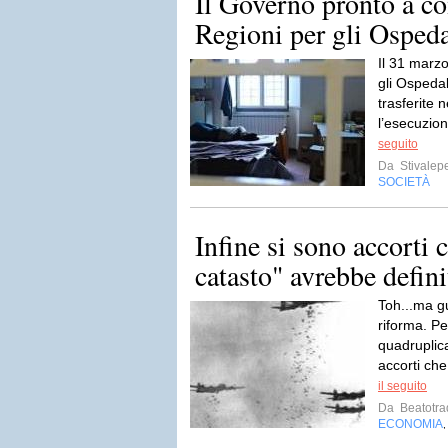
Il Governo pronto a c
Regioni per gli Ospedal
Il 31 marz
gli Ospedal
trasferite
l’esecuzion
seguito
Da
Stivalep
SOCIETÀ
Infine si sono accorti 
catasto" avrebbe defini
Toh...ma gu
riforma. Pe
quadruplica
accorti che
il seguito
Da
Beatotra
ECONOMIA