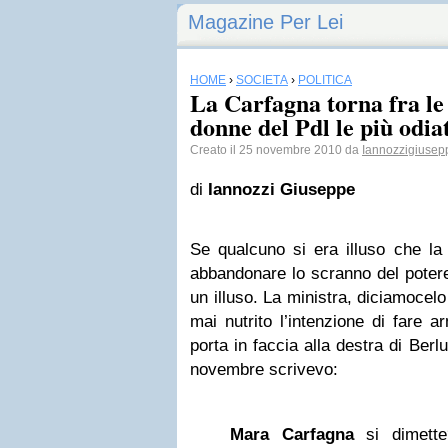
Magazine Per Lei
HOME
›
SOCIETÀ
›
POLITICA
La Carfagna torna fra le 
donne del Pdl le più odiat
Creato il 25 novembre 2010 da
Iannozzigiusep
di
Iannozzi Giuseppe
Se qualcuno si era illuso che la
abbandonare lo scranno del potere
un illuso. La ministra, diciamocelo
mai nutrito l’intenzione di fare a
porta in faccia alla destra di Berl
novembre scrivevo:
Mara Carfagna
si dimette