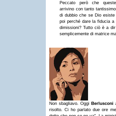
Peccato però che queste 
arrivino con tanto tantissimo
di dubbio che se Dio esiste 
poi perché dare la fiducia a
dimissioni? Tutto ciò è a di
semplicemente di matrice ma
Non sbagliavo. Oggi
Berlusconi
a
risolto. Ci ho parlato due ore me
detto che non se ne va”. La minist