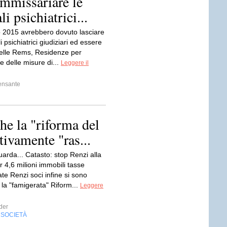
ommissariare le
i psichiatrici...
o 2015 avrebbero dovuto lasciare
i psichiatrici giudiziari ed essere
 nelle Rems, Residenze per
e delle misure di...
Leggere il
ensante
che la "riforma del
tivamente "ras...
arda... Catasto: stop Renzi alla
r 4,6 milioni immobili tasse
te Renzi soci infine si sono
 la "famigerata" Riform...
Leggere
der
SOCIETÀ
,