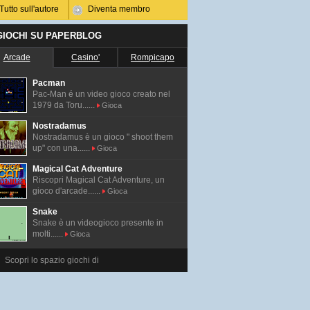
Tutto sull'autore
Diventa membro
 GIOCHI SU PAPERBLOG
Arcade
Casino'
Rompicapo
Pacman
Pac-Man é un video gioco creato nel
1979 da Toru......
Gioca
Nostradamus
Nostradamus è un gioco " shoot them
up" con una......
Gioca
Magical Cat Adventure
Riscopri Magical Cat Adventure, un
gioco d'arcade......
Gioca
Snake
Snake è un videogioco presente in
molti......
Gioca
Scopri lo spazio giochi di