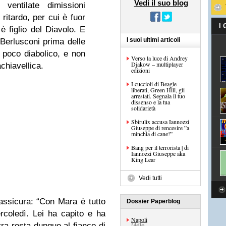
Vedi il suo blog
ventilate dimissioni
 ritardo, per cui è fuor
I
è figlio del Diavolo. E
I suoi ultimi articoli
 Berlusconi prima delle
r poco diabolico, e non
Verso la luce di Andrey
Djakow – multiplayer
chiavellica.
edizioni
I cuccioli di Beagle
liberati, Green Hill, gli
arrestati. Segnala il tuo
dissenso e la tua
solidarietà
Sbirulix accusa Iannozzi
Giuseppe di rencesire ”a
minchia di cane!”
Bang per il terrorista | di
Iannozzi Giuseppe aka
King Lear
Vedi tutti
ssicura: “Con Mara è tutto
Dossier Paperblog
rcoledì. Lei ha capito e ha
Napoli
ra resta dunque al fianco di
Mete