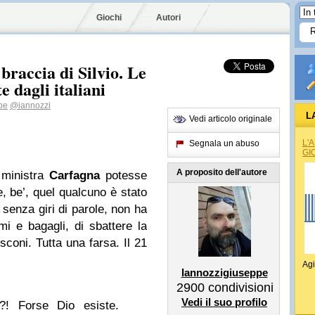
Giochi
Autori
braccia di Silvio. Le
e dagli italiani
pe
@iannozzi
L
Vedi articolo originale
L'
Segnala un abuso
GI
A proposito dell'autore
 ministra
Carfagna
potesse
, be’, quel qualcuno è stato
 senza giri di parole, non ha
rmi e bagagli, di sbattere la
usconi. Tutta una farsa. Il 21
Agi
Iannozzigiuseppe
2900
condivisioni
Vedi il suo profilo
?! Forse Dio esiste.