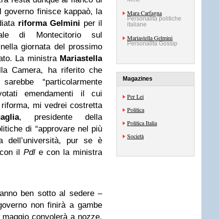
 il governo finisce kappaò, la
Mara Carfagna
Personalità politiche
diata
riforma Gelmini
per il
italiane
ale di Montecitorio sul
Mariastella Gelmini
Personalità Gossip
ella giornata del prossimo
nato. La ministra
Mariastella
lla Camera, ha riferito che
Magazines
sarebbe “particolarmente
votati emendamenti il cui
Per Lei
 riforma, mi vedrei costretta
Politica
glia
, presidente della
Politica Italia
litiche di “approvare nel più
Società
 dell’università, pur se è
 con il
Pdl
e con la ministra
ranno ben sotto al sedere –
governo non finirà a gambe
13 maggio convolerà a nozze.