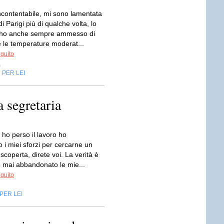
ncontentabile, mi sono lamentata
i Parigi più di qualche volta, lo
' ho anche sempre ammesso di
 le temperature moderat...
eguito
s
PER LEI
,
a segretaria
ho perso il lavoro ho
to i miei sforzi per cercarne un
 scoperta, direte voi. La verità è
 mai abbandonato le mie...
eguito
PER LEI