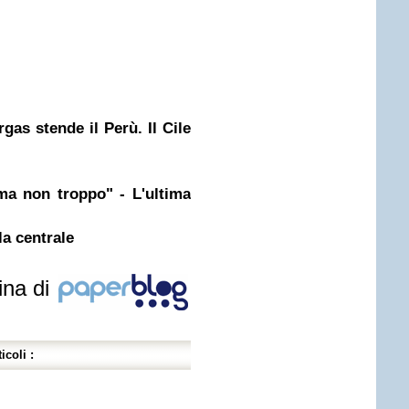
as stende il Perù. Il Cile
a non troppo" - L'ultima
la centrale
ina di
icoli :