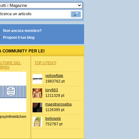
Non ancora membro?
Proponi il tuo blog
A COMMUNITY PER LEI
AUTORE DEL
TOP UTENTI
ORNO
yellowflate
1983762 pt
lory663
1211328 pt
maestrarosalba
1126395 pt
psyinthekitchen
belloweb
752787 pt