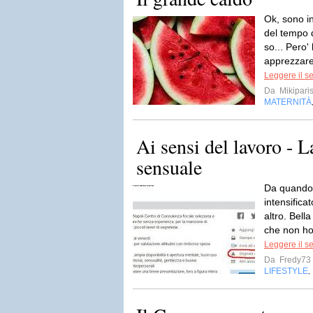
Ok, sono i
del tempo d
so... Pero
apprezzare
Leggere il s
Da
Mikipari
MATERNITÀ
Ai sensi del lavoro - L
sensuale
Da quando 
intensifica
altro. Bella
che non ho
Leggere il s
Da
Fredy73
LIFESTYLE
,