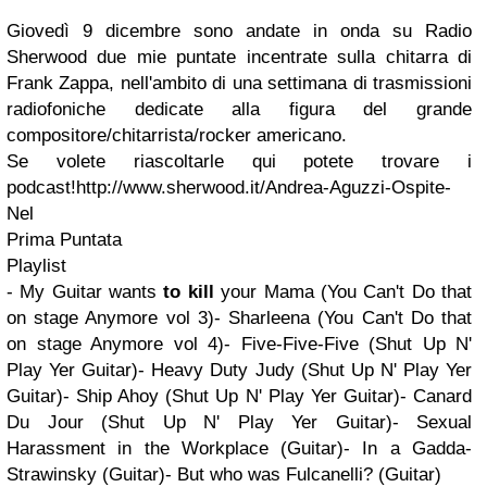
Giovedì 9 dicembre sono andate in onda su Radio
Sherwood due mie puntate incentrate sulla chitarra di
Frank Zappa, nell'ambito di una settimana di trasmissioni
radiofoniche dedicate alla figura del grande
compositore/chitarrista/rocker americano.
Se volete riascoltarle qui potete trovare i
podcast!http://www.sherwood.it/Andrea-Aguzzi-Ospite-
Nel
Prima Puntata
Playlist
- My Guitar wants
to kill
your Mama (You Can't Do that
on stage Anymore vol 3)- Sharleena (You Can't Do that
on stage Anymore vol 4)- Five-Five-Five (Shut Up N'
Play Yer Guitar)- Heavy Duty Judy (Shut Up N' Play Yer
Guitar)- Ship Ahoy (Shut Up N' Play Yer Guitar)- Canard
Du Jour (Shut Up N' Play Yer Guitar)- Sexual
Harassment in the Workplace (Guitar)- In a Gadda-
Strawinsky (Guitar)- But who was Fulcanelli? (Guitar)