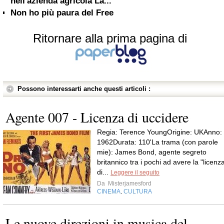
nell'azienda agricola La...
Non ho più paura del Free
Ritornare alla prima pagina di
Possono interessarti anche questi articoli :
Agente 007 - Licenza di uccidere
Regia: Terence YoungOrigine: UKAnno:
1962Durata: 110'La trama (con parole
mie): James Bond, agente segreto
britannico tra i pochi ad avere la "licenz
di...
Leggere il seguito
Da
Misterjamesford
CINEMA
CULTURA
,
Le nuove direzioni in musica del