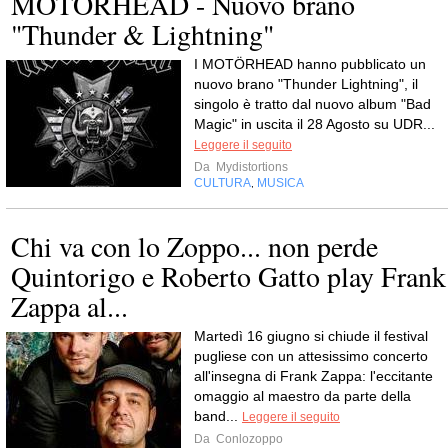
MOTÖRHEAD - Nuovo brano
"Thunder & Lightning"
I MOTÖRHEAD hanno pubblicato un
nuovo brano "Thunder Lightning", il
singolo è tratto dal nuovo album "Bad
Magic" in uscita il 28 Agosto su UDR...
Leggere il seguito
Da
Mydistortions
CULTURA
MUSICA
,
Chi va con lo Zoppo... non perde
Quintorigo e Roberto Gatto play Frank
Zappa al...
Martedì 16 giugno si chiude il festival
pugliese con un attesissimo concerto
all'insegna di Frank Zappa: l'eccitante
omaggio al maestro da parte della
band...
Leggere il seguito
Da
Conlozoppo