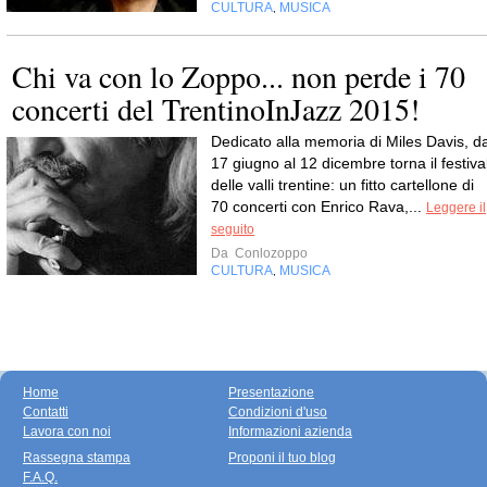
CULTURA
MUSICA
,
Chi va con lo Zoppo... non perde i 70
concerti del TrentinoInJazz 2015!
Dedicato alla memoria di Miles Davis, da
17 giugno al 12 dicembre torna il festiva
delle valli trentine: un fitto cartellone di
70 concerti con Enrico Rava,...
Leggere il
seguito
Da
Conlozoppo
CULTURA
MUSICA
,
Home
Presentazione
Contatti
Condizioni d'uso
Lavora con noi
Informazioni azienda
Rassegna stampa
Proponi il tuo blog
F.A.Q.