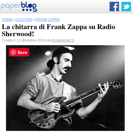
HOME
›
CULTURA
›
FRANK ZAPPA
La chitarra di Frank Zappa su Radio
Sherwood!
Creato il 12 dicembre 2010 da
Empedocle70
Save