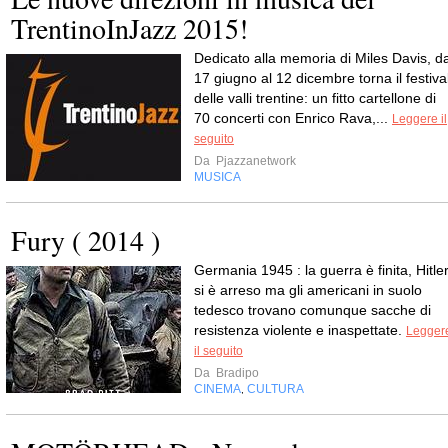
TrentinoInJazz 2015!
Dedicato alla memoria di Miles Davis, da
17 giugno al 12 dicembre torna il festiva
delle valli trentine: un fitto cartellone di
70 concerti con Enrico Rava,...
Leggere il
seguito
Da
Pjazzanetwork
MUSICA
Fury ( 2014 )
Germania 1945 : la guerra è finita, Hitle
si è arreso ma gli americani in suolo
tedesco trovano comunque sacche di
resistenza violente e inaspettate.
Legger
il seguito
Da
Bradipo
CINEMA
CULTURA
,