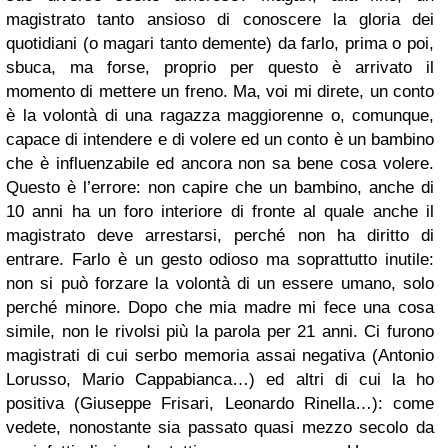
magistrato tanto ansioso di conoscere la gloria dei
quotidiani (o magari tanto demente) da farlo, prima o poi,
sbuca, ma forse, proprio per questo è arrivato il
momento di mettere un freno. Ma, voi mi direte, un conto
è la volontà di una ragazza maggiorenne o, comunque,
capace di intendere e di volere ed un conto è un bambino
che è influenzabile ed ancora non sa bene cosa volere.
Questo è l’errore: non capire che un bambino, anche di
10 anni ha un foro interiore di fronte al quale anche il
magistrato deve arrestarsi, perché non ha diritto di
entrare. Farlo è un gesto odioso ma soprattutto inutile:
non si può forzare la volontà di un essere umano, solo
perché minore. Dopo che mia madre mi fece una cosa
simile, non le rivolsi più la parola per 21 anni. Ci furono
magistrati di cui serbo memoria assai negativa (Antonio
Lorusso, Mario Cappabianca…) ed altri di cui la ho
positiva (Giuseppe Frisari, Leonardo Rinella…): come
vedete, nonostante sia passato quasi mezzo secolo da