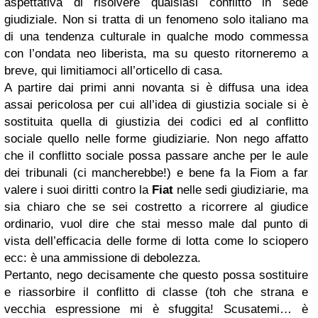
aspettativa di risolvere qualsiasi conflitto in sede
giudiziale. Non si tratta di un fenomeno solo italiano ma
di una tendenza culturale in qualche modo commessa
con l’ondata neo liberista, ma su questo ritorneremo a
breve, qui limitiamoci all’orticello di casa.
A partire dai primi anni novanta si è diffusa una idea
assai pericolosa per cui all’idea di giustizia sociale si è
sostituita quella di giustizia dei codici ed al conflitto
sociale quello nelle forme giudiziarie. Non nego affatto
che il conflitto sociale possa passare anche per le aule
dei tribunali (ci mancherebbe!) e bene fa la Fiom a far
valere i suoi diritti contro la
Fiat
nelle sedi giudiziarie, ma
sia chiaro che se sei costretto a ricorrere al giudice
ordinario, vuol dire che stai messo male dal punto di
vista dell’efficacia delle forme di lotta come lo sciopero
ecc: è una ammissione di debolezza.
Pertanto, nego decisamente che questo possa sostituire
e riassorbire il conflitto di classe (toh che strana e
vecchia espressione mi è sfuggita! Scusatemi… è