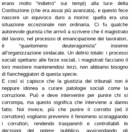
erano molto “indietro” sui tempi) alla luce della
Costituzione (che era assai più avanzata), e questo fece
nascere un equivoco duro a morire: quella era una
situazione eccezionale non ordinaria. Ci fu qualche
autorevole giurista che arrivò a scrivere che il magistrato
del lavoro, nel processo di emancipazione dei lavoratori,
è “quantomeno deuteragonista” insieme
all’organizzazione sindacale. Un delirio totale: i processi
sociali spettano alle forze sociali, i magistrati facciano il
loro mestiere mantenendosi terzi, non abbiamo bisogno
di fiancheggiatori di questa specie.
E così si capisce che la giustizia dei tribunali non è
neppure idonea a curare patologie sociali come la
corruzione. Può e deve intervenire per punire chi si
corrompa, ma questo significa che interviene a danno
fatto. Noi invece, più che punire il corrotto (ed il
corruttore) vogliamo prevenire il fenomeno scoraggiando
i corruttori, rendendo trasparenti e controllabili le
decisioni del potere pubblico, avvicendando gli