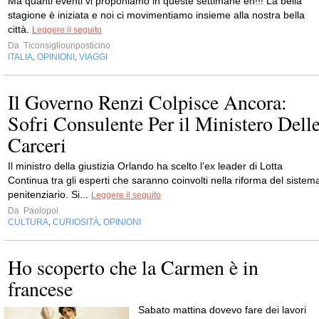
Ma quanti eventi vi proponiamo in queste settimane eh!!! La bella
stagione è iniziata e noi ci movimentiamo insieme alla nostra bella
città.
Leggere il seguito
Da
Ticonsigliounposticino
ITALIA
OPINIONI
VIAGGI
,
,
Il Governo Renzi Colpisce Ancora:
Sofri Consulente Per il Ministero Dell
Carceri
Il ministro della giustizia Orlando ha scelto l’ex leader di Lotta
Continua tra gli esperti che saranno coinvolti nella riforma del sistem
penitenziario. Si...
Leggere il seguito
Da
Paolopol
CULTURA
CURIOSITÀ
OPINIONI
,
,
Ho scoperto che la Carmen è in
francese
Sabato mattina dovevo fare dei lavori