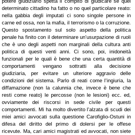
potere giudiziario spetta il compito di giudicare se quel
determinato cittadino ha fatto o no quel particolare reato:
nella gabbia degli imputati ci sono singole persone in
carne ed ossa, non la mafia, il terrorismo o la corruzione.
Questo spostamento sul solo aspetto della politica
penale ha finito con il determinare un’usurpazione di ruoli
che è uno degli aspetti non marginali della cultura anti
politica di questi venti anni. Ci sono, poi, inidoneità
funzionali per le quali è bene che una certa quantità di
comportamenti vengano sottratti alla decisione
giudiziaria, per evitare un ulteriore aggravio delle
condizioni del sistema. Parlo di reati come l’ingiuria, la
diffamazione (non la calunnia che, invece è bene che
resti come reato) le percosse (non le lesioni) ecc. ed,
ovviamente dei riscorsi in sede civile per questi
comportamenti. Mi ha molto divertito l’alzata di scudi dei
miei amici avvocati sulla questione Carofiglio-Ostuni in
difesa del diritto del primo di dolersi per le offese
ricevute. Ma, cari amici magistrati ed avvocati, non siete