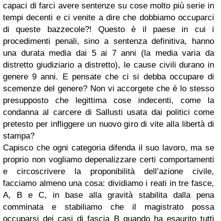
capaci di farci avere sentenze su cose molto più serie in
tempi decenti e ci venite a dire che dobbiamo occuparci
di queste bazzecole?! Questo è il paese in cui i
procedimenti penali, sino a sentenza definitiva, hanno
una durata media dai 5 ai 7 anni (la media varia da
distretto giudiziario a distretto), le cause civili durano in
genere 9 anni. E pensate che ci si debba occupare di
scemenze del genere? Non vi accorgete che è lo stesso
presupposto che legittima cose indecenti, come la
condanna al carcere di Sallusti usata dai politici come
pretesto per infliggere un nuovo giro di vite alla libertà di
stampa?
Capisco che ogni categoria difenda il suo lavoro, ma se
proprio non vogliamo depenalizzare certi comportamenti
e circoscrivere la proponibilità dell’azione civile,
facciamo almeno una cosa: dividiamo i reati in tre fasce,
A, B e C, in base alla gravità stabilita dalla pena
comminata e stabiliamo che il magistrato possa
occuparsi dei casi di fascia B quando ha esaurito tutti