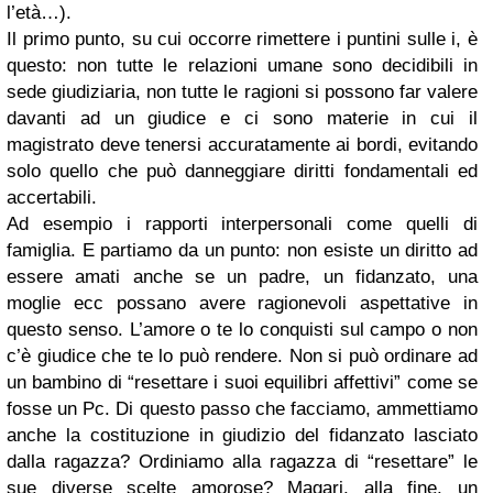
l’età…).
Il primo punto, su cui occorre rimettere i puntini sulle i, è
questo: non tutte le relazioni umane sono decidibili in
sede giudiziaria, non tutte le ragioni si possono far valere
davanti ad un giudice e ci sono materie in cui il
magistrato deve tenersi accuratamente ai bordi, evitando
solo quello che può danneggiare diritti fondamentali ed
accertabili.
Ad esempio i rapporti interpersonali come quelli di
famiglia. E partiamo da un punto: non esiste un diritto ad
essere amati anche se un padre, un fidanzato, una
moglie ecc possano avere ragionevoli aspettative in
questo senso. L’amore o te lo conquisti sul campo o non
c’è giudice che te lo può rendere. Non si può ordinare ad
un bambino di “resettare i suoi equilibri affettivi” come se
fosse un Pc. Di questo passo che facciamo, ammettiamo
anche la costituzione in giudizio del fidanzato lasciato
dalla ragazza? Ordiniamo alla ragazza di “resettare” le
sue diverse scelte amorose? Magari, alla fine, un