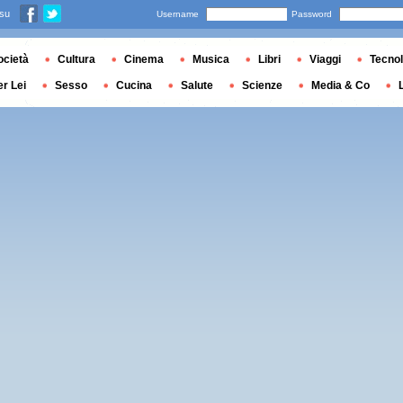
 su
Username
Password
ocietà
Cultura
Cinema
Musica
Libri
Viaggi
Tecnol
er Lei
Sesso
Cucina
Salute
Scienze
Media & Co