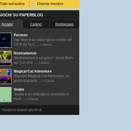
Tutto sull'autore
Diventa membro
 GIOCHI SU PAPERBLOG
Arcade
Casino'
Rompicapo
Pacman
Pac-Man é un video gioco creato nel
1979 da Toru......
Gioca
Nostradamus
Nostradamus è un gioco " shoot them
up" con una......
Gioca
Magical Cat Adventure
Riscopri Magical Cat Adventure, un
gioco d'arcade......
Gioca
Snake
Snake è un videogioco presente in
molti......
Gioca
Scopri lo spazio giochi di