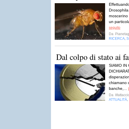
Effettuando
Drosophila
moscerino d
un partico
seguito
Da
Pianetag
RICERCA
S
,
Dal colpo di stato ai f
SIAMO IN
DICHIARAT
disperazion
chiamano c
banche,...
Da
Ilfattacci
ATTUALITÀ
,