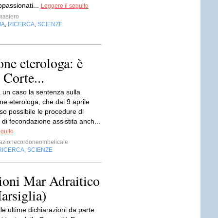
ppassionati...
Leggere il seguito
masiero
IA
RICERCA
SCIENZE
,
,
one eterologa: è
 Corte...
 un caso la sentenza sulla
e eterologa, che dal 9 aprile
so possibile le procedure di
 di fecondazione assistita anch...
eguito
zionecordoneombelicale
RICERCA
SCIENZE
,
ioni Mar Adraitico
Marsiglia)
lle ultime dichiarazioni da parte