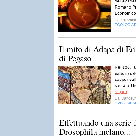
dell'ex Pr
Romano Pro
Economico 
Da
Orizzont
ECOLOGIA 
Il mito di Adapa di Er
di Pegaso
Nel 1887 a
sulla riva 
seppur sull'
sacra a Tho
seguito
Da
Dariosu
OPINIONI
S
,
Effettuando una serie 
Drosophila melano...