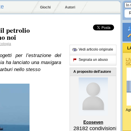
te
Giochi
Autori
il petrolio
mo noi
ologia
L
Vedi articolo originale
ogetti per l’estrazione del
L'
Segnala un abuso
azia ha lanciato una maxigara
GI
carburi nello stesso
A proposito dell'autore
Agi
Ecoseven
28182
condivisioni