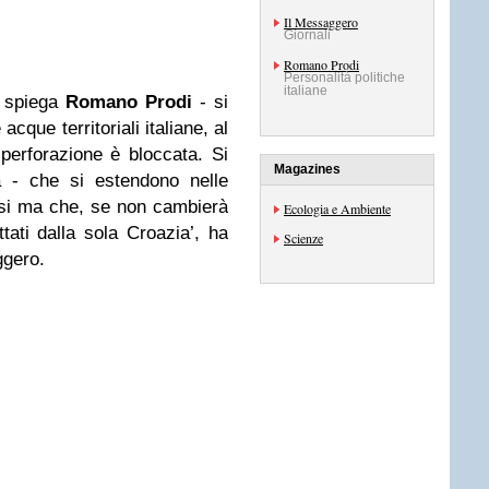
Il Messaggero
Giornali
Romano Prodi
Personalità politiche
italiane
 - spiega
Romano Prodi
- si
acque territoriali italiane, al
i perforazione è bloccata. Si
Magazines
a - che si estendono nelle
aesi ma che, se non cambierà
Ecologia e Ambiente
ttati dalla sola Croazia’, ha
Scienze
ggero.