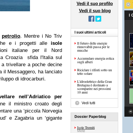
Vedi il suo profilo
Vedi il suo blog
I
I suoi ultimi articoli
l
petrolio
. Mentre i No Triv
rche e i progetti alle
isole
Il futuro delle energie
rinnovabili passa per le
ni italiane per il Nord
mucche
la Croazia sfida l'Italia sul
Accumulare energia eolica
sugli alberi
 a trivellare a poche decine
Riciclare i rifiuti sotto un
ta il Messaggero, ha lanciato
tetto solare
iluppo di idrocarburi.
L'idroelettrico della Gran
Bretagna è destinato a
scomparire nei prossimi
10 anni
ivellare nell’Adriatico per
ene il ministro croato degli
Vedi tutti
ventare una ‘piccola Norvegia
Dossier Paperblog
ud’ e Zagabria un ‘gigante
Isole Tremiti
Mete