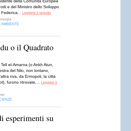
esidente della Comunità Europea
di e del Ministro dello Sviluppo
Federica...
Leggere il seguito
energia
E AMBIENTE
idu o il Quadrato
 Tell el-Amarna (o Ankh Atun,
destra del Nilo, non lontano,
altra riva, da Ermopoli, la città
t), furono ritrovate,...
Leggere il
mer
CIENZE
di esperimenti su