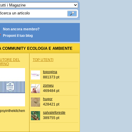
Non ancora membro?
Proponi il tuo blog
A COMMUNITY ECOLOGIA E AMBIENTE
AUTORE DEL
TOP UTENTI
ORNO
topogina
881373 pt
zonwu
469484 pt
hugor
428421 pt
psyinthekitchen
salvaleforeste
389755 pt