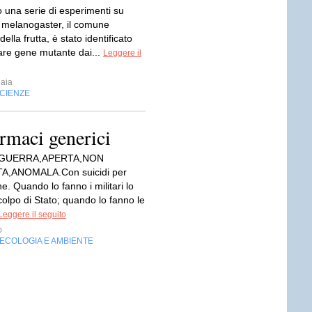
 una serie di esperimenti su
 melanogaster, il comune
ella frutta, è stato identificato
lare gene mutante dai...
Leggere il
aia
CIENZE
armaci generici
 GUERRA,APERTA,NON
A,ANOMALA.Con suicidi per
e. Quando lo fanno i militari lo
olpo di Stato; quando lo fanno le
Leggere il seguito
o
ECOLOGIA E AMBIENTE