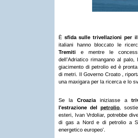
È
sfida sulle trivellazioni per i
italiani hanno bloccato le rice
Tremiti
e mentre le concessio
dell’Adriatico rimangano al palo, 
giacimento di petrolio ed è pronta
di metri. Il Governo Croato , ripor
una maxigara per la ricerca e lo sv
Se la
Croazia
iniziasse a
tr
l'estrazione del
petrolio
, sosti
esteri, Ivan Vrdoliar, potrebbe di
di gas a Nord e di petrolio a S
energetico europeo’.