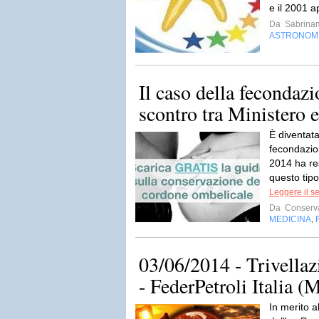
e il 2001 a
Da
Sabrina
ASTRONOM
Il caso della fecondazi
scontro tra Ministero e
È diventata
fecondazion
2014 ha re
questo tipo
Leggere il s
Da
Conserva
MEDICINA
,
03/06/2014 - Trivellaz
- FederPetroli Italia (
In merito a