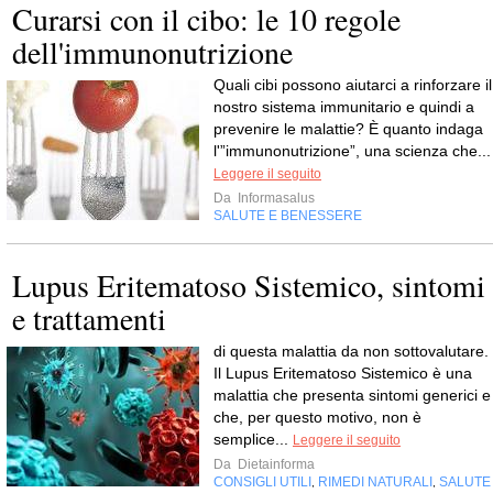
Curarsi con il cibo: le 10 regole
dell'immunonutrizione
Quali cibi possono aiutarci a rinforzare il
nostro sistema immunitario e quindi a
prevenire le malattie? È quanto indaga
l'”immunonutrizione”, una scienza che...
Leggere il seguito
Da
Informasalus
SALUTE E BENESSERE
Lupus Eritematoso Sistemico, sintomi
e trattamenti
di questa malattia da non sottovalutare.
Il Lupus Eritematoso Sistemico è una
malattia che presenta sintomi generici e
che, per questo motivo, non è
semplice...
Leggere il seguito
Da
Dietainforma
CONSIGLI UTILI
RIMEDI NATURALI
SALUTE
,
,