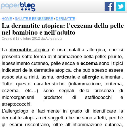
HOME
›
SALUTE E BENESSERE
›
DERMATITE
La dermatite atopica: l'eczema della pelle
nel bambino e nell'adulto
Creato il 18 ottobre 2012 da
Apietrarota
La
dermatite
atopica
è una malattia allergica, che si
presenta sotto forma d’infiammazione della pelle: prurito,
ispessimento cutaneo, pelle secca e
eczema
sono i tipici
indicatori della dermatite atopica, che può spesso essere
associata a riniti, asma,
orticaria
e
allergie
alimentari.
Tutte queste caratteristiche (infiammazione, eritema,
eczema, etc…) sono segnali della presenza di
microorganismi produttori di stafilococchi e
streptococchi.
L’
allergologo
è facilmente in grado di identificare la
dermatite atopica nei soggetti che ne sono affetti, perché
gli esami riscontrano, oltre all’infiammazione cutanea,