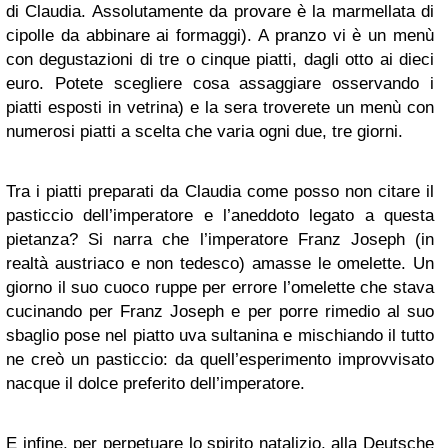
di Claudia. Assolutamente da provare è la marmellata di
cipolle da abbinare ai formaggi). A pranzo vi è un menù
con degustazioni di tre o cinque piatti, dagli otto ai dieci
euro. Potete scegliere cosa assaggiare osservando i
piatti esposti in vetrina) e la sera troverete un menù con
numerosi piatti a scelta che varia ogni due, tre giorni.
Tra i piatti preparati da Claudia come posso non citare il
pasticcio dell’imperatore e l’aneddoto legato a questa
pietanza? Si narra che l’imperatore Franz Joseph (in
realtà austriaco e non tedesco) amasse le omelette. Un
giorno il suo cuoco ruppe per errore l’omelette che stava
cucinando per Franz Joseph e per porre rimedio al suo
sbaglio pose nel piatto uva sultanina e mischiando il tutto
ne creò un pasticcio: da quell’esperimento improvvisato
nacque il dolce preferito dell’imperatore.
E infine, per perpetuare lo spirito natalizio, alla Deutsche