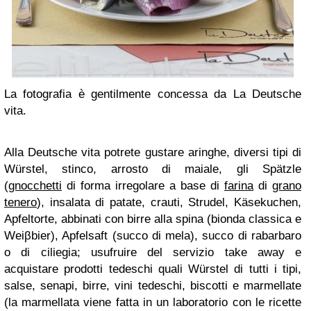
La fotografia è gentilmente concessa da La Deutsche
vita.
Alla Deutsche vita potrete gustare aringhe, diversi tipi di
Würstel, stinco, arrosto di maiale, gli Spätzle
(
gnocchetti
di forma irregolare a base di
farina
di
grano
tenero
), insalata di patate, crauti, Strudel, Käsekuchen,
Apfeltorte, abbinati con birre alla spina (bionda classica e
Weiβbier), Apfelsaft (succo di mela), succo di rabarbaro
o di ciliegia; usufruire del servizio take away e
acquistare prodotti tedeschi quali Würstel di tutti i tipi,
salse, senapi, birre, vini tedeschi, biscotti e marmellate
(la marmellata viene fatta in un laboratorio con le ricette