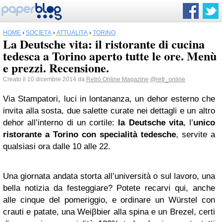
HOME
›
SOCIETÀ
›
ATTUALITÀ
›
TORINO
La Deutsche vita: il ristorante di cucina
tedesca a Torino aperto tutte le ore. Menù
e prezzi. Recensione.
Creato il 10 dicembre 2014 da
Retrò Online Magazine
@retr_online
Via Stampatori, luci in lontananza, un dehor esterno che
invita alla sosta, due salette curate nei dettagli e un altro
dehor all’interno di un cortile:
la Deutsche vita
, l’
unico
ristorante a
Torino
con specialità tedesche
, servite a
qualsiasi ora dalle 10 alle 22.
Una giornata andata storta all’università o sul lavoro, una
bella notizia da festeggiare? Potete recarvi qui, anche
alle cinque del pomeriggio, e ordinare un Würstel con
crauti e patate, una Weiβbier alla spina e un Brezel, certi