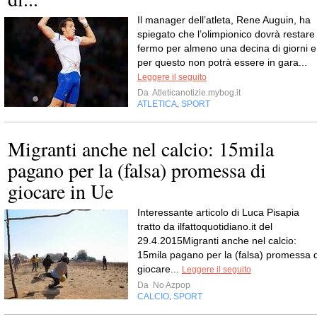
Il manager dell’atleta, Rene Auguin, ha
spiegato che l’olimpionico dovrà restare
fermo per almeno una decina di giorni e
per questo non potrà essere in gara...
Leggere il seguito
Da
Atleticanotizie.mybog.it
ATLETICA
SPORT
,
Migranti anche nel calcio: 15mila
pagano per la (falsa) promessa di
giocare in Ue
Interessante articolo di Luca Pisapia
tratto da ilfattoquotidiano.it del
29.4.2015Migranti anche nel calcio:
15mila pagano per la (falsa) promessa d
giocare...
Leggere il seguito
Da
No Azpop
CALCIO
SPORT
,