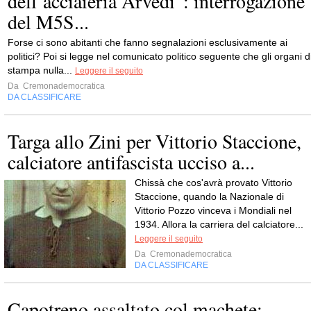
dell’acciaieria Arvedi”: interrogazione
del M5S...
Forse ci sono abitanti che fanno segnalazioni esclusivamente ai
politici? Poi si legge nel comunicato politico seguente che gli organi d
stampa nulla...
Leggere il seguito
Da
Cremonademocratica
DA CLASSIFICARE
Targa allo Zini per Vittorio Staccione,
calciatore antifascista ucciso a...
Chissà che cos'avrà provato Vittorio
Staccione, quando la Nazionale di
Vittorio Pozzo vinceva i Mondiali nel
1934. Allora la carriera del calciatore...
Leggere il seguito
Da
Cremonademocratica
DA CLASSIFICARE
Capotreno assaltato col machete: