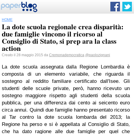
HOME
La dote scuola regionale crea disparità:
due famiglie vincono il ricorso al
Consiglio di Stato, si prep ara la class
action
Creato il 28 maggio 2015 da
Cremonademocratica
@paolozignani
La dote scuola assegnata dalla Regione Lombardia è
composta di un elemento variabile, che riguarda il
sostegno al reddito familiare certificato dall'Isee. Gli
studenti delle scuole private, però, hanno ricevuto un
sostegno maggiore rispetto agli studenti della scuola
pubblica, per una differenza dai cento ai seicento euro
circa annui. Quindi due famiglie hanno presentato ricorso
al Tar contro la dote scuola lombarda del 2013; la
Regione ha perso e si è appellata al Consiglio di Stato,
che ha dato ragione alle due famiglie per quel che