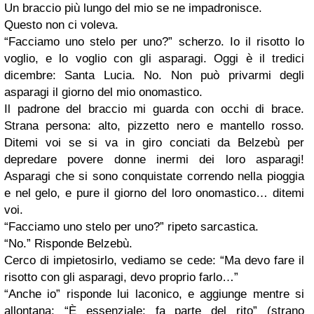
Un braccio più lungo del mio se ne impadronisce.
Questo non ci voleva.
“Facciamo uno stelo per uno?” scherzo. Io il risotto lo
voglio, e lo voglio con gli asparagi. Oggi è il tredici
dicembre: Santa Lucia. No. Non può privarmi degli
asparagi il giorno del mio onomastico.
Il padrone del braccio mi guarda con occhi di brace.
Strana persona: alto, pizzetto nero e mantello rosso.
Ditemi voi se si va in giro conciati da Belzebù per
depredare povere donne inermi dei loro asparagi!
Asparagi che si sono conquistate correndo nella pioggia
e nel gelo, e pure il giorno del loro onomastico… ditemi
voi.
“Facciamo uno stelo per uno?” ripeto sarcastica.
“No.” Risponde Belzebù.
Cerco di impietosirlo, vediamo se cede: “Ma devo fare il
risotto con gli asparagi, devo proprio farlo…”
“Anche io” risponde lui laconico, e aggiunge mentre si
allontana: “È essenziale: fa parte del rito” (strano