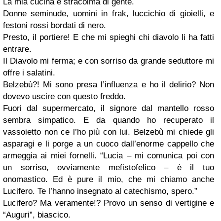
La mia cucina è stracolma di gente.
Donne seminude, uomini in frak, luccichio di gioielli, e
festoni rossi bordati di nero.
Presto, il portiere! E che mi spieghi chi diavolo li ha fatti
entrare.
Il Diavolo mi ferma; e con sorriso da grande seduttore mi
offre i salatini.
Belzebù?! Mi sono presa l’influenza e ho il delirio? Non
dovevo uscire con questo freddo.
Fuori dal supermercato, il signore dal mantello rosso
sembra simpatico. E da quando ho recuperato il
vassoietto non ce l’ho più con lui. Belzebù mi chiede gli
asparagi e li porge a un cuoco dall’enorme cappello che
armeggia ai miei fornelli. “Lucia – mi comunica poi con
un sorriso, ovviamente mefistofelico – è il tuo
onomastico. Ed è pure il mio, che mi chiamo anche
Lucifero. Te l’hanno insegnato al catechismo, spero.”
Lucifero? Ma veramente!? Provo un senso di vertigine e
“Auguri”, biascico.