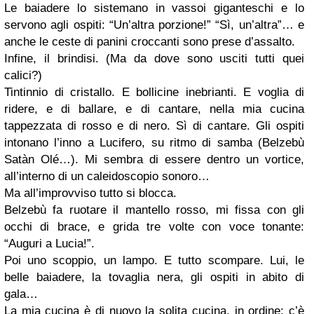
Le baiadere lo sistemano in vassoi giganteschi e lo
servono agli ospiti: “Un’altra porzione!” “Sì, un’altra”… e
anche le ceste di panini croccanti sono prese d’assalto.
Infine, il brindisi. (Ma da dove sono usciti tutti quei
calici?)
Tintinnio di cristallo. E bollicine inebrianti. E voglia di
ridere, e di ballare, e di cantare, nella mia cucina
tappezzata di rosso e di nero. Sì di cantare. Gli ospiti
intonano l’inno a Lucifero, su ritmo di samba (Belzebù
Satàn Olé…). Mi sembra di essere dentro un vortice,
all’interno di un caleidoscopio sonoro…
Ma all’improvviso tutto si blocca.
Belzebù fa ruotare il mantello rosso, mi fissa con gli
occhi di brace, e grida tre volte con voce tonante:
“Auguri a Lucia!”.
Poi uno scoppio, un lampo. E tutto scompare. Lui, le
belle baiadere, la tovaglia nera, gli ospiti in abito di
gala…
La mia cucina è di nuovo la solita cucina, in ordine: c’è