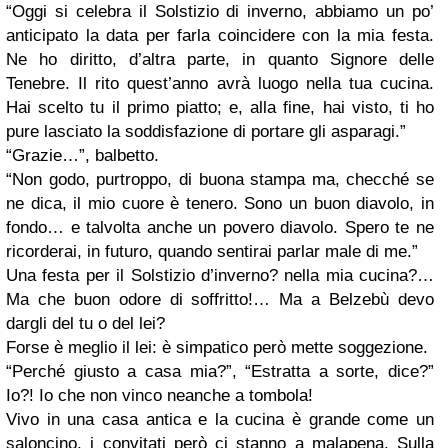
“Oggi si celebra il Solstizio di inverno, abbiamo un po’
anticipato la data per farla coincidere con la mia festa.
Ne ho diritto, d’altra parte, in quanto Signore delle
Tenebre. Il rito quest’anno avrà luogo nella tua cucina.
Hai scelto tu il primo piatto; e, alla fine, hai visto, ti ho
pure lasciato la soddisfazione di portare gli asparagi.”
“Grazie…”, balbetto.
“Non godo, purtroppo, di buona stampa ma, checché se
ne dica, il mio cuore è tenero. Sono un buon diavolo, in
fondo… e talvolta anche un povero diavolo. Spero te ne
ricorderai, in futuro, quando sentirai parlar male di me.”
Una festa per il Solstizio d’inverno? nella mia cucina?…
Ma che buon odore di soffritto!… Ma a Belzebù devo
dargli del tu o del lei?
Forse è meglio il lei: è simpatico però mette soggezione.
“Perché giusto a casa mia?”, “Estratta a sorte, dice?”
Io?! Io che non vinco neanche a tombola!
Vivo in una casa antica e la cucina è grande come un
saloncino, i convitati però ci stanno a malapena. Sulla