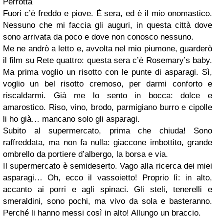
Perrotta
Fuori c’è freddo e piove. È sera, ed è il mio onomastico.
Nessuno che mi faccia gli auguri, in questa città dove
sono arrivata da poco e dove non conosco nessuno.
Me ne andrò a letto e, avvolta nel mio piumone, guarderò
il film su Rete quattro: questa sera c’è Rosemary’s baby.
Ma prima voglio un risotto con le punte di asparagi. Sì,
voglio un bel risotto cremoso, per darmi conforto e
riscaldarmi. Già me lo sento in bocca: dolce e
amarostico. Riso, vino, brodo, parmigiano burro e cipolle
li ho già… mancano solo gli asparagi.
Subito al supermercato, prima che chiuda! Sono
raffreddata, ma non fa nulla: giaccone imbottito, grande
ombrello da portiere d’albergo, la borsa e via.
Il supermercato è semideserto. Vago alla ricerca dei miei
asparagi… Oh, ecco il vassoietto! Proprio lì: in alto,
accanto ai porri e agli spinaci. Gli steli, tenerelli e
smeraldini, sono pochi, ma vivo da sola e basteranno.
Perché li hanno messi così in alto! Allungo un braccio.