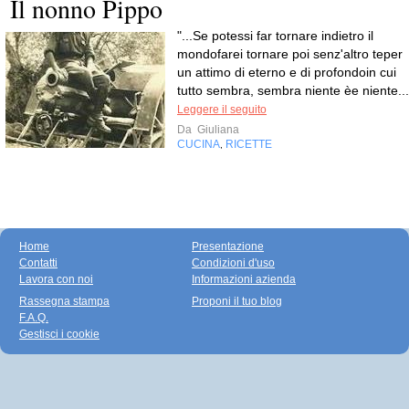
Il nonno Pippo
"...Se potessi far tornare indietro il
mondofarei tornare poi senz'altro teper
un attimo di eterno e di profondoin cui
tutto sembra, sembra niente èe niente...
Leggere il seguito
Da
Giuliana
CUCINA
RICETTE
,
Home
Presentazione
Contatti
Condizioni d'uso
Lavora con noi
Informazioni azienda
Rassegna stampa
Proponi il tuo blog
F.A.Q.
Gestisci i cookie