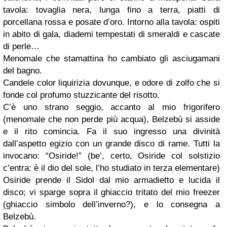
tavola: tovaglia nera, lunga fino a terra, piatti di
porcellana rossa e posate d’oro. Intorno alla tavola: ospiti
in abito di gala, diademi tempestati di smeraldi e cascate
di perle…
Menomale che stamattina ho cambiato gli asciugamani
del bagno.
Candele color liquirizia dovunque, e odore di zolfo che si
fonde col profumo stuzzicante del risotto.
C’è uno strano seggio, accanto al mio frigorifero
(menomale che non perde più acqua), Belzebù si asside
e il rito comincia. Fa il suo ingresso una divinità
dall’aspetto egizio con un grande disco di rame. Tutti la
invocano: “Osiride!” (be’, certo, Osiride col solstizio
c’entra: è il dio del sole, l’ho studiato in terza elementare)
Osiride prende il Sidol dal mio armadietto e lucida il
disco; vi sparge sopra il ghiaccio tritato del mio freezer
(ghiaccio simbolo dell’inverno?), e lo consegna a
Belzebù.