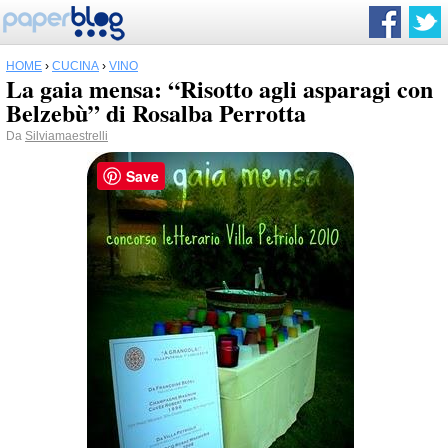
HOME
›
CUCINA
›
VINO
La gaia mensa: “Risotto agli asparagi con
Belzebù” di Rosalba Perrotta
Da
Silviamaestrelli
Save