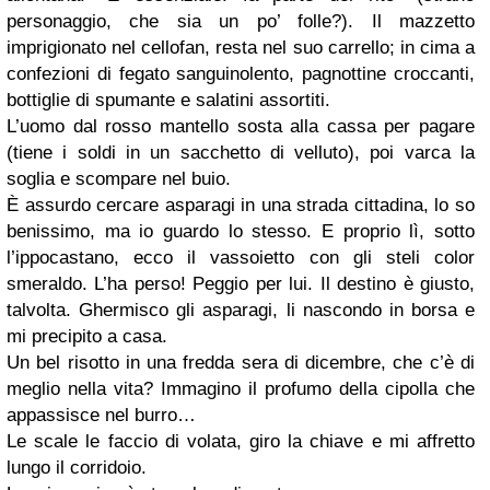
personaggio, che sia un po’ folle?). Il mazzetto
imprigionato nel cellofan, resta nel suo carrello; in cima a
confezioni di fegato sanguinolento, pagnottine croccanti,
bottiglie di spumante e salatini assortiti.
L’uomo dal rosso mantello sosta alla cassa per pagare
(tiene i soldi in un sacchetto di velluto), poi varca la
soglia e scompare nel buio.
È assurdo cercare asparagi in una strada cittadina, lo so
benissimo, ma io guardo lo stesso. E proprio lì, sotto
l’ippocastano, ecco il vassoietto con gli steli color
smeraldo. L’ha perso! Peggio per lui. Il destino è giusto,
talvolta. Ghermisco gli asparagi, li nascondo in borsa e
mi precipito a casa.
Un bel risotto in una fredda sera di dicembre, che c’è di
meglio nella vita? Immagino il profumo della cipolla che
appassisce nel burro…
Le scale le faccio di volata, giro la chiave e mi affretto
lungo il corridoio.