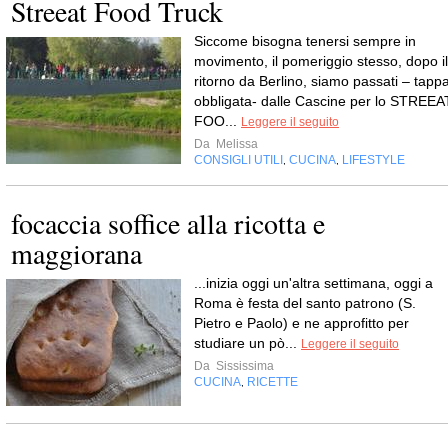
Streeat Food Truck
Siccome bisogna tenersi sempre in
movimento, il pomeriggio stesso, dopo il
ritorno da Berlino, siamo passati – tapp
obbligata- dalle Cascine per lo STREEA
FOO...
Leggere il seguito
Da
Melissa
CONSIGLI UTILI
CUCINA
LIFESTYLE
,
,
focaccia soffice alla ricotta e
maggiorana
...inizia oggi un'altra settimana, oggi a
Roma è festa del santo patrono (S.
Pietro e Paolo) e ne approfitto per
studiare un pò...
Leggere il seguito
Da
Sississima
CUCINA
RICETTE
,