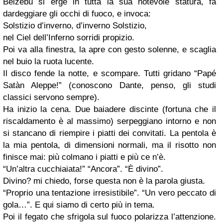
Belzebù si erge in tutta la sua notevole statura, fa
dardeggiare gli occhi di fuoco, e invoca:
Solstizio d’inverno, d’inverno Solstizio,
nel Ciel dell’Inferno sorridi propizio.
Poi va alla finestra, la apre con gesto solenne, e scaglia
nel buio la ruota lucente.
Il disco fende la notte, e scompare. Tutti gridano “Papé
Satàn Aleppe!” (conoscono Dante, penso, gli studi
classici servono sempre).
Ha inizio la cena. Due baiadere discinte (fortuna che il
riscaldamento è al massimo) serpeggiano intorno e non
si stancano di riempire i piatti dei convitati. La pentola è
la mia pentola, di dimensioni normali, ma il risotto non
finisce mai: più colmano i piatti e più ce n’è.
“Un’altra cucchiaiata!” “Ancora”. “È divino”.
Divino? mi chiedo, forse questa non è la parola giusta.
“Proprio una tentazione irresistibile”. “Un vero peccato di
gola…”. E qui siamo di certo più in tema.
Poi il fegato che sfrigola sul fuoco polarizza l’attenzione.