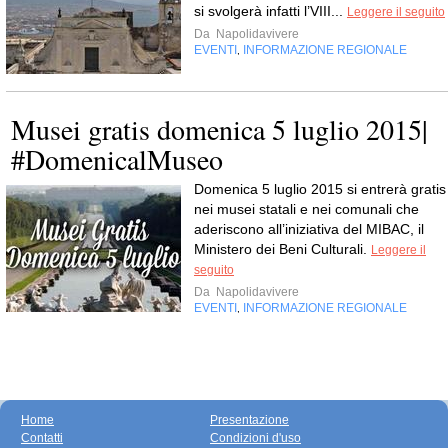
si svolgerà infatti l’VIII...
Leggere il seguito
Da
Napolidavivere
EVENTI
INFORMAZIONE REGIONALE
,
Musei gratis domenica 5 luglio 2015|
#DomenicalMuseo
Domenica 5 luglio 2015 si entrerà gratis
nei musei statali e nei comunali che
aderiscono all’iniziativa del MIBAC, il
Ministero dei Beni Culturali.
Leggere il
seguito
Da
Napolidavivere
EVENTI
INFORMAZIONE REGIONALE
,
Home
Presentazione
Contatti
Condizioni d'uso