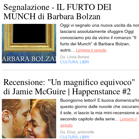
Segnalazione - IL FURTO DEI
MUNCH di Barbara Bolzan
Oggi vi segnalo una nuova uscita da no
lasciarsi assolutamente sfuggire.Oggi
conosciamo più da vicino il romanzo "Il
furto dei Munch" di Barbara Bolzan,
autric...
Leggere il seguito
Da
Linda Bertasi
CULTURA
LIBRI
,
Recensione: "Un magnifico equivoco"
di Jamie McGuire | Happenstance #2
Buongiorno lettori! E buona domenica!I
questo giorno dalle nuvole che oscuran
il sole, vi lascio la mia mini-recensione a
secondo capitolo della serie...
Leggere il
seguito
Da
Elisa_antoinette
CULTURA
LIBRI
,