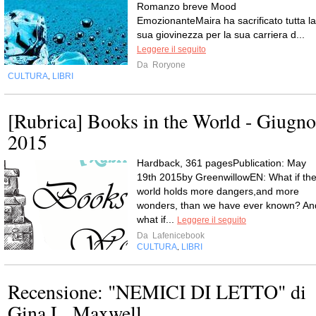
Romanzo breve Mood
EmozionanteMaira ha sacrificato tutta la
sua giovinezza per la sua carriera d...
Leggere il seguito
Da
Roryone
CULTURA
LIBRI
,
[Rubrica] Books in the World - Giugno
2015
Hardback, 361 pagesPublication: May
19th 2015by GreenwillowEN: What if th
world holds more dangers,and more
wonders, than we have ever known? An
what if...
Leggere il seguito
Da
Lafenicebook
CULTURA
LIBRI
,
Recensione: "NEMICI DI LETTO" di
Gina L. Maxwell.