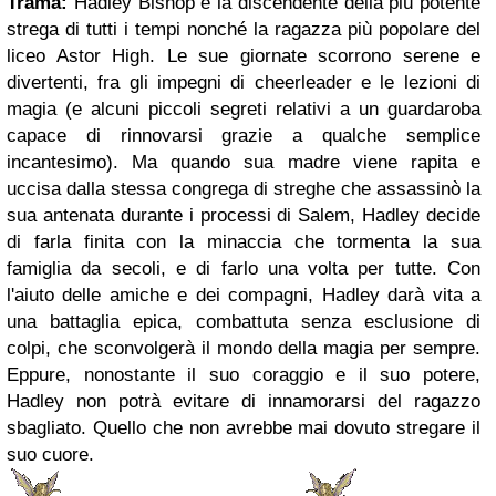
Trama:
Hadley Bishop è la discendente della più potente
strega di tutti i tempi nonché la ragazza più popolare del
liceo Astor High. Le sue giornate scorrono serene e
divertenti, fra gli impegni di cheerleader e le lezioni di
magia (e alcuni piccoli segreti relativi a un guardaroba
capace di rinnovarsi grazie a qualche semplice
incantesimo). Ma quando sua madre viene rapita e
uccisa dalla stessa congrega di streghe che assassinò la
sua antenata durante i processi di Salem, Hadley decide
di farla finita con la minaccia che tormenta la sua
famiglia da secoli, e di farlo una volta per tutte. Con
l'aiuto delle amiche e dei compagni, Hadley darà vita a
una battaglia epica, combattuta senza esclusione di
colpi, che sconvolgerà il mondo della magia per sempre.
Eppure, nonostante il suo coraggio e il suo potere,
Hadley non potrà evitare di innamorarsi del ragazzo
sbagliato. Quello che non avrebbe mai dovuto stregare il
suo cuore.