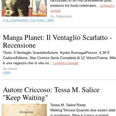
raccontato in un mio precedente post,
esistono tre busti celebrativi...
Leggere il
seguito
Da
Tolkieniano
COLLEZIONISMO
CULTURA
LIBRI
,
,
Manga Planet: Il Ventaglio Scarlatto -
Recensione
Titolo: Il Ventaglio ScarlattoAutore: Kyoko KumagaiPrezzo: 4,30 €
CadunoEditore: Star Comics Serie Completa di 12 VolumiTrama: Mik
è una ragazza che in vita su...
Leggere il seguito
Da
Arwen
LIBRI
Autore Criccoso: Tessa M. Salice
"Keep Waiting"
Tessa M. Salice"Keep
Waiting"Sinossi:Quando due esseri alati
si scontrano, Nina è l’unica a poterli