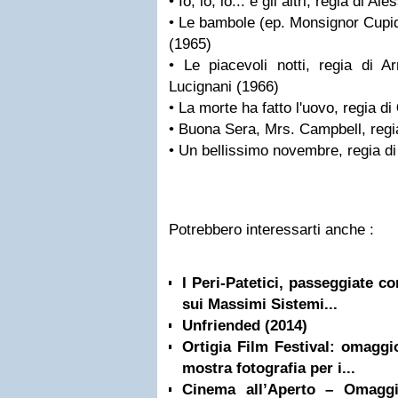
• Io, io, io... e gli altri, regia di A
• Le bambole (ep. Monsignor Cupid
(1965)
• Le piacevoli notti, regia di 
Lucignani (1966)
• La morte ha fatto l'uovo, regia di
• Buona Sera, Mrs. Campbell, regi
• Un bellissimo novembre, regia d
Potrebbero interessarti anche :
I Peri-Patetici, passeggiate c
sui Massimi Sistemi...
Unfriended (2014)
Ortigia Film Festival: omaggi
mostra fotografia per i...
Cinema all’Aperto – Omagg