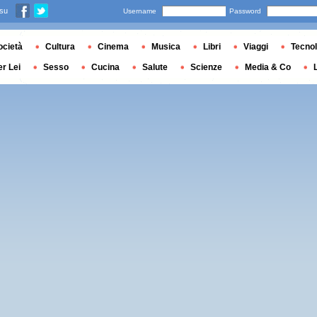
 su
Username
Password
ocietà
Cultura
Cinema
Musica
Libri
Viaggi
Tecnol
er Lei
Sesso
Cucina
Salute
Scienze
Media & Co