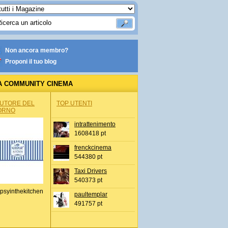
Non ancora membro?
Proponi il tuo blog
A COMMUNITY CINEMA
AUTORE DEL
TOP UTENTI
ORNO
intrattenimento
1608418 pt
frenckcinema
544380 pt
Taxi Drivers
540373 pt
psyinthekitchen
paultemplar
491757 pt