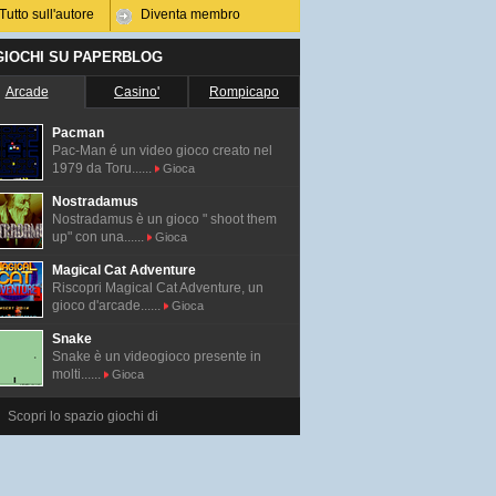
Tutto sull'autore
Diventa membro
 GIOCHI SU PAPERBLOG
Arcade
Casino'
Rompicapo
Pacman
Pac-Man é un video gioco creato nel
1979 da Toru......
Gioca
Nostradamus
Nostradamus è un gioco " shoot them
up" con una......
Gioca
Magical Cat Adventure
Riscopri Magical Cat Adventure, un
gioco d'arcade......
Gioca
Snake
Snake è un videogioco presente in
molti......
Gioca
Scopri lo spazio giochi di