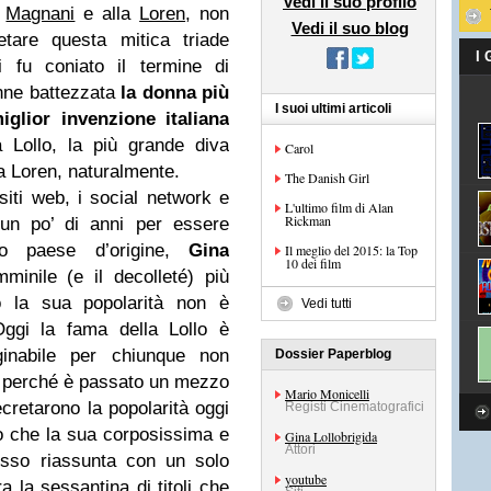
Vedi il suo profilo
a
Magnani
e alla
Loren
, non
Vedi il suo blog
are questa mitica triade
I
i fu coniato il termine di
enne battezzata
la donna più
I suoi ultimi articoli
glior invenzione italiana
 Lollo, la più grande diva
Carol
lla Loren, naturalmente.
The Danish Girl
siti web, i social network e
L'ultimo film di Alan
Rickman
un po’ di anni per essere
oro paese d’origine,
Gina
Il meglio del 2015: la Top
10 dei film
minile (e il decolleté) più
 la sua popolarità non è
Vedi tutti
Oggi la fama della Lollo è
ginabile per chiunque non
Dossier Paperblog
e perché è passato un mezzo
Mario Monicelli
ecretarono la popolarità oggi
Registi Cinematografici
to che la sua corposissima e
Gina Lollobrigida
Attori
esso riassunta con un solo
youtube
a la sessantina di titoli che