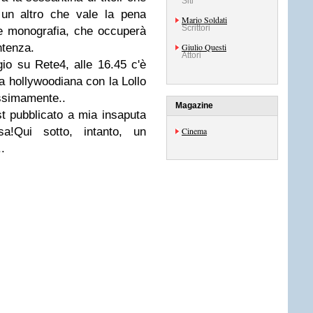
Siti
cun altro che vale la pena
Mario Soldati
Scrittori
te monografia, che occuperà
ntenza.
Giulio Questi
Attori
gio su Rete4, alle 16.45 c'è
a hollywoodiana con la Lollo
ossimamente..
Magazine
st pubblicato a mia insaputa
a!Qui sotto, intanto, un
Cinema
..