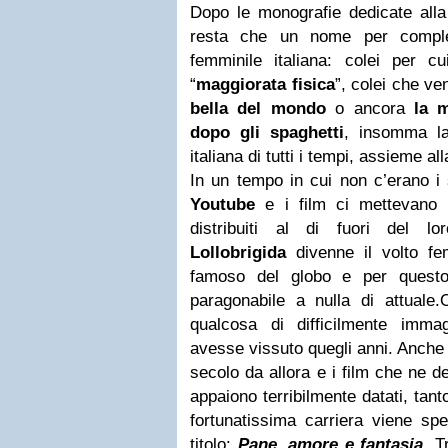
Dopo le monografie dedicate all
resta che un nome per complet
femminile italiana: colei per cu
“
maggiorata fisica
”, colei che v
bella del mondo
o ancora
la mi
dopo gli spaghetti
, insomma la
italiana di tutti i tempi, assieme a
In un tempo in cui non c’erano i 
Youtube
e i film ci mettevano 
distribuiti al di fuori del l
Lollobrigida
divenne il volto fem
famoso del globo e per questo
paragonabile a nulla di attuale.
qualcosa di difficilmente imma
avesse vissuto quegli anni. Anch
secolo da allora e i film che ne d
appaiono terribilmente datati, tan
fortunatissima carriera viene sp
titolo:
Pane, amore e fantasia
.
Tr