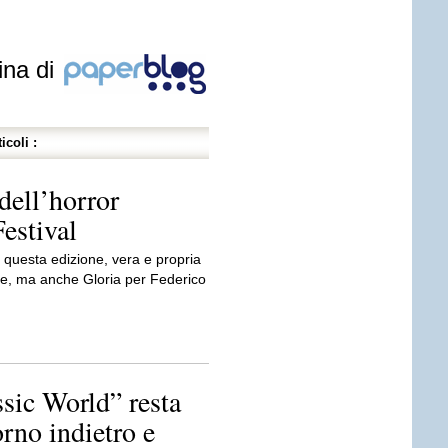
ina di
icoli :
dell’horror
Festival
i questa edizione, vera e propria
vie, ma anche Gloria per Federico
ic World” resta
orno indietro e