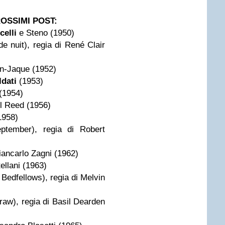
ROSSIMI POST:
celli
e Steno (1950)
de nuit), regia di René Clair
ian-Jaque (1952)
ldati
(1953)
 (1954)
ol Reed (1956)
1958)
tember), regia di Robert
Giancarlo Zagni (1962)
ellani (1963)
 Bedfellows), regia di Melvin
raw), regia di Basil Dearden