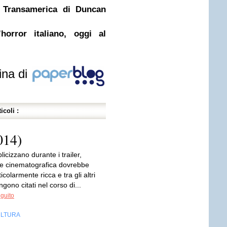
e Transamerica di Duncan
’horror italiano, oggi al
ina di
icoli :
014)
cizzano durante i trailer,
te cinematografica dovrebbe
icolarmente ricca e tra gli altri
ngono citati nel corso di...
eguito
LTURA