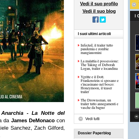
Vedi il suo profilo
Vedi il suo blog
I
I suoi ultimi articoli
Infected, il trailer tutto
pandemia e zombie
mangiauomini
La malattia è possessione:
The Taking of Deborah
Logan, trailer e locandina
Ygritte e il Dott.
Frankenstein si sposano e
s'incasinano nel bosco:
Honeymoon, il teaser
trailer
The Drownsman, un
trailer tutto annegamenti e
vasche da bagno
i
Anarchia - La Notte del
Vedi tutti
tta da
James DeMonaco
con
 Kiele Sanchez, Zach Gilford,
Dossier Paperblog
.