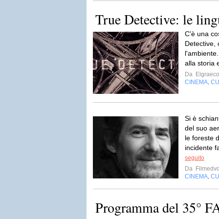
True Detective: le ling
C'è una cos
Detective,
l'ambiente.
alla storia 
Da
Elgraec
CINEMA
CU
,
Si è schian
del suo a
le foreste 
incidente f
seguito
Da
Filmedv
CINEMA
CU
,
Programma del 35°