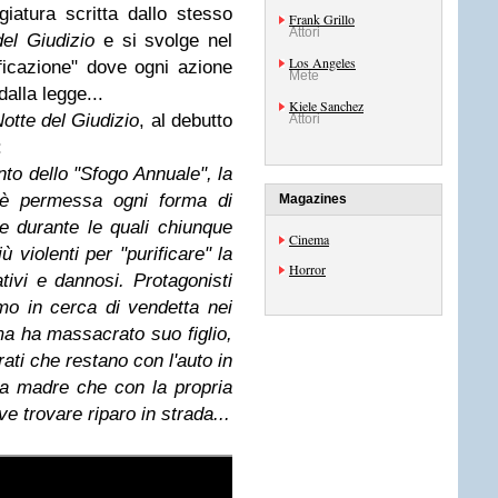
giatura scritta dallo stesso
Frank Grillo
Attori
el Giudizio
e si svolge nel
Los Angeles
ificazione" dove ogni azione
Mete
dalla legge...
Kiele Sanchez
otte del Giudizio
, al debutto
Attori
:
to dello "Sfogo Annuale", la
i è permessa ogni forma di
Magazines
e durante le quali chiunque
Cinema
ù violenti per "purificare" la
Horror
tivi e dannosi. Protagonisti
o in cerca di vendetta nei
ma ha massacrato suo figlio,
ati che restano con l'auto in
na madre che con la propria
ve trovare riparo in strada...