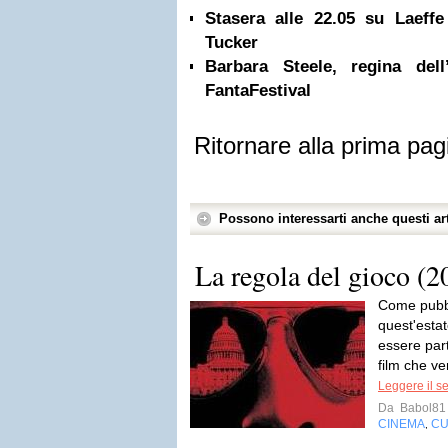
Stasera alle 22.05 su Laeff
Tucker
Barbara Steele, regina dell
FantaFestival
Ritornare alla prima pag
Possono interessarti anche questi art
La regola del gioco (2
Come pubbli
quest'esta
essere part
film che ve
Leggere il s
Da
Babol81
CINEMA
CU
,