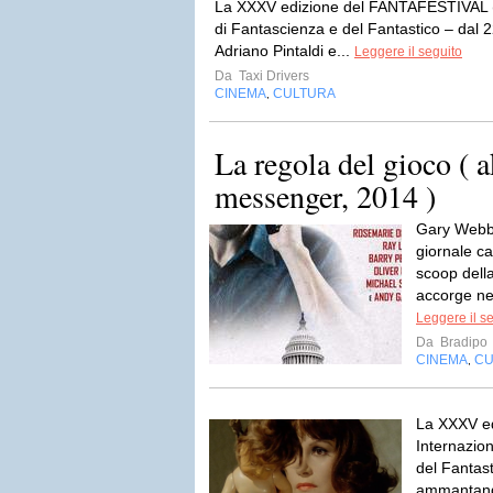
La XXXV edizione del FANTAFESTIVAL (M
di Fantascienza e del Fantastico – dal 2
Adriano Pintaldi e...
Leggere il seguito
Da
Taxi Drivers
CINEMA
CULTURA
,
La regola del gioco ( a
messenger, 2014 )
Gary Webb è
giornale ca
scoop della
accorge ne
Leggere il s
Da
Bradipo
CINEMA
CU
,
La XXXV ed
Internazion
del Fantast
ammantando