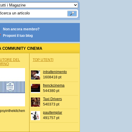
Non ancora membro?
Proponi il tuo blog
A COMMUNITY CINEMA
AUTORE DEL
TOP UTENTI
ORNO
intrattenimento
1608418 pt
frenckcinema
544380 pt
Taxi Drivers
540373 pt
psyinthekitchen
paultemplar
491757 pt