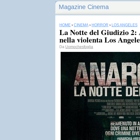
Magazine Cinema
HOME
›
CINEMA
›
HORROR
›
LOS ANGELES
La Notte del Giudizio 2: 
nella violenta Los Angele
Da
Uomochesfoglia