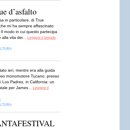
ue d’asfalto
a in particolare, di True
 che mi ha sempre affascinato:
 Il modo in cui questo partecipa
e alla vita dei...
Leggere il seguito
o
LTURA
tato ieri, mentre era alla guida
ereo monomotore Tucano, presso
di Los Padres, in California: un
atale per James...
Leggere il
d
LTURA
 FANTAFESTIVAL