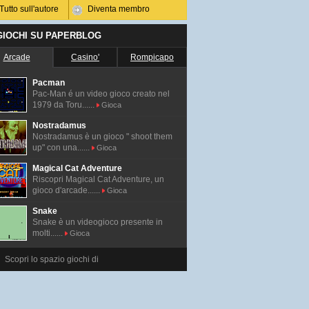
Tutto sull'autore
Diventa membro
 GIOCHI SU PAPERBLOG
Arcade
Casino'
Rompicapo
Pacman
Pac-Man é un video gioco creato nel
1979 da Toru......
Gioca
Nostradamus
Nostradamus è un gioco " shoot them
up" con una......
Gioca
Magical Cat Adventure
Riscopri Magical Cat Adventure, un
gioco d'arcade......
Gioca
Snake
Snake è un videogioco presente in
molti......
Gioca
Scopri lo spazio giochi di