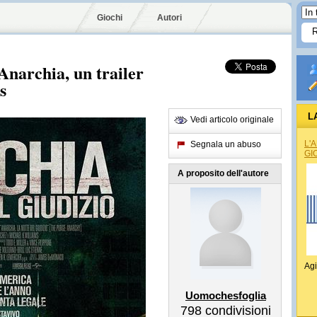
Giochi
Autori
Anarchia, un trailer
s
L
Vedi articolo originale
L'
Segnala un abuso
GI
A proposito dell'autore
Agi
Uomochesfoglia
798
condivisioni