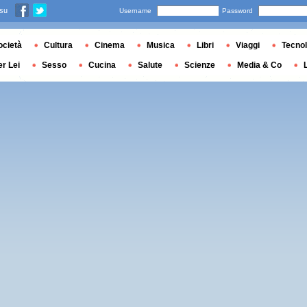
 su
Username
Password
ocietà
Cultura
Cinema
Musica
Libri
Viaggi
Tecnol
er Lei
Sesso
Cucina
Salute
Scienze
Media & Co