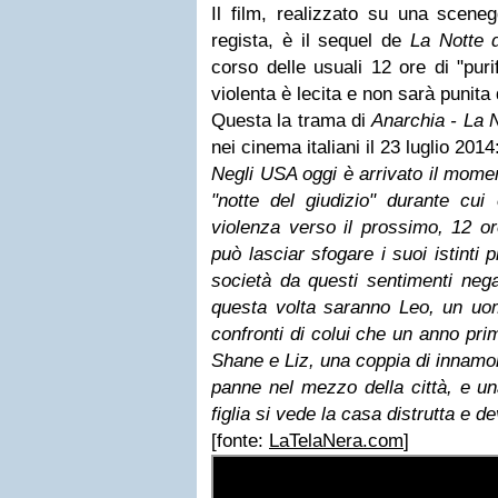
Il film, realizzato su una sceneg
regista, è il sequel de
La Notte d
corso delle usuali 12 ore di "pur
violenta è lecita e non sarà punita 
Questa la trama di
Anarchia - La N
nei cinema italiani il 23 luglio 2014
Negli USA oggi è arrivato il momen
"notte del giudizio" durante cu
violenza verso il prossimo, 12 or
può lasciar sfogare i suoi istinti pi
società da questi sentimenti nega
questa volta saranno Leo, un uom
confronti di colui che un anno pri
Shane e Liz, una coppia di innamor
panne nel mezzo della città, e u
figlia si vede la casa distrutta e de
[fonte:
LaTelaNera.com
]