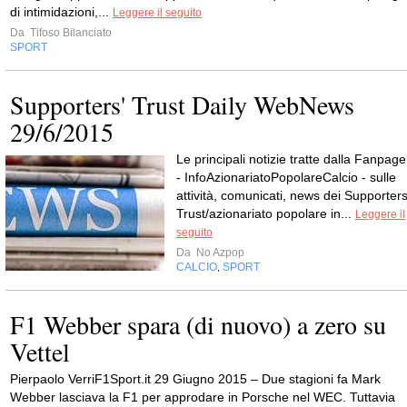
di intimidazioni,...
Leggere il seguito
Da
Tifoso Bilanciato
SPORT
Supporters' Trust Daily WebNews
29/6/2015
Le principali notizie tratte dalla Fanpage
- InfoAzionariatoPopolareCalcio - sulle
attività, comunicati, news dei Supporters
Trust/azionariato popolare in...
Leggere il
seguito
Da
No Azpop
CALCIO
SPORT
,
F1 Webber spara (di nuovo) a zero su
Vettel
Pierpaolo VerriF1Sport.it 29 Giugno 2015 – Due stagioni fa Mark
Webber lasciava la F1 per approdare in Porsche nel WEC. Tuttavia