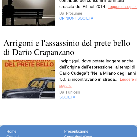
contributo dei consumi interni alla
crescita del Pil nel 2014.
Leggere il seguit
Da
Prosumer
OPINIONI
SOCIETÀ
,
Arrigoni e l'assassinio del prete bello
di Dario Crapanzano
Incipit (qui, dove potete leggere anche
dell'origine dell'espressione “ai tempi di
Carlo Cudega”) “Nella Milano degli anni
’50, si incontravano in strada...
Leggere il
seguito
Da
Funicelli
SOCIETÀ
Home
Presentazione
Contatti
Condizioni d'uso