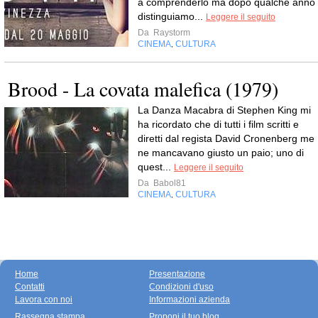
a comprenderlo ma dopo qualche anno
distinguiamo...
Leggere il seguito
Da
Raystorm
CINEMA
CULTURA
,
Brood - La covata malefica (1979)
La Danza Macabra di Stephen King mi
ha ricordato che di tutti i film scritti e
diretti dal regista David Cronenberg me
ne mancavano giusto un paio; uno di
quest...
Leggere il seguito
Da
Babol81
CINEMA
CULTURA
,
Home
Presentazione
Contatti
Condizioni d'uso
Lavora con noi
Informazioni azienda
Rassegna stampa
Proponi il tuo blog