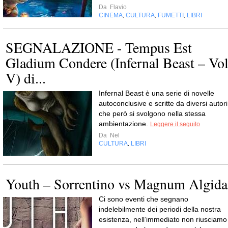
Da
Flavio
CINEMA
CULTURA
FUMETTI
LIBRI
,
,
,
SEGNALAZIONE - Tempus Est
Gladium Condere (Infernal Beast – Vo
V) di...
Infernal Beast è una serie di novelle
autoconclusive e scritte da diversi autori
che però si svolgono nella stessa
ambientazione.
Leggere il seguito
Da
Nel
CULTURA
LIBRI
,
Youth – Sorrentino vs Magnum Algida
Ci sono eventi che segnano
indelebilmente dei periodi della nostra
esistenza, nell’immediato non riusciamo