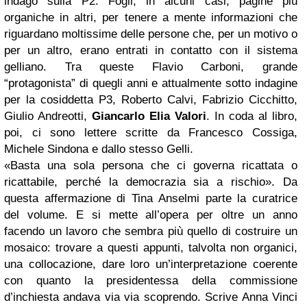
indagò sulla P2. Fogli, in alcuni casi, pagine più
organiche in altri, per tenere a mente informazioni che
riguardano moltissime delle persone che, per un motivo o
per un altro, erano entrati in contatto con il sistema
gelliano. Tra queste Flavio Carboni, grande
“protagonista” di quegli anni e attualmente sotto indagine
per la cosiddetta P3, Roberto Calvi, Fabrizio Cicchitto,
Giulio Andreotti,
Giancarlo Elia Valori
. In coda al libro,
poi, ci sono lettere scritte da Francesco Cossiga,
Michele Sindona e dallo stesso Gelli.
«Basta una sola persona che ci governa ricattata o
ricattabile, perché la democrazia sia a rischio». Da
questa affermazione di Tina Anselmi parte la curatrice
del volume. E si mette all’opera per oltre un anno
facendo un lavoro che sembra più quello di costruire un
mosaico: trovare a questi appunti, talvolta non organici,
una collocazione, dare loro un’interpretazione coerente
con quanto la presidentessa della commissione
d’inchiesta andava via via scoprendo. Scrive Anna Vinci