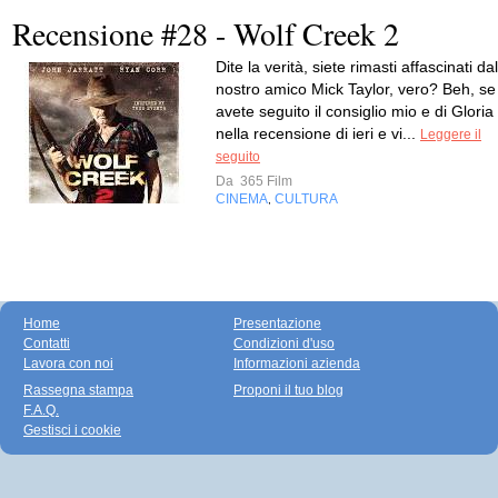
Recensione #28 - Wolf Creek 2
Dite la verità, siete rimasti affascinati dal
nostro amico Mick Taylor, vero? Beh, se
avete seguito il consiglio mio e di Gloria
nella recensione di ieri e vi...
Leggere il
seguito
Da
365 Film
CINEMA
CULTURA
,
Home
Presentazione
Contatti
Condizioni d'uso
Lavora con noi
Informazioni azienda
Rassegna stampa
Proponi il tuo blog
F.A.Q.
Gestisci i cookie