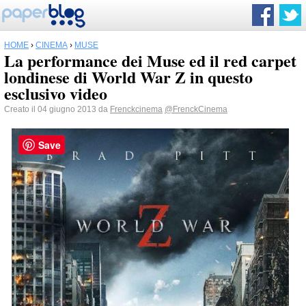
HOME
›
CINEMA
›
MUSE
La performance dei Muse ed il red carpet
londinese di World War Z in questo
esclusivo video
Creato il 04 giugno 2013 da
Frenckcinema
@FrenckCinema
Save