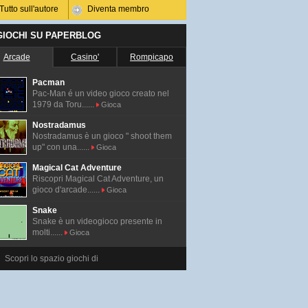
Tutto sull'autore
Diventa membro
 GIOCHI SU PAPERBLOG
Arcade
Casino'
Rompicapo
Pacman
Pac-Man é un video gioco creato nel
1979 da Toru......
Gioca
Nostradamus
Nostradamus è un gioco " shoot them
up" con una......
Gioca
Magical Cat Adventure
Riscopri Magical Cat Adventure, un
gioco d'arcade......
Gioca
Snake
Snake è un videogioco presente in
molti......
Gioca
Scopri lo spazio giochi di