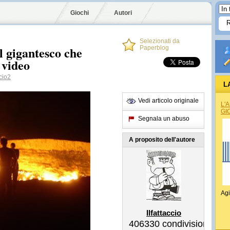
Giochi
Autori
Selezionati da
il gigantesco che
Paperblog
 video
cio2
L
Vedi articolo originale
L'
GI
Segnala un abuso
A proposito dell'autore
Agi
Ilfattaccio
406330
condivisioni