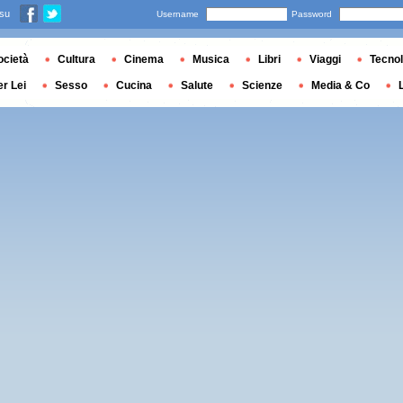
 su
Username
Password
ocietà
Cultura
Cinema
Musica
Libri
Viaggi
Tecnol
er Lei
Sesso
Cucina
Salute
Scienze
Media & Co