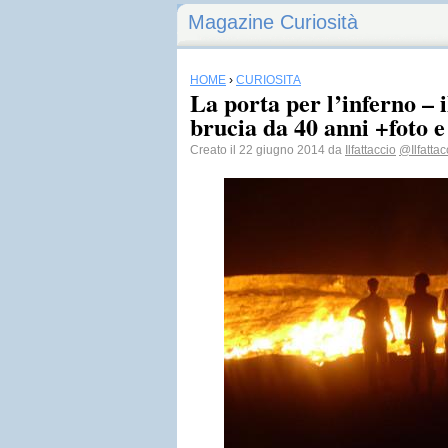
Magazine Curiosità
HOME
›
CURIOSITÀ
La porta per l’inferno – 
brucia da 40 anni +foto e
Creato il 22 giugno 2014 da
Ilfattaccio
@Ilfattac