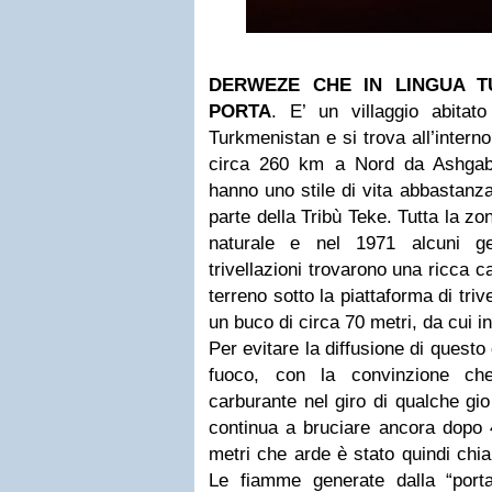
DERWEZE CHE IN LINGUA T
PORTA
. E’ un villaggio abitat
Turkmenistan e si trova all’intern
circa 260 km a Nord da Ashgaba
hanno uno stile di vita abbastanz
parte della Tribù Teke. Tutta la z
naturale e nel 1971 alcuni ge
trivellazioni trovarono una ricca c
terreno sotto la piattaforma di tri
un buco di circa 70 metri, da cui i
Per evitare la diffusione di questo
fuoco, con la convinzione ch
carburante nel giro di qualche gio
continua a bruciare ancora dopo 
metri che arde è stato quindi chia
Le fiamme generate dalla “porta