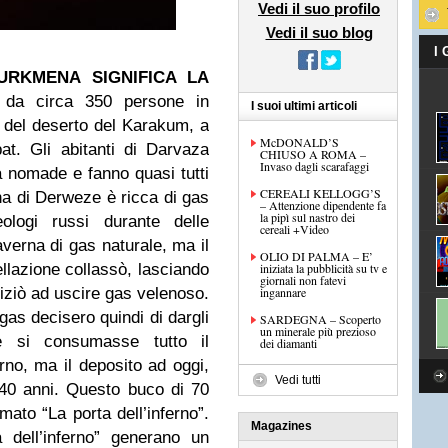
Vedi il suo profilo
Vedi il suo blog
I
URKMENA SIGNIFICA LA
o da circa 350 persone in
I suoi ultimi articoli
o del deserto del Karakum, a
McDONALD’S
t. Gli abitanti di Darvaza
CHIUSO A ROMA –
Invaso dagli scarafaggi
a nomade e fanno quasi tutti
CEREALI KELLOGG’S
ona di Derweze è ricca di gas
– Attenzione dipendente fa
la pipì sul nastro dei
ologi russi durante delle
cereali +Video
averna di gas naturale, ma il
OLIO DI PALMA – E’
vellazione collassò, lasciando
iniziata la pubblicità su tv e
giornali non fatevi
niziò ad uscire gas velenoso.
ingannare
 gas decisero quindi di dargli
SARDEGNA – Scoperto
un minerale più prezioso
e si consumasse tutto il
dei diamanti
rno, ma il deposito ad oggi,
Vedi tutti
40 anni. Questo buco di 70
mato “La porta dell’inferno”.
Magazines
 dell’inferno” generano un