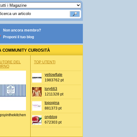
Non ancora membro?
Proponi il tuo blog
A COMMUNITY CURIOSITÀ
AUTORE DEL
TOP UTENTI
ORNO
yellowflate
1983762 pt
lory663
1211328 pt
topogina
881373 pt
psyinthekitchen
oryblog
672303 pt