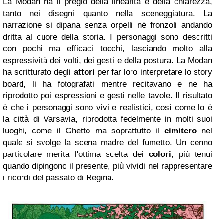
La Modan ha il pregio della linearità e della chiarezza,
tanto nei disegni quanto nella sceneggiatura. La
narrazione si dipana senza orpelli né fronzoli andando
dritta al cuore della storia. I personaggi sono descritti
con pochi ma efficaci tocchi, lasciando molto alla
espressività dei volti, dei gesti e della postura. La Modan
ha scritturato degli
attori
per far loro interpretare lo story
board, li ha fotografati mentre recitavano e ne ha
riprodotto poi espressioni e gesti nelle tavole. Il risultato
è che i personaggi sono vivi e realistici, così come lo è
la città di Varsavia, riprodotta fedelmente in molti suoi
luoghi, come il Ghetto ma soprattutto il
cimitero
nel
quale si svolge la scena madre del fumetto. Un cenno
particolare merita l'ottima scelta dei
colori
, più tenui
quando dipingono il presente, più vividi nel rappresentare
i ricordi del passato di Regina.