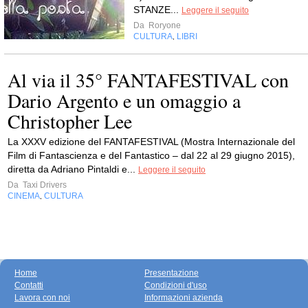
STANZE...
Leggere il seguito
Da
Roryone
CULTURA
LIBRI
,
Al via il 35° FANTAFESTIVAL con
Dario Argento e un omaggio a
Christopher Lee
La XXXV edizione del FANTAFESTIVAL (Mostra Internazionale del
Film di Fantascienza e del Fantastico – dal 22 al 29 giugno 2015),
diretta da Adriano Pintaldi e...
Leggere il seguito
Da
Taxi Drivers
CINEMA
CULTURA
,
Home
Presentazione
Contatti
Condizioni d'uso
Lavora con noi
Informazioni azienda