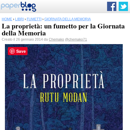
HOME
›
LIBRI
›
FUMETTI
›
GIORNATA DELLA MEMORIA
La proprietà: un fumetto per la Giornata
della Memoria
Creato il 26 gennaio 2014 da
Chemako
@chemako71
Save