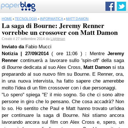
HOME
›
TECNOLOGIA
›
INFORMATICA
›
MATT DAMON
La saga di Bourne: Jeremy Renner
vorrebbe un crossover con Matt Damon
Creato il 27 settembre 2014 da
Lightman
Inviato da
Fabio Mucci
Notizia | 27/09/2014
( ore 11:06 )
: Mentre
Jeremy
Renner
continuerà a lavorare sullo 'spin-off' della saga
di
Bourne
dedicata al suo Alex Cross,
Matt Damon
si sta
preparando al suo nuovo film su Bourne. E Renner, ora,
in una nuova intervista, ha fatto sapere che amerebbe
molto l'idea di un film crossover con i due personaggi.
"Lo spero" spiega "E' il mio sogno. So che ci sono altre
persone in giro che lo pensano. Che cosa accadrà? Non
lo so. Ho sentito che Paul e Matt hanno trovato un'idea
per continuare la saga di Bourne. Noi stiamo ancora
lavorando ancora sul film con Alex Cross e, spero, un