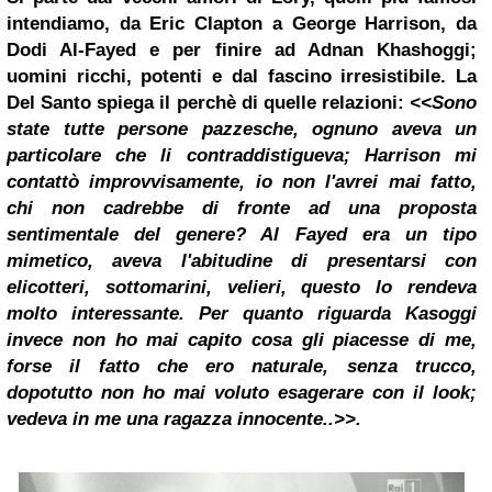
intendiamo, da
Eric Clapton
a George Harrison, da
Dodi Al-Fayed e per finire ad Adnan Khashoggi;
uomini ricchi, potenti e dal fascino irresistibile. La
Del Santo spiega il perchè di quelle relazioni:
<<Sono
state tutte persone pazzesche, ognuno aveva un
particolare che li contraddistigueva; Harrison mi
contattò improvvisamente, io non l'avrei mai fatto,
chi non cadrebbe di fronte ad una proposta
sentimentale del genere? Al Fayed era un tipo
mimetico, aveva l'abitudine di presentarsi con
elicotteri, sottomarini, velieri, questo lo rendeva
molto interessante. Per quanto riguarda Kasoggi
invece non ho mai capito cosa gli piacesse di me,
forse
il fatto
che ero naturale, senza trucco,
dopotutto non ho mai voluto esagerare con il look;
vedeva in me una ragazza innocente..>>.