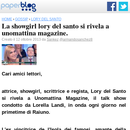
HOME
›
GOSSIP
›
LORY DEL SANTO
La showgirl lory del santo si rivela a
unomattina magazine.
Creato il 12 ottobre 2013 da
Sankez
@armandosanchez8
Cari amici lettori,
attrice, showgirl, scrittrice e regista, Lory del Santo
si rivela a Unomattina Magazine, il talk show
condotto da Lorella Landi, in onda ogni giorno nel
primetime di Raiuno.
L'ex vincitrice de l'Isola dei famosi, amante della